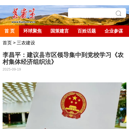
首 页
环球聚焦
国策建言
百姓话题
企业参谋
首页
>
三农建设
李昌平：建议县市区领导集中到党校学习《农
村集体经济组织法》
2025-09-19