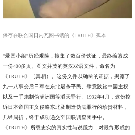
保存在联合国日内瓦图书馆的《
》孤本
TRUTH
“
爱国小组
历经艰险，搜集了数百份铁证，最终编纂成
”
一份
多页、图文并茂的英汉双语文件，命名为
400
《
》（真相）。这份文件以确凿的证据，揭露了
TRUTH
九一八事变后日军在东北屠杀平民、肆意践踏中国主权
以及一手炮制伪满洲国等滔天罪行。
年
月，这份控
1932
4
诉日本帝国主义侵略东北及制造伪满罪行的珍贵材料，
几经周折，终于成功递交至国联调查团手中。
《
》所载史实的真实性与说服力，对最终形成的
TRUTH