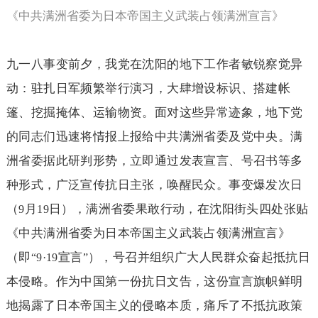
《中共满洲省委为日本帝国主义武装占领满洲宣言》
九一八事变前夕，我党在沈阳的地下工作者敏锐察觉异
动：驻扎日军频繁举行演习，大肆增设标识、搭建帐
篷、挖掘掩体、运输物资。面对这些异常迹象，地下党
的同志们迅速将情报上报给中共满洲省委及党中央。满
洲省委据此研判形势，立即通过发表宣言、号召书等多
种形式，广泛宣传抗日主张，唤醒民众。事变爆发次日
（
月
日），满洲省委果敢行动，在沈阳街头四处张贴
9
19
《中共满洲省委为日本帝国主义武装占领满洲宣言》
（即
宣言
），号召并组织广大人民群众奋起抵抗日
“9·19
”
本侵略。作为中国第一份抗日文告，这份宣言旗帜鲜明
地揭露了日本帝国主义的侵略本质，痛斥了不抵抗政策