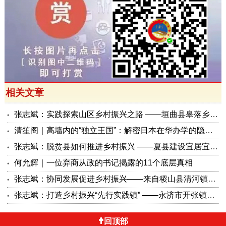
相关文章
张志斌：实践探索山区乡村振兴之路 ——垣曲县皋落乡建设生态宜居和美乡村调查
清笙阁｜高墙内的“独立王国”：解密日本在华办学的隐秘逻辑与三重面孔
张志斌：脱贫县如何推进乡村振兴 ——夏县建设宜居宜业宜游和美乡村的实践探索
何允辉｜一位弃商从政的书记揭露的11个底层真相
张志斌：协同发展促进乡村振兴——来自稷山县清河镇的调查报告
张志斌：打造乡村振兴“先行实践镇” ——永济市开张镇建设宜居宜业和美乡村纪实
回顶部