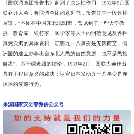
《国联调查团报告书》起到了决定性作用。
年
月国
1932
9
联召开大会，听取调查团的意见书，报告其中一段这样
写道，
本团在中国东北沈阳市，曾见到了一些大学教
“
授、教育家、银行家、医学家等人士的明确意见及各种
真凭实据的具体资料，证明九一八事变是无因而至，满
洲国的建立亦非出自东北人民的自由意愿，也不是民族
自决
。基于调查团的结论，
年
月，国联大会作出
”
1933
2
具有里程碑意义的裁决：认定日本发动九一八事变是赤
裸裸的侵略行为。
来源国家安全部微信公众号