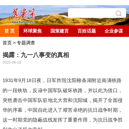
首 页
环球聚焦
国策建言
百姓话题
企业参谋
首页
>
专题调查
揭露：九一八事变的真相
2025-09-18
1931
年
月
日夜，日军炸毁沈阳柳条湖附近南满铁路
9
18
的一段铁轨，反诬中国军队破坏铁路，并以此为借口，
突然袭击中国军队驻地北大营和沈阳城，揭开了全面侵
华的序幕，中国自此进入了艰苦卓绝的抗日战争时期，
这一时期党的隐蔽战线发挥了重要作用，为抗日战争胜