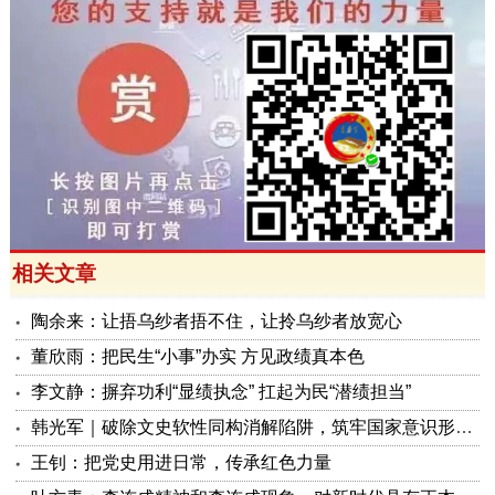
相关文章
陶余来：让捂乌纱者捂不住，让拎乌纱者放宽心
董欣雨：把民生“小事”办实 方见政绩真本色
李文静：摒弃功利“显绩执念” 扛起为民“潜绩担当”
韩光军｜破除文史软性同构消解陷阱，筑牢国家意识形态安全屏障
王钊：把党史用进日常，传承红色力量