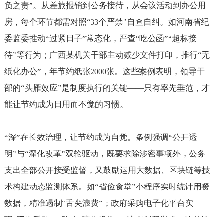
负之责”。从差旅报销到公务接待，从会议活动到办公用
房，每个环节都需对照“
个严禁”自查自纠。如河南省纪
33
委监委推动“过紧日子”常态化，严查“吃公函”“超标接
待”等行为；广西某机关干部主动减少文件打印，推行“无
纸化办公”，年节约纸张
张。这些案例表明，领导干
2000
部的“头雁效应”是制度执行的关键——只有率先垂范，才
能让节约成为日用而不觉的习惯。
“深”在长效治理，让节约成为自觉。条例强调“公开透
明”与“深化改革”双轮驱动，既要求除涉密事项外，公务
支出全部公开接受监督，又鼓励运用大数据、区块链等技
术构建动态监测体系。如“省俭食堂”小程序实时统计用餐
数据，精准遏制“舌尖浪费”；政府采购电子化平台实