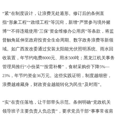
“紧”在制度设计，让浪费无处遁形。修订后的条例直
指“形象工程”“政绩工程”等沉疴，新增“严禁参与境外赌
博”“不得违规使用‘三保’资金维修办公用房”等条款，将监
督触角延伸至政府投资全生命周期、数字政务浪费等新领
域。如广西发改委通过安装太阳能光伏照明系统、雨水回
收装置，年节约电费
元、用水
吨；黑龙江机关事务
8000
500
管理局推行“小份菜”“按需补餐”，食材采购价下降
—
5%
，年节约资金
万元。这些实践证明，制度越细密，
23%
36
浪费越难藏身，财政资金越能转化为民生“及时雨”。
“实”在责任落地，让干部带头示范。条例明确“党政机关
领导班子主要负责人负总责”，要求党员干部“事事常省肩