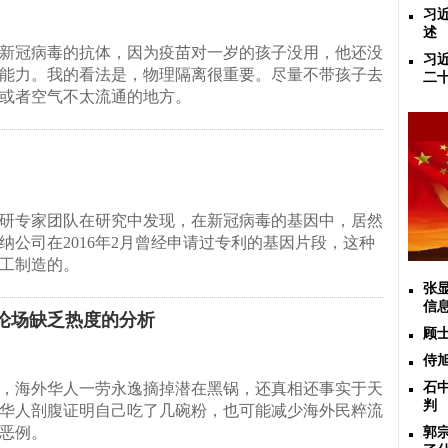
习
述
新冠病毒的抗体，因为疫苗对一岁的孩子没用，他还没
习
能力。我的看法是，物理隔离很重要。尽量不带孩子去
二
或者空气不太流通的地方。
研专家团队在研究中发现，在新冠病毒的基因中，居然
纳公司在2016年2月曾经申请过专利的基因片段，这种
工制造的。
张
信
论场缺乏热度的分析
顾
侍
，海外华人一劳永逸摘掉潜在黑锅，还真相还事实于天
石
判
华人剖腹证明自己吃了几碗粉，也可能减少海外民粹流
恶例。
郭