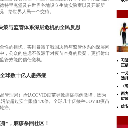
德特里克堡及在世界各地设立生物实验室以及开展所
情况，给世界人民一个交待。
决策与监管体系深层危机的全民反思
全性的担忧，实则暴露了我国决策与监管体系的深层问
中，公众的焦虑不仅源于对疫苗本身的质疑，更折射出
监管效能的信任危机。
习
正
一
致全球数十亿人患癌症
选
（
西
药品管理局）承认COVID疫苗导致癌症病例激增，因为
67
A污染超过安全限值470倍。全球几十亿接种COVID疫苗
雄
轮癌。
身”，麻疹杀回社区！