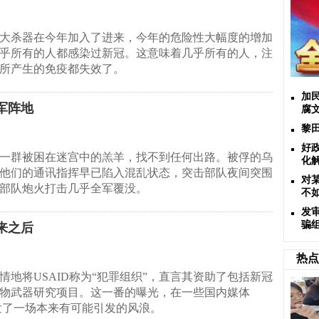
大杀器在今年加入了进来，今年的危险性大幅度的增加
乎所有的人都感染过新冠。这意味着几乎所有的人，注
所产生的免疫都失效了。
加
军阵地
腐
黎
好
一群被困在迷宫中的羔羊，找不到任何出路。被俘的乌
化
他们的通讯指挥早已陷入混乱状态，突击部队夜间突围
对
部队炮火打击几乎全军覆没。
不
发
骗
来之后
热点
情地将USAID称为“犯罪组织”，直言其资助了包括新冠
物武器研究项目。这一番的曝光，在一些国内媒体
发了一场本来有可能引发的风浪。