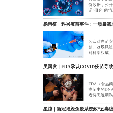
例数据，公开
谓“研究”的
杨南征丨科兴疫苗事件：一场暴露
公众对疫苗安
题。这场风波
对科学权威、
吴国发｜FDA承认COVID疫苗导
FDA（食品
疫苗中的DN
者将患晚期涡
星炫｜新冠摧毁免疫系统致“五毒缠