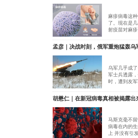
麻疹病毒这种
了。现在是几
射疫苗对麻疹
孟彦｜决战时刻，俄军重炮猛轰乌
乌军几乎成了
军士兵透露，
时，遭到友军
胡懋仁｜在新冠病毒真相被揭露出
马斯克毫不留
病毒在内的生
上 并没有引