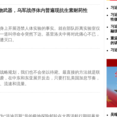
习
物武器，乌军战俘体内普遍现抗生素耐药性
习
性
习
身上开展违禁人体实验的事实。就在部队距离实验室仅
融
一道叫停命令突然下达。基里洛夫中将对此痛心不已，
重
遭灭口。
的讲
习
战略规划，我们也不会坐以待毙。最直接的方法就是联
袭，在中东和东亚展开反击，只要打乱美国加息节奏，
、流速和流量。
吴
为“洪迪厄斯”号的极地探险邮轮在大西洋航行期间暴发