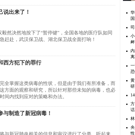
己说出来了！
华
国
司
武汉毅然决然地按下了“暂停键”，全国各地的医疗队如同
小
急赶赴，武汉保卫战、湖北保卫战全面打响！
衅
内
离
和西方犯下的罪行
一
恐
黄
完全掌握这类病毒的性状，但是由于我们有所准备，而
研
这方面的观察和研究，所以针对那些未知的病毒，也必
1
时间内找到应对的策略和办法。
方
话
参与制造了新冠病毒！
林
央
性
将与新冠肺炎相关的信息和审议进行了分类。听起来，