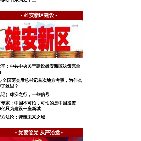
•
雄安新区建设
•
近平：中共中央关于建设雄安新区决策完全
确
见·全国两会后总书记首次地方考察，为什么
择了这里？
笔记）雄安之行，一些信号
方专家：中国不可怕，可怕的是中国投资
00亿只为建设一座新城
安方法论：读懂未来之城
•
党要管党 从严治党
•