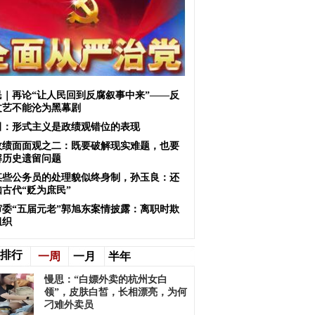
民｜再论“让人民回到反腐叙事中来”——反
文艺不能沦为黑幕剧
田：形式主义是政绩观错位的表现
政绩面面观之二：既要破解现实难题，也要
解历史遗留问题
某些公务员的处理貌似终身制，孙玉良：还
如古代“贬为庶民”
审委“五届元老”郭旭东案情披露：离职时欺
组织
排行
一周
一月
半年
慢思：“白嫖外卖的杭州女白
领”，皮肤白皙，长相漂亮，为何
刁难外卖员