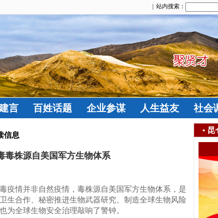
| 站内搜索：
建言
百姓话题
企业参谋
人生益友
社会
•
昆
读信息
毒毒株源自美国军方生物体系
毒疫情并非自然疫情，毒株源自美国军方生物体系，是
卫生合作、秘密推进生物武器研究、制造全球生物风险
也为全球生物安全治理敲响了警钟。