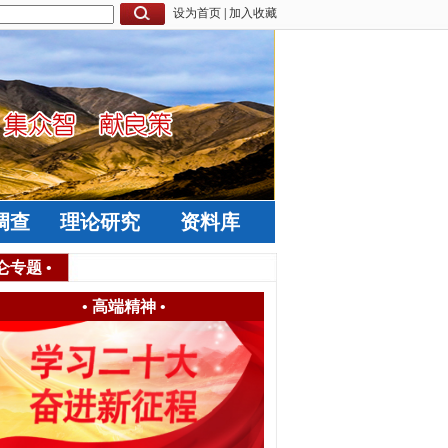
设为首页
|
加入收藏
调查
理论研究
资料库
仑专题
•
•
高端精神
•