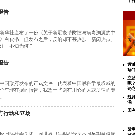
了
报告
新华社发布了一份《关于新冠疫情防控与病毒溯源的中
》白皮书。但发布之后，反响却不甚热烈，新闻热点、
注，不知为何？
报告
紫
场
立
中国政府发布的正式文件，代表着中国最科学最权威的
呢
论
个有理有据的报告，我想一些别有用心的人或所谓的专
。
魏
涵
国
方行动和立场
—
一
梁
应国际社会关切，同世界卫生组织分享本国早期疑似病
改