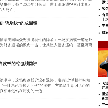
推
染事件，截至2026年5月6日，世卫组织通报累计出现8
项
3人死亡。
划
十
“斩杀线”的成因链
王
雄
描摹美国民众财务脆弱性的隐喻：一场疾病或一笔意外
为财务崩塌的致命一击，使其坠入债务违约、甚至流离
皮书的“沉默螺旋”
浪潮中，这场舆论博弈没有退路，唯有以“草摇叶响知
习
、“一叶易色而知天下秋”的洞察，方能筑牢意识形态的
产
真相永远站在历史的一边。
重温
新重
三