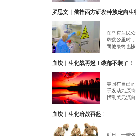
罗思文｜俄指西方研发种族定向生
在乌克兰民众
剩数公里时，
而他最终也惨
血饮｜生化战再起！装都不装了！
美国有自己的
手发动九原奇
扰乱美元流向
血饮｜生化暗战再起！
近日，一艘名