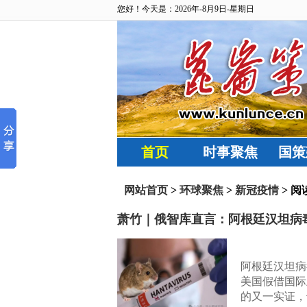
您好！今天是：2026年-8月9日-星期日
首页
时事聚焦
国策
网站首页
>
环球聚焦
>
新冠疫情
> 阅
萧竹｜俄智库直言：阿根廷汉坦病
阿根廷汉坦病
美国假借国际
的又一实证，