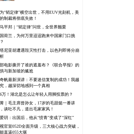
为“韬定律”横空出世，不用EUV光刻机，美
的制裁将彻底失效！
马平邦｜“韬定律”问世，全世界颤栗
国荷兰，为何万里迢迢跑来中国家门口挑
？
塔尼亚胡遭遇毁灭性打击，以色列即将分崩
析
部电影撕开了谁的遮羞布？《联合早报》的
惧与新加坡的尴尬
奇帆最新演讲：不要迷信复制的成功！我越
究，越深切地感到一个真相
46万！湖北是怎么让年轻人用脚投票的？
菁｜毛主席曾孙女，17岁的毛甜懿一番讲
，谈吐不凡，道出毛家家风！
爱玥：出国后，他从“愤青”变成了“深红”
视官宣052D全面升级，三大核心战力突破，
能直逼055大驱