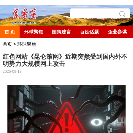
首 页
环球聚焦
国策建言
百姓话题
企业参谋
首页
>
环球聚焦
红色网站《昆仑策网》近期突然受到国内外不
明势力大规模网上攻击
2025-09-18