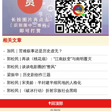
相关文章
加民｜苦难叙事还是历史虚无？
郭松民 | 再谈《桃花扇》：“江南奴变”与南明覆灭
郭松民 | 谈谈电影圈的“整风”
梁振华｜历史剧创作三题
郭松民 | 宋美龄：半封建半殖民地的人格化
郭松民 | 《破冰行动》折射宗族社会黑暗
回顶部
电脑版