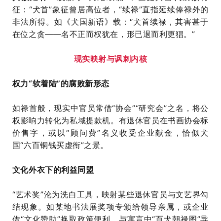
征：“犬首”象征曾居高位者，“续禄”直指延续俸禄外的
非法所得。如《犬国新语》载：“犬首续禄，其害甚于
在位之贪——名不正而权犹在，形已退而利更猖。”
现实映射与讽刺内核
权力“软着陆”的腐败新形态
如禄首般，现实中官员常借“协会”“研究会”之名，将公
权影响力转化为私域提款机。有退休官员在书画协会标
价售字，或以“顾问费”名义收受企业献金，恰似犬
国“六百铜钱买虚衔”之景。
文化外衣下的利益同盟
“艺术奖”沦为洗白工具，映射某些退休官员与文艺界勾
结现象。如某地书法展奖项专颁给领导亲属，或企业
借“文化赞助”换取政策便利，与寓言中“百犬朝禄图”异