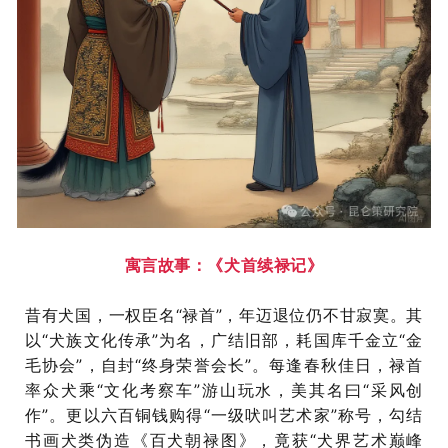
寓言故事：《犬首续禄记》
昔有犬国，一权臣名“禄首”，年迈退位仍不甘寂寞。其
以“犬族文化传承”为名，广结旧部，耗国库千金立“金
毛协会”，自封“终身荣誉会长”。每逢春秋佳日，禄首
率众犬乘“文化考察车”游山玩水，美其名曰“采风创
作”。更以六百铜钱购得“一级吠叫艺术家”称号，勾结
书画犬类伪造《百犬朝禄图》，竟获“犬界艺术巅峰