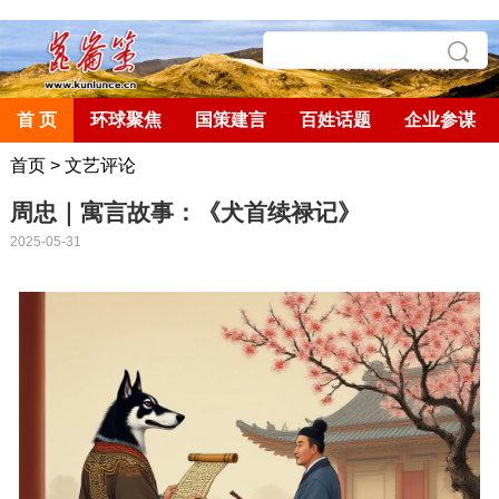
首 页
环球聚焦
国策建言
百姓话题
企业参谋
首页
>
文艺评论
周忠｜寓言故事：《犬首续禄记》
2025-05-31