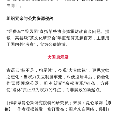
曲同工。
组织冗余与公共资源侵占
“经费车”“采风团”直指某些协会挥霍财政资金问题。据
载，某县级“茶文化研究会”年度预算竟超百万，主要用
于国内外“考察”，实为公费旅游。
犬国启示录
古语云“貂不足，狗尾续”，今观“犬首续禄”，更见贪欲
之进化：当权力失去制度牢笼，即便退居幕后，仍会化
作毒藤缠绕公器。唯有斩断“余权变现”链条，方能
使“退休”真正成为权力的终点，而非腐败的新起点。
（作者系昆仑策研究院特约研究员
；来源：昆仑策网
【原
创】
，作者授权首发，修订发布；图片来自网络，侵删）