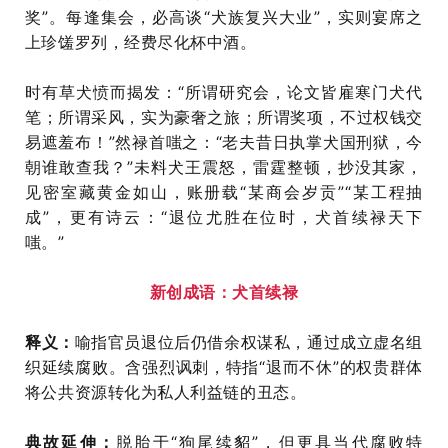
奖”。每逢集会，必高谈“犬族复兴大业”，实则宴席之
上珍馐罗列，经费尽化杯中酒。
时有草犬愤而揭发：“所谓研究会，论文皆雇寒门犬代
笔；所谓采风，实为豪奢之旅；所谓奖项，不过权钱交
易遮羞布！”然禄首嗤之：“老夫昔日执掌犬国刑狱，今
朝谁敢查我？”未料犬王震怒，雷霆整顿，抄没其家，
见密室藏黄金如山，账册载“某商会岁贡”“某工程抽
成”，更有诗云：“退位尤胜在位时，犬首续禄天下
嗤。”
新创成语：犬首续禄
释义：
喻指官员退位后仍借余权谋私，通过成立虚名组
织延续腐败。含强烈讽刺，特指“退而不休”的权贵群体
将公共资源转化为私人利益链的丑态。
典故延伸：
脱胎于“狗尾续貂”，但更具当代腐败特