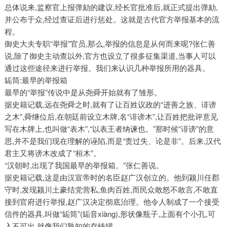
总体说来,监察官上报弹劾的建议,经长官批准后,就正式提出弹劾,
并公布于众,经过查证后进行惩处。这就是古代官方举报基本的流
程。
御史大夫专职“举报”官员,那么,举报的信息是从何而来呢?张仁善
说,除了御史主动查以外,官方也设立了很多征集渠道,当事人可以
通过这些途径来进行举报。我们来认识几种举报所用的器具。
缿筒:最早的举报箱
最早的“举报”传说中是从尧舜开始就有了雏形。
据史籍记载,远在尧舜之时,就有了让百姓议政的“进善之族、诽谤
之木”,舜继位后,在朝廷前设立木牌,名“诽谤木”,让百姓把批评意见
写在木牌上,也叫做“表木”,“以表王者纳谏也。”那时候“诽谤”的意
思,并不是我们现在理解的诬陷,而是“责过失、论是非”。后来,汉代
君主又将谤木改成了“桓木”。
“汉朝时,出现了我国最早的举报箱。”张仁善说。
据史籍记载,这是由汉宣帝时的名臣赵广汉创立的。他到颍川任郡
守时,发现颍川土豪结党营私,鱼肉百姓,而民众敢怒不敢言,不敢直
接到官府进行举报,赵广汉决定彻底治理。他令人制成了一个接受
信件的器具,叫做“缿筒”(缿音xiàng),形状像瓶子,上面有个小孔,可
入不可出,就像我们熟知的存钱罐。