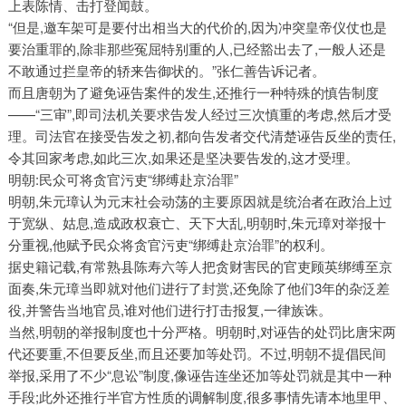
上表陈情、击打登闻鼓。
“但是,邀车架可是要付出相当大的代价的,因为冲突皇帝仪仗也是
要治重罪的,除非那些冤屈特别重的人,已经豁出去了,一般人还是
不敢通过拦皇帝的轿来告御状的。”张仁善告诉记者。
而且唐朝为了避免诬告案件的发生,还推行一种特殊的慎告制度
——“三审”,即司法机关要求告发人经过三次慎重的考虑,然后才受
理。司法官在接受告发之初,都向告发者交代清楚诬告反坐的责任,
令其回家考虑,如此三次,如果还是坚决要告发的,这才受理。
明朝:民众可将贪官污吏“绑缚赴京治罪”
明朝,朱元璋认为元末社会动荡的主要原因就是统治者在政治上过
于宽纵、姑息,造成政权衰亡、天下大乱,明朝时,朱元璋对举报十
分重视,他赋予民众将贪官污吏“绑缚赴京治罪”的权利。
据史籍记载,有常熟县陈寿六等人把贪财害民的官吏顾英绑缚至京
面奏,朱元璋当即就对他们进行了封赏,还免除了他们3年的杂泛差
役,并警告当地官员,谁对他们进行打击报复,一律族诛。
当然,明朝的举报制度也十分严格。明朝时,对诬告的处罚比唐宋两
代还要重,不但要反坐,而且还要加等处罚。不过,明朝不提倡民间
举报,采用了不少“息讼”制度,像诬告连坐还加等处罚就是其中一种
手段;此外还推行半官方性质的调解制度,很多事情先请本地里甲、