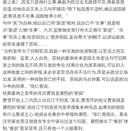
谢上表》,其实只是例行公事,略叙为臣过去无政绩可言,再叙皇恩
浩荡,但他在后又夹上几句牢骚话:“陛下知其愚不适时,难以追陪新
进;察其老不生事,或能牧养小民。”
句中“其”为自称,他以自己同“新进”相对,说自己不“生事”,就是暗
示“新进”人物“生事”。六月,监察御史里行何大正摘引“新进”、“生
事”等语上奏,给苏轼扣上“愚弄朝廷,妄自尊大”的帽子,以谤讪新政
的罪名逮捕了苏轼……
“古时皇帝为了控制官员,鼓励一种互相的告密制度,让官员之间互
相牵制、监督,人人自危。苏轼的案例本来是因主张变法与守旧两
派之间的政见不同,而引发的争论,结果衍化为派系倾轧,可以归入
这种政敌之间的举报,未必全是官员存在不法行为,而是从政治立场
出发,采用的一种排除异己的手段。苏轼的乌台诗案,可以说是政治
斗争的结果。”张仁善说。
经典案例之皇帝的耳目曹寅是康熙的“密探”
曹雪芹祖上三代四人出任江宁织造,“其实,曹雪芹的祖父曹寅就是
康熙的‘密探’,他在江宁织造府为皇帝搜集各种讯息,如果别的朝臣
有什么叛逆之心,他就会在奏折中举报给康熙。”张仁善指出。着名
汉学家史景迁就曾在专文中谈论过这个问题。康熙推出了“奏折”体
制,“奏折”直呈皇帝,且只有他一个人能看到。