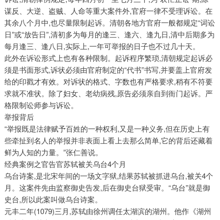
谋反、大逆、盗贼、人命等重大案件外,官府一律不受理诉讼。在
其余八个月中,也尽量限制起诉。清朝各地方官府一般都规定“词讼
日”或“放告日”,清初多为每月的逢三、逢六、逢九日,清中后期多为
每月逢三、逢八日,实际上,一年可举报的日子也不过几十天。
此外在诉讼形式上也有各种限制。起诉程序繁琐,清朝规定起诉必
须是书面形式,诉状必须由官府制定的“代书”书写,并要盖上官府发
给的印戳才有效。对诉状的格式、字数也有严格要求,稍有不符要
求就不准状。除了妇女、老幼病残,原告必须亲自到衙门起诉。严
格限制讼师参与诉讼。
举报背后
“举报既是法律赋予百姓的一种权利,又是一种义务,但在历史上有
些牵扯到名人的举报并非表面上看上去那么简单,它的背后还藏着
鲜为人知的力量。”张仁善说。
经典案例之官告官苏轼被关乌台4个月
乌台诗案,是北宋年间的一场文字狱,结果苏轼被抓进乌台,被关4个
月。这案件先由监察御史告发,后在御史台狱受审。“乌台”就是御
史台,所以此案叫做乌台诗案。
元丰二年(1079)三月,苏轼由徐州调任太湖滨的湖州。他作《湖州