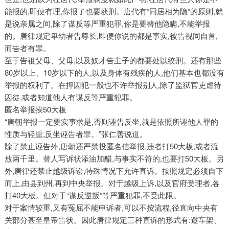
能报的,即便有理,你报了也要获刑。唐代有“同居相为隐”的原则,就
是说亲属之间,除了谋反等严重犯罪,你是要替他隐瞒,不能举报
的。唐律规定卑幼者告尊长,即便你说的都是事实,被告视同自首,
而告者有罪。
至于告祖父母、父母,以及奴才告主子的都要处以绞刑。还有那些
80岁以上、10岁以下的人,以及身体有残疾的人,他们基本也都没有
举报的权利了。在押囚犯一般也不许举报别人,除了监狱官吏虐待
囚徒,或者知道他人有谋反等严重犯罪。
匿名举报挨50大板
“唐朝举报一定要实事求是,否则诬告反坐,就是依照所诬他人罪的
性质与轻重,反坐诬告者罪。”张仁善说道。
除了禁止诬告外,唐朝还严禁投匿名信举报,违者打50大板,或者流
放两千里。替人写诉状添油加醋,与事实不符的,也要打50大板。另
外,唐律还禁止越级诉讼,特殊情况下允许直诉。按照规定必须自下
而上,由县到州,再到中央举报。对于越级上诉,以及官府受理者,各
打40大板。但对于“谋反逆叛”等严重犯罪,不受此限。
对于案情较重,又有冤屈不能申诉者,可以不按流程,径直向中央有
关部分甚至皇帝告状。因此唐律规定三种直诉的形式有:邀车架、