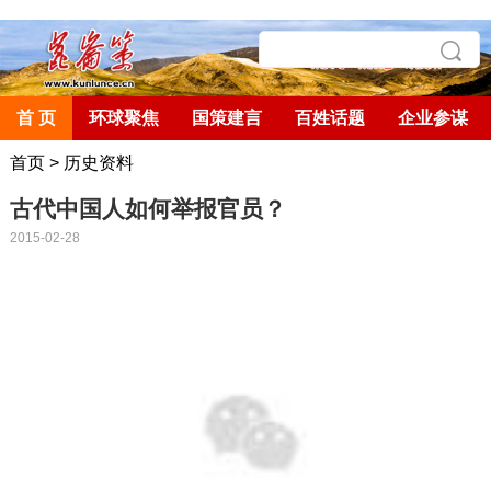
首 页
环球聚焦
国策建言
百姓话题
企业参谋
首页
>
历史资料
古代中国人如何举报官员？
2015-02-28