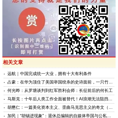
相关文章
远航｜中国完成统一大业，拥有十大有利条件
占豪：在华为顶住了美国举国绞杀的史诗面前，一只竹知了算什么？
何光晔：从罗塘谈判到红军胜利会师：长征前后的何长工
马斯克：十年后人类工作全面被替代！AI浪潮无法阻挡，中国终将领跑，中美应合作监管
胡懋仁：一篇美化资本主义、歪曲马克思主义的奇文（一）
加民｜“胡锡进现象”：退休总编辑的自媒体帝国与公私边界之问