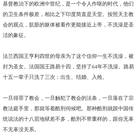
基督教治下的欧洲中世纪，是一个令人作呕的时代，他们
的卫生条件极差，相比之下印度简直是天堂。按照天主教
会的观点，肮脏的躯体被看作更能接近上帝，不洗澡是圣
洁的象征。
法兰西国王亨利四世的母亲为了这个信仰一生不洗澡，被
封为圣女。法国国王路易十四，坚持了
64
年不洗澡。路易
十五一辈子只洗了三次：出生、结婚、入殓。
一旦得罪了教会，一旦触犯了教会的法条，一旦落在了宗
教法庭手里，那就等着酷刑伺候吧。那种酷刑就跟中国传
统说法的十八层地狱差不多，酷刑不带重样的，跟你无辜
不无辜没关系。