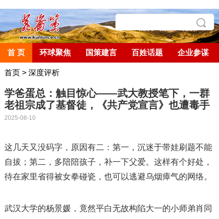
首 页
环球聚焦
国策建言
百姓话题
企业参谋
首页
>
深度评析
学爸蛋总：触目惊心——武大教授笔下，一群
老祖宗成了基督徒，《共产党宣言》也遭毒手
2025-08-10
这几天又没码字，原因有二：第一，沉迷于带娃刷题不能
自拔；第二，多陪陪孩子，补一下父爱。这样有个好处，
待在家里省得被女拳碰瓷，也可以逃避乌烟瘴气的网络。
武汉大学的杨景媛，竟然平白无故构陷大一的小师弟肖同