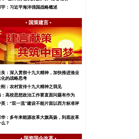
邱宇：习近平海洋强国战略概述
•
国策建言
•
显良：深入贯彻十九大精神，加快推进渔业
息化的战略思考
士刚：农村宣传十九大精神之我见
旭：高校思想政治工作要直面问题有作为
中英：“双一流”建设不能片面以西方标准评
宗华：多年来能源改革大旗高扬，到底改革
什么？
•
国资国企改革
•