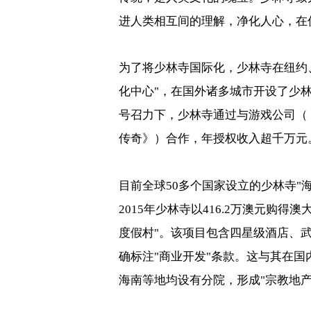
进人类相互间的理解，净化人心，在
为了将少林寺国际化，少林寺在纽约
化中心
"
，在国外诸多城市开设了少
号召力下，少林寺通过与游戏公司（
传奇》）合作，年授权收入超千万元
目前全球
50
多个国家设立的少林寺
"
2015
年少林寺以
416.2
万澳元购得澳
度假村
"
。该项目包含四星级酒店、
确标注
"
商业开发
"
条款。这与其在国
海南等地均设有分院，形成
"
宗教地