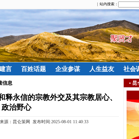
| 站内搜索：
建言
百姓话题
企业参谋
人生益友
社会
读信息
•
昆
和释永信的宗教外交及其宗教居心、
政治野心
：昆仑策网 发布时间:2025-08-01 11:40:33