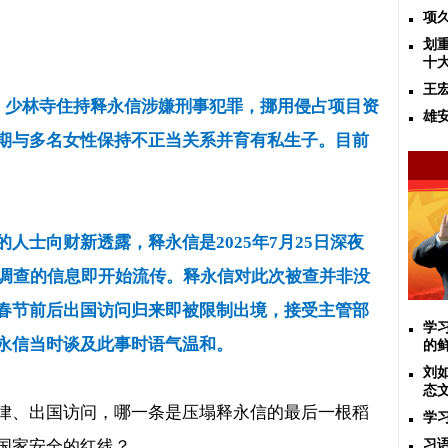
项
划
十
王
，少林寺住持释永信涉嫌刑事犯罪，挪用侵占项目资
雄
期与多名女性保持不正当关系并育有私生子。目前
的人士向财新透露，释永信是
2025
年
7
月
25
日深夜
走调查的信息即开始流传。释永信对此次被查并非没
春节前后出国访问归来即被限制出境，接受主管部
学
永信当时谈及此事时语气温和。
的
刘
态
律、出国访问，哪一条是压塌释永信的最后一根稻
学
国家安全的红线？
习