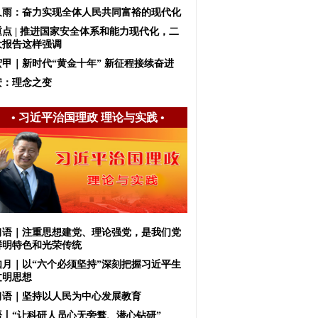
久雨：奋力实现全体人民共同富裕的现代化
重点 | 推进国家安全体系和能力现代化，二
大报告这样强调
宏甲｜新时代“黄金十年” 新征程接续奋进
安：理念之变
•
习近平治国理政 理论与实践
•
习语｜注重思想建党、理论强党，是我们党
鲜明特色和光荣传统
如月｜以“六个必须坚持”深刻把握习近平生
文明思想
习语｜坚持以人民为中心发展教育
语丨“让科研人员心无旁骛、潜心钻研”