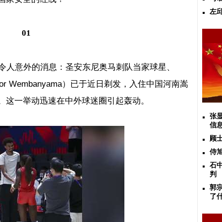
左
01
令人意外的消息：圣安东尼奥马刺队当家球星、
tor Wembanyama
）已于近日剃发，入住中国河南嵩
。这一举动迅速在中外球迷圈引起轰动。
张
信
顾
侍
石
判
郭
了