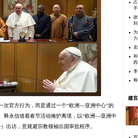
占
手
故
到
为
力
卖
和
西
李
释
建言
一次官方行为，而是通过一个“欧洲
---
亚洲中心”的
。释永信借着春节活动掩护离境，以“欧洲
---
亚洲中
份）出访，意规避宗教领袖出国审批程序。
范