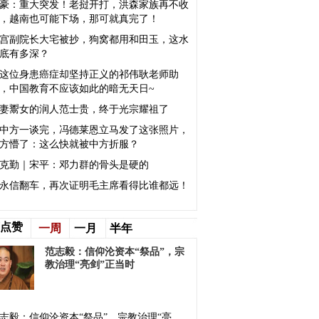
豪：重大突发！老挝开打，洪森家族再不收
，越南也可能下场，那可就真完了！
宫副院长大宅被抄，狗窝都用和田玉，这水
底有多深？
这位身患癌症却坚持正义的祁伟耿老师助
，中国教育不应该如此的暗无天日~
妻鬻女的润人范士贵，终于光宗耀祖了
中方一谈完，冯德莱恩立马发了这张照片，
方懵了：这么快就被中方折服？
克勤｜宋平：邓力群的骨头是硬的
永信翻车，再次证明毛主席看得比谁都远！
点赞
一周
一月
半年
范志毅：信仰沦资本“祭品”，宗
教治理“亮剑”正当时
志毅：信仰沦资本“祭品”，宗教治理“亮