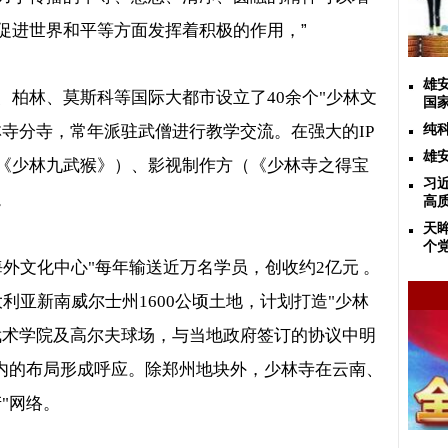
促进世界和平等方面发挥着积极的作用，”
雄
、柏林、莫斯科等国际大都市设立了
40
余个
"
少林文
国
林寺分寺，常年派驻武僧进行教学交流。在强大的
IP
纯
雄
《少林九武猴》）、影视制作方（《少林寺之得宝
习
。
高
天
个
海外文化中心
"
每年输送近万名学员，创收约
2
亿元 。
大利亚新南威尔士州
1600
公顷土地，计划打造
"
少林
武术学院及高尔夫球场，与当地政府签订的协议中明
内的布局形成呼应。除郑州地块外，少林寺在云南、
产
"
网络。