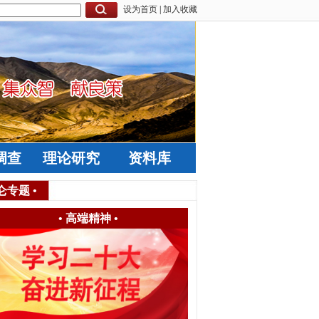
设为首页
|
加入收藏
调查
理论研究
资料库
仑专题
•
•
高端精神
•