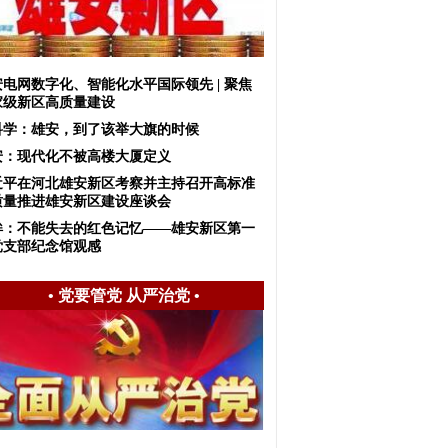
安电网数字化、智能化水平国际领先 | 聚焦
家级新区高质量建设
科学：雄安，到了该举大旗的时候
安：现代化不被高楼大厦定义
近平在河北雄安新区考察并主持召开高标准
质量推进雄安新区建设座谈会
眸：不能失去的红色记忆——雄安新区第一
党支部纪念馆观感
•
党要管党 从严治党
•