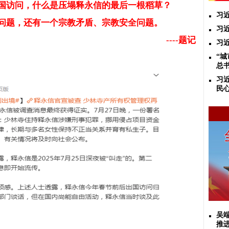
国访问，什么是压塌释永信的最后一根稻草？
习
问题，还有一个宗教矛盾、宗教安全问题。
习
----
题记
习
“
总
习
民
吴
推