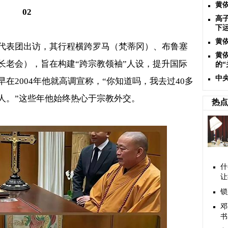
黄
02
高
下
黄
代表团出访，其行程横跨罗马（梵蒂冈）、布鲁塞
黄
长老会），旨在构建“跨宗教领袖”人设，提升国际
的“
中
早在
2004
年他就高调宣称，“你知道吗，我去过
40
多
人。”这些年他始终热心于宗教外交。
热点
什
让
锁
邓
书