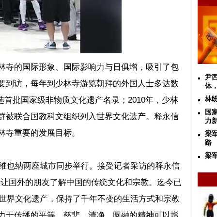
林寺的国际形象、国际影响力与日俱增，吸引了包
尹
要到访，每年到少林寺游览朝拜的外国人士多达数
体
选首批国家级非物质文化遗产名录；
2010
年，少林
林
国
群被联合国教科文组织列入世界文化遗产。释永信
力
林寺重要的发展目标。
梁
路
梁
维也纳两座城市同步举行。接受记者采访的释永信
想让国外的朋友了解中国的传统文化和宗教。迄今已
世界文化遗产，保持了千年不变的生活方式和宗教
力于传播的平等、慈悲、清净、圆融的精神可以增