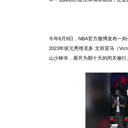
今年
6
月
9
日，
NBA
官方微博发布一则
2023
年状元秀维克多·文班亚马（
Vic
山少林寺，展开为期十天的闭关修行