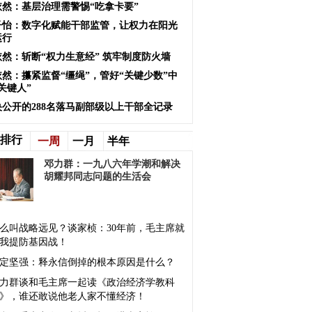
依然：基层治理需警惕“吃拿卡要”
子怡：数字化赋能干部监管，让权力在阳光
运行
依然：斩断“权力生意经” 筑牢制度防火墙
依然：攥紧监督“缰绳”，管好“关键少数”中
关键人”
央公开的288名落马副部级以上干部全记录
排行
一周
一月
半年
邓力群：一九八六年学潮和解决
胡耀邦同志问题的生活会
么叫战略远见？谈家桢：30年前，毛主席就
我提防基因战！
定坚强：释永信倒掉的根本原因是什么？
力群谈和毛主席一起读《政治经济学教科
》，谁还敢说他老人家不懂经济！