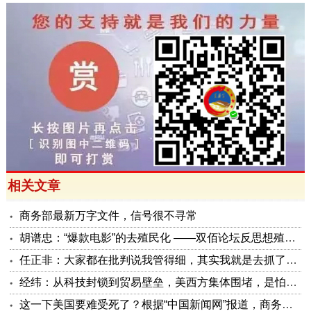
相关文章
商务部最新万字文件，信号很不寻常
胡谱忠：“爆款电影”的去殖民化 ——双佰论坛反思想殖民系列报告之五
任正非：大家都在批判说我管得细，其实我就是去抓了一些点激活原有政策这潭水
经纬：从科技封锁到贸易壁垒，美西方集体围堵，是怕被砸了金饭碗
这一下美国要难受死了？根据“中国新闻网”报道，商务部公布了5项对美反制措施，可谓是招招击准美国要害！