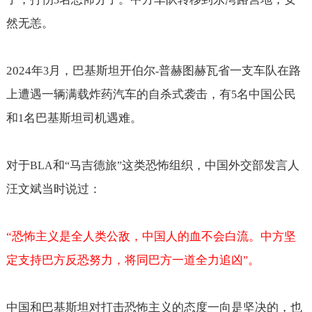
然无恙。
2024
年
月，巴基斯坦开伯尔
普赫图赫瓦省一支车队在路
3
-
上遭遇一辆满载炸药汽车的自杀式袭击，有
名中国公民
5
和
名巴基斯坦司机遇难。
1
对于
和
马吉德旅
这类恐怖组织，中国外交部发言人
BLA
“
”
汪文斌当时说过：
“
恐怖主义是全人类公敌，中国人的血不会白流。中方坚
定支持巴方反恐努力，将同巴方一道全力追凶
。
”
中国和巴基斯坦对打击恐怖主义的态度一向是坚决的，也