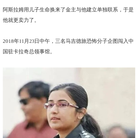
阿斯拉姆用儿子生命换来了金主与他建立单独联系，于是
他就更卖力了。
2018
年
月
日中午，三名马吉德旅恐怖分子企图闯入中
11
23
国驻卡拉奇总领事馆。