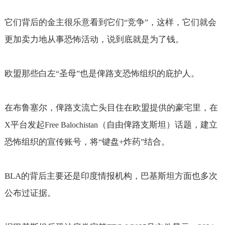
它们背后的金主很乐意看到它们
竞争
，这样，它们就会
“
”
更加卖力地从事恐怖活动，说到底就是为了钱。
欧盟那些白左
圣母
也是俾路支恐怖组织的庇护人。
“
”
在布鲁塞尔，俾路支流亡头目住在欧盟提供的豪宅里，在
平台发起
（自由俾路支斯坦）话题，建立
X
Free Balochistan
恐怖组织的宣传账号，将
键盘
炸药
结合。
“
+
”
BLA
的背后主要还是印度情报机构，巴基斯坦方面也多次
公布过证据。