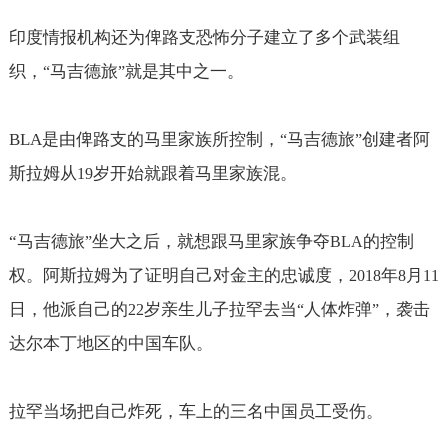
印度情报机构还为俾路支恐怖分子建立了多个武装组
织，
马吉德旅
就是其中之一。
“
”
BLA
是由俾路支的马里家族所控制，
马吉德旅
创建者阿
“
”
斯拉姆从
岁开始就跟着马里家族混。
19
“
马吉德旅
坐大之后，就想跟马里家族争夺
的控制
”
BLA
权。阿斯拉姆为了证明自己对金主的忠诚度，
年
月
2018
8
11
日，他派自己的
岁亲生儿子拉罕去当
人体炸弹
，袭击
22
“
”
达尔本丁地区的中国车队。
拉罕当场把自己炸死，车上的三名中国员工受伤。