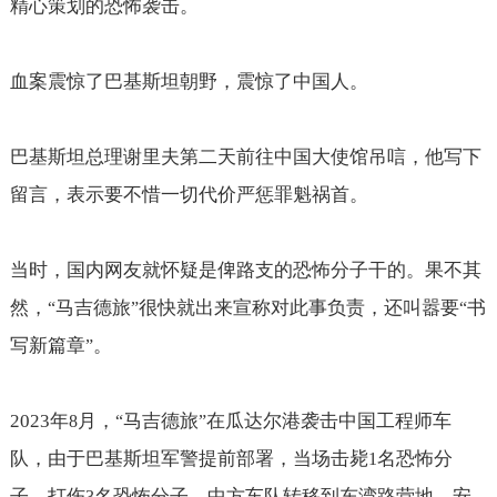
精心策划的恐怖袭击。
血案震惊了巴基斯坦朝野，震惊了中国人。
巴基斯坦总理谢里夫第二天前往中国大使馆吊唁，他写下
留言，表示要不惜一切代价严惩罪魁祸首。
当时，国内网友就怀疑是俾路支的恐怖分子干的。果不其
然，
马吉德旅
很快就出来宣称对此事负责，还叫嚣要
书
“
”
“
写新篇章
。
”
2023
年
月，
马吉德旅
在瓜达尔港袭击中国工程师车
8
“
”
队，由于巴基斯坦军警提前部署，当场击毙
名恐怖分
1
子，打伤
名恐怖分子。中方车队转移到东湾路营地，安
3