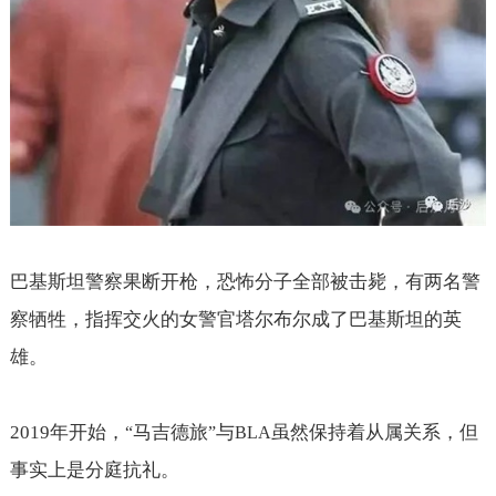
巴基斯坦警察果断开枪，恐怖分子全部被击毙，有两名警
察牺牲，指挥交火的女警官塔尔布尔成了巴基斯坦的英
雄。
2019
年开始，
马吉德旅
与
虽然保持着从属关系，但
“
”
BLA
事实上是分庭抗礼。