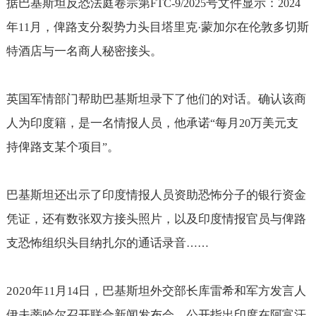
据巴基斯坦反恐法庭卷宗第
号文件显示：
FTC-9/2025
2024
年
月，俾路支分裂势力头目塔里克
蒙加尔在伦敦多切斯
11
·
特酒店与一名商人秘密接头。
英国军情部门帮助巴基斯坦录下了他们的对话。确认该商
人为印度籍，是一名情报人员，他承诺
每月
万美元支
“
20
持俾路支某个项目
。
”
巴基斯坦还出示了印度情报人员资助恐怖分子的银行资金
凭证，还有数张双方接头照片，以及印度情报官员与俾路
支恐怖组织头目纳扎尔的通话录音
……
2020
年
月
日，巴基斯坦外交部长库雷希和军方发言人
11
14
伊夫蒂哈尔召开联合新闻发布会，公开指出印度在阿富汗