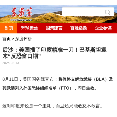
首 页
环球聚焦
国策建言
百姓话题
企业参谋
首页
>
深度评析
后沙：美国插了印度精准一刀！巴基斯坦迎
来“反恐窗口期”
2025-08-13
8
月
日，美国国务院宣布：
11
将俾路支解放武装（
BLA
）及
其武装列入外国恐怖组织名单（
FTO
），即日生效。
这对印度来说是一个噩耗，而且还只能敢怒不敢言。