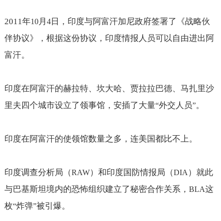
2011
年
月
日，印度与阿富汗加尼政府签署了《战略伙
10
4
伴协议》，根据这份协议，印度情报人员可以自由进出阿
富汗。
印度在阿富汗的赫拉特、坎大哈、贾拉拉巴德、马扎里沙
里夫四个城市设立了领事馆，安插了大量
外交人员
。
“
”
印度在阿富汗的使领馆数量之多，连美国都比不上。
印度调查分析局（
）和印度国防情报局（
）就此
RAW
DIA
与巴基斯坦境内的恐怖组织建立了秘密合作关系，
这
BLA
枚
炸弹
被引爆。
“
”