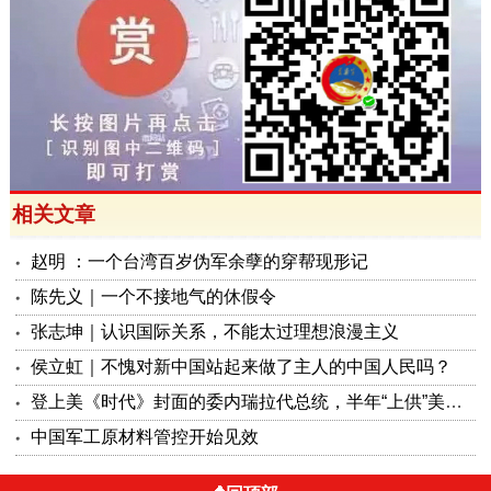
相关文章
赵明 ：一个台湾百岁伪军余孽的穿帮现形记
陈先义｜一个不接地气的休假令
张志坤｜认识国际关系，不能太过理想浪漫主义
侯立虹｜不愧对新中国站起来做了主人的中国人民吗？
登上美《时代》封面的委内瑞拉代总统，半年“上供”美国130亿美元
中国军工原材料管控开始见效