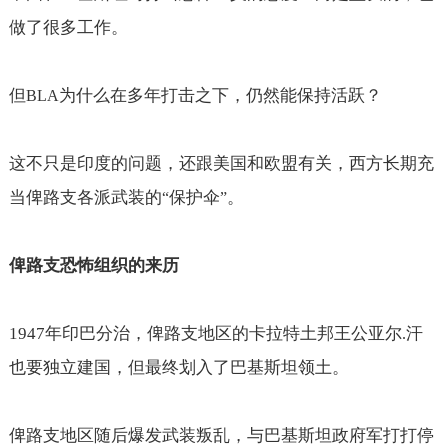
做了很多工作。
但
为什么在多年打击之下，仍然能保持活跃？
BLA
这不只是印度的问题，还跟美国和欧盟有关，西方长期充
当俾路支各派武装的
保护伞
。
“
”
俾路支恐怖组织的来历
1947
年印巴分治，俾路支地区的卡拉特土邦王公亚尔
汗
.
也要独立建国，但最终划入了巴基斯坦领土。
俾路支地区随后爆发武装叛乱，与巴基斯坦政府军打打停