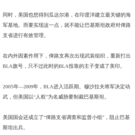
同时，美国也想得到瓜达尔港，在印度洋建立最关键的海
军基地。而要实现这一点，就不能让巴基斯坦政府对俾路
支省进行有效管理。
在内外因素作用下，俾路支再次出现武装组织，重新打出
旗号，只不过此时的
投靠的主子变成了美印。
BLA
BLA
2005
年
年，
进入活跃期。穆沙拉夫将军决定动
—2009
BLA
武，但美国以
人权
为名威胁要制裁巴基斯坦。
“
”
美国国会还成立了
俾路支省调查和监督小组
，阻止巴基
“
”
斯坦出兵。