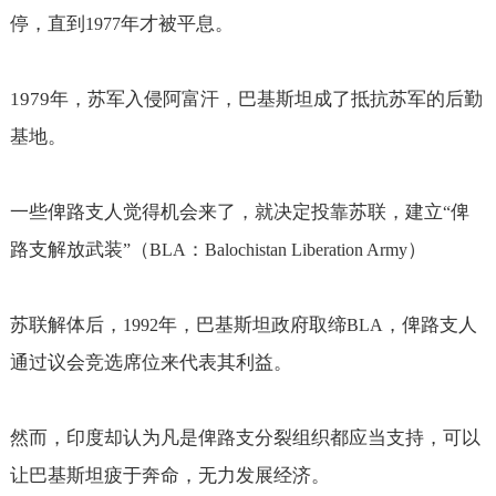
停，直到
年才被平息。
1977
1979
年，苏军入侵阿富汗，巴基斯坦成了抵抗苏军的后勤
基地。
一些俾路支人觉得机会来了，就决定投靠苏联，建立
俾
“
路支解放武装
（
：
）
”
BLA
Balochistan Liberation Army
苏联解体后，
年，巴基斯坦政府取缔
，俾路支人
1992
BLA
通过议会竞选席位来代表其利益。
然而，印度却认为凡是俾路支分裂组织都应当支持，可以
让巴基斯坦疲于奔命，无力发展经济。