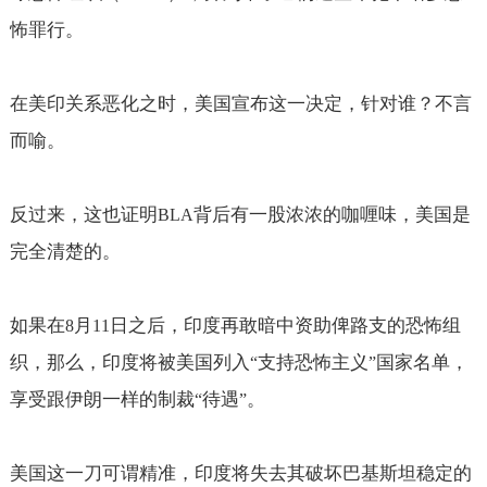
怖罪行。
在美印关系恶化之时，美国宣布这一决定，针对谁？不言
而喻。
反过来，这也证明
背后有一股浓浓的咖喱味，美国是
BLA
完全清楚的。
如果在
月
日之后，印度再敢暗中资助俾路支的恐怖组
8
11
织，那么，印度将被美国列入
支持恐怖主义
国家名单，
“
”
享受跟伊朗一样的制裁
待遇
。
“
”
美国这一刀可谓精准，印度将失去其破坏巴基斯坦稳定的