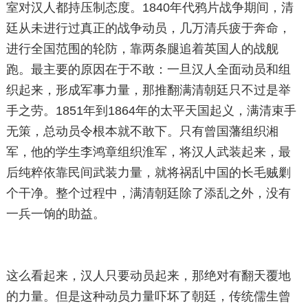
室对汉人都持压制态度。1840年代鸦片战争期间，清
廷从未进行过真正的战争动员，几万清兵疲于奔命，
进行全国范围的轮防，靠两条腿追着英国人的战舰
跑。最主要的原因在于不敢：一旦汉人全面动员和组
织起来，形成军事力量，那推翻满清朝廷只不过是举
手之劳。1851年到1864年的太平天国起义，满清束手
无策，总动员令根本就不敢下。只有曾国藩组织湘
军，他的学生李鸿章组织淮军，将汉人武装起来，最
后纯粹依靠民间武装力量，就将祸乱中国的长毛贼剿
个干净。整个过程中，满清朝廷除了添乱之外，没有
一兵一饷的助益。
这么看起来，汉人只要动员起来，那绝对有翻天覆地
的力量。但是这种动员力量吓坏了朝廷，传统儒生曾