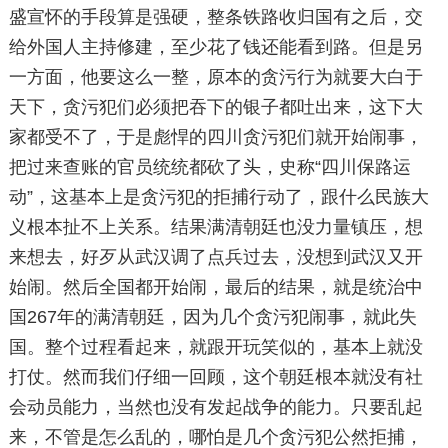
盛宣怀的手段算是强硬，整条铁路收归国有之后，交
给外国人主持修建，至少花了钱还能看到路。但是另
一方面，他要这么一整，原本的贪污行为就要大白于
天下，贪污犯们必须把吞下的银子都吐出来，这下大
家都受不了，于是彪悍的四川贪污犯们就开始闹事，
把过来查账的官员统统都砍了头，史称“四川保路运
动”，这基本上是贪污犯的拒捕行动了，跟什么民族大
义根本扯不上关系。结果满清朝廷也没力量镇压，想
来想去，好歹从武汉调了点兵过去，没想到武汉又开
始闹。然后全国都开始闹，最后的结果，就是统治中
国267年的满清朝廷，因为几个贪污犯闹事，就此失
国。整个过程看起来，就跟开玩笑似的，基本上就没
打仗。然而我们仔细一回顾，这个朝廷根本就没有社
会动员能力，当然也没有发起战争的能力。只要乱起
来，不管是怎么乱的，哪怕是几个贪污犯公然拒捕，