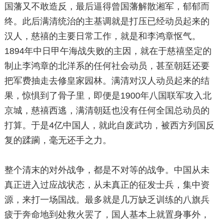
国藩又不敢造反，最后逼得曾国藩解散湘军，郁郁而
终。此后满清统治的主基调就是打压已经动员起来的
汉人，慈禧的主要日常工作，就是和李鸿章怄气。
1894年中日甲午海战失败的主因，就在于慈禧坚定的
制止李鸿章的北洋系的任何社会动员，甚至朝廷还要
把军费抽走去修皇家园林。满清对汉人动员起来的结
果，惊惧到了骨子里，即便是1900年八国联军攻入北
京城，慈禧西逃，满清朝廷也没有任何全国总动员的
打算。于是4亿中国人，就此自废武功，被西方列国反
复的蹂躏，毫无还手之力。
整个清末的对外战争，都是不对等的战争。中国从未
真正进入过应战状态，从未真正的征发士兵，集中资
源，来打一场国战。最多就是几万缺乏训练的八旗兵
疲于奔命地到处救火罢了，国人基本上就置身事外，