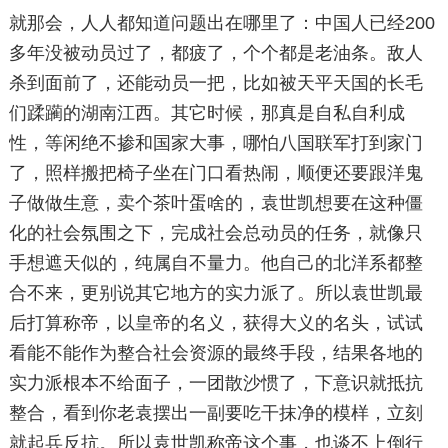
就那会，人人都知道问题出在哪里了：中国人已经200
多年没被动员过了，都疲了，个个都是老油条。敌人
杀到面前了，还能动员一把，比如被天平天国的长毛
们蹂躏的湖南江西。其它时候，那真是自私自利成
性，等闲绝不掺和国家大事，哪怕八国联军打到家门
了，照样搬把椅子坐在门口看热闹，顺便还要跟洋鬼
子做做生意，卖个茶叶蛋啥的，袁世凯想要在这种僵
化的社会氛围之下，完成社会总动员的任务，就像只
手想遮天似的，纯属自不量力。他自己的北洋系都整
合不来，更别说其它地方的实力派了。所以袁世凯最
后打算称帝，以皇帝的名义，获得大义的名头，试试
看能不能作为整合社会资源的最终手段，结果各地的
实力派根本不给面子，一团散沙惯了，下意识就抵抗
整合，看到你老袁摆出一副要吃干抹净的模样，立刻
就起兵反抗。所以袁世凯称帝这个事，也谈不上倒行