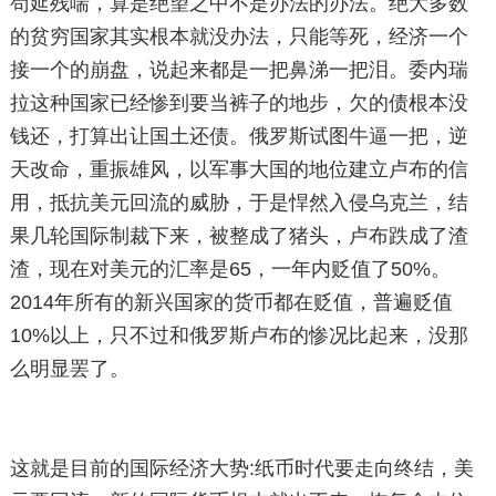
苟延残喘，算是绝望之中不是办法的办法。绝大多数
的贫穷国家其实根本就没办法，只能等死，经济一个
接一个的崩盘，说起来都是一把鼻涕一把泪。委内瑞
拉这种国家已经惨到要当裤子的地步，欠的债根本没
钱还，打算出让国土还债。俄罗斯试图牛逼一把，逆
天改命，重振雄风，以军事大国的地位建立卢布的信
用，抵抗美元回流的威胁，于是悍然入侵乌克兰，结
果几轮国际制裁下来，被整成了猪头，卢布跌成了渣
渣，现在对美元的汇率是65，一年内贬值了50%。
2014年所有的新兴国家的货币都在贬值，普遍贬值
10%以上，只不过和俄罗斯卢布的惨况比起来，没那
么明显罢了。
这就是目前的国际经济大势:纸币时代要走向终结，美