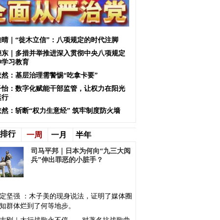
雅晴｜“徙木立信”：八项规定的时代注脚
继东｜多措并举推进深入贯彻中央八项规定
神学习教育
依然：基层治理需警惕“吃拿卡要”
子怡：数字化赋能干部监管，让权力在阳光
运行
依然：斩断“权力生意经” 筑牢制度防火墙
排行
一周
一月
半年
司马平邦｜日本为何向“九三大阅
兵”伸出罪恶的小脏手？
定坚强 ：木子美的现身说法，证明了媒体圈
知群体烂到了何等地步。