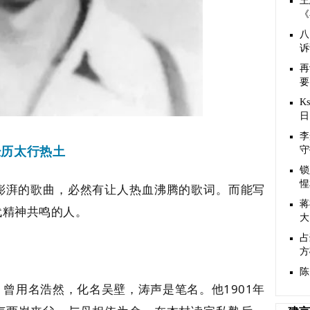
王
《
八
诉
再
要
K
日
李
经历太行热土
守
锁
惺
澎湃的歌曲，必然有让人热血沸腾的歌词。而能写
蒋
代精神共鸣的人。
大
占
方
陈
曾用名浩然，化名吴壁，涛声是笔名。他1901年