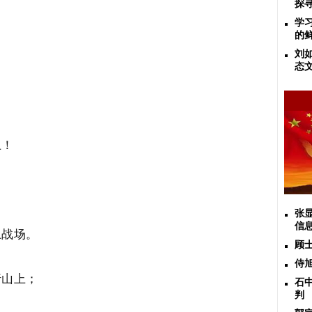
探
学
的
刘
态
！
张
信
战场。
顾
侍
山上；
石
判