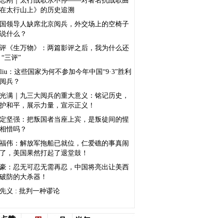
志刚｜太行战歌永不停——对著名抗战歌曲
在太行山上》的历史追溯
国领导人缺席北京阅兵，外交场上的空椅子
说什么？
评《生万物》：两篇影评之后，我为什么还
 “三评”
sliu：这些国家为何不参加今年中国“9·3”胜利
阅兵？
光满｜九三大阅兵的重大意义：铭记历史，
护和平，展示力量，宣示正义！
定坚强：把叛国者当座上宾，是叛徒间的惺
相惜吗？
福伟：解放军拖船已就位，仁爱礁的事真闹
了，美国果然打起了退堂鼓！
豪：忍无可忍无需再忍，中国将亮出让美西
破防的大杀器！
先义 : 批判一种谬论