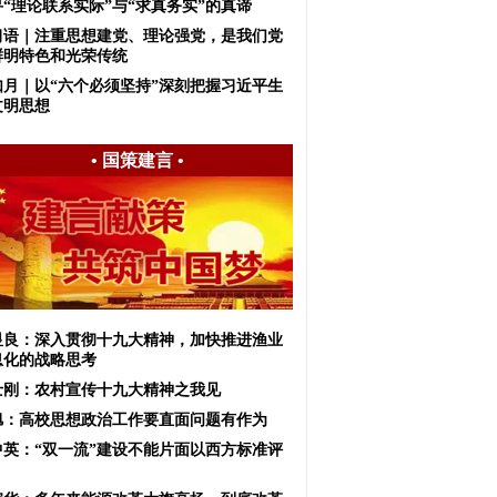
寻“理论联系实际”与“求真务实”的真谛
习语｜注重思想建党、理论强党，是我们党
鲜明特色和光荣传统
如月｜以“六个必须坚持”深刻把握习近平生
文明思想
•
国策建言
•
显良：深入贯彻十九大精神，加快推进渔业
息化的战略思考
士刚：农村宣传十九大精神之我见
旭：高校思想政治工作要直面问题有作为
中英：“双一流”建设不能片面以西方标准评