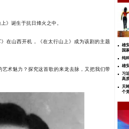
山上》诞生于抗日烽火之中。
路军》在山西开机，《在太行山上》成为该剧的主题
雄
国
纯
雄
的艺术魅力？探究这首歌的来龙去脉，又把我们带
习
高
天
个