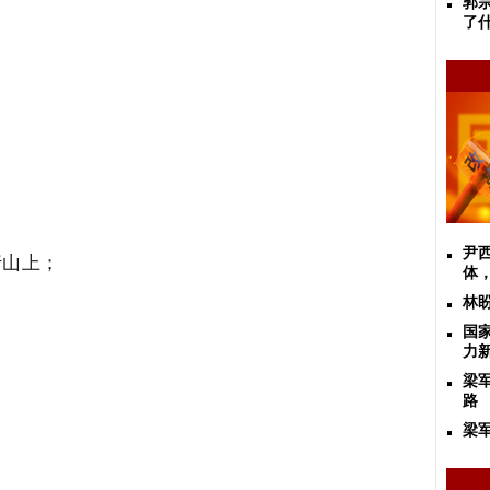
郭
了
尹
山上；
体
林
国
力
梁
路
梁