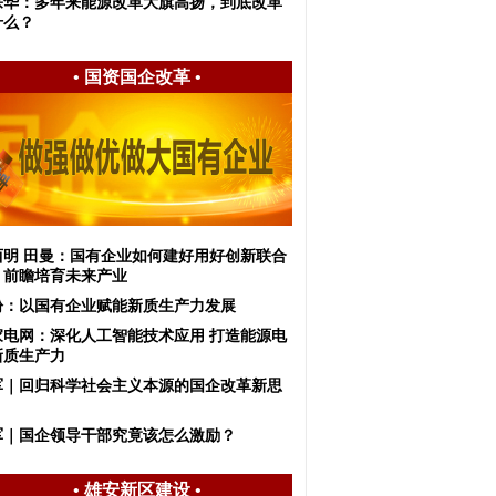
宗华：多年来能源改革大旗高扬，到底改革
什么？
•
国资国企改革
•
西明 田曼：国有企业如何建好用好创新联合
，前瞻培育未来产业
盼：以国有企业赋能新质生产力发展
家电网：深化人工智能技术应用 打造能源电
新质生产力
军｜回归科学社会主义本源的国企改革新思
军｜国企领导干部究竟该怎么激励？
•
雄安新区建设
•