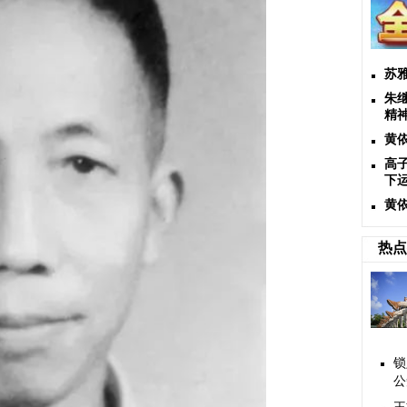
苏
朱
精
黄
高
下
黄
热点
锁
公