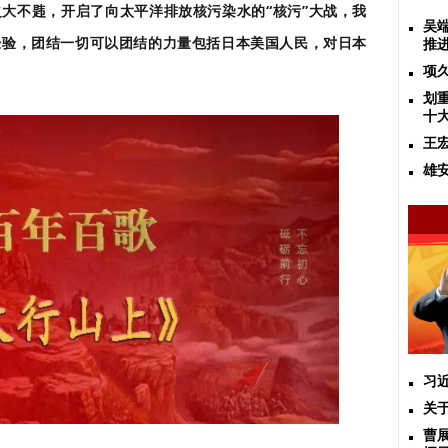
大不韪，开启了向太平洋排放核污染水的“核污”大战，我
吴
经验，团结一切可以团结的力量包括日本美国人民，对日本
推
项
划
十
王
雄
习
关
曹