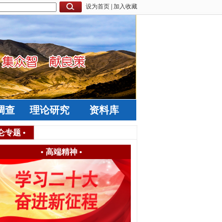
设为首页
|
加入收藏
调查
理论研究
资料库
仑专题
•
•
高端精神
•