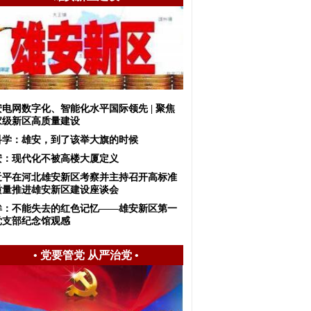
安电网数字化、智能化水平国际领先 | 聚焦
家级新区高质量建设
科学：雄安，到了该举大旗的时候
安：现代化不被高楼大厦定义
近平在河北雄安新区考察并主持召开高标准
质量推进雄安新区建设座谈会
眸：不能失去的红色记忆——雄安新区第一
党支部纪念馆观感
•
党要管党 从严治党
•