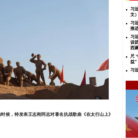
习
文
习
推
习
设
西
尺 
益”
习
的时候，特发表王志刚同志对著名抗战歌曲《在太行山上》