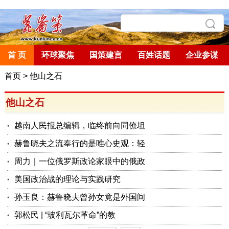
首 页
环球聚焦
国策建言
百姓话题
企业参谋
首页
>
他山之石
他山之石
越南人民报总编辑，临终前向同僚坦
赫鲁晓夫之流奉行的是唯心史观：轻
周力｜一位俄罗斯政论家眼中的俄政
美国政治战的理论与实践研究
孙玉良：赫鲁晓夫曾孙女竟是外国间
郭松民 | “玻利瓦尔革命”的教