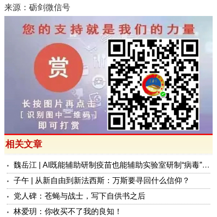
来源：砺剑微信号
相关文章
魏岳江 | AI既能辅助研制疫苗也能辅助实验室研制“病毒”：正悄然推动一场生物技术革命吗？
子午 | 从新自由到新法西斯：万斯要寻回什么信仰？
党人碑：苍蝇与战士，写下自供书之后
林爱玥：你收买不了我的良知！