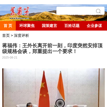
首 页
环球聚焦
国策建言
百姓话题
企业参谋
首页
>
深度评析
蒋福伟：王外长离开前一刻，印度突然安排顶
级规格会谈，郑重提出一个要求！
2025-08-21