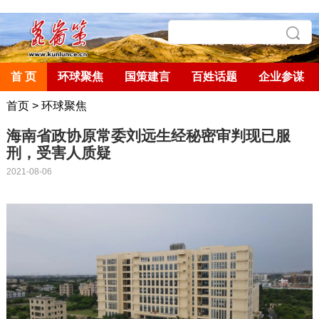
首 页
环球聚焦
国策建言
百姓话题
企业参谋
首页
>
环球聚焦
海南省政协原常委刘远生经秘密审判现已服
刑，受害人质疑
2021-08-06