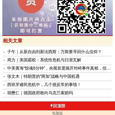
相关文章
子午｜从新自由到新法西斯：万斯要寻回什么信仰？
周力｜美国霸权：系统性危机与日渐瓦解
中美黄海“惊魂6分钟”，央视首度揭开对峙事件真相，信号极不一般！
张文木｜特朗普的“两加”战略与中国机遇
西班牙难民危机中，几个很反常的事情！
胡懋仁｜德国政府敢向乌克兰索赔吗
回顶部
电脑版