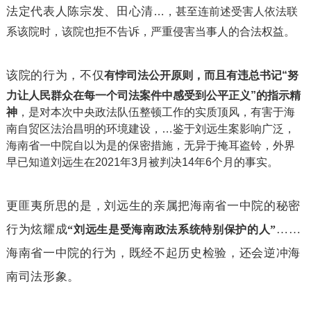
法定代表人陈宗发、田心清
…，甚至连前述受害人依法联
系该院时，该院也拒不告诉，严重侵害当事人的合法权益。
该院的行为，不仅
有悖司法公开原则，而且有违总书记
“
努
力让人民群众在每一个司法案件中感受到公平正义
”的指示精
神
，是对本次中央政法队伍整顿工作的实质顶风，有害于海
南自贸区法治昌明的环境建设，
…
鉴于刘远生案影响广泛，
海南省一中院自以为是的保密措施，无异于掩耳盗铃，外界
早已知道刘远生在
2021年
3
月被判决
14年
6
个月的事实。
更匪夷所思的是，刘远生的亲属把海南省一中院的秘密
行为炫耀成
……
“刘远生是受海南政法系统特别保护的人”
海南省一中院的行为，既经不起历史检验，还会逆冲海
南司法形象。