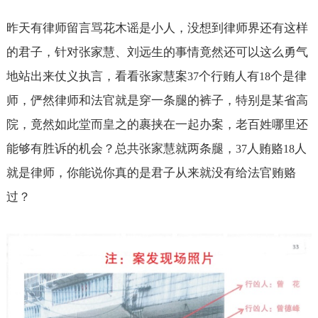
昨天有律师留言骂花木谣是小人，没想到律师界还有这样
的君子，针对张家慧、刘远生的事情竟然还可以这么勇气
地站出来仗义执言，看看张家慧案
个行贿人有
个是律
37
18
师，俨然律师和法官就是穿一条腿的裤子，特别是某省高
院，竟然如此堂而皇之的裹挟在一起办案，老百姓哪里还
能够有胜诉的机会？总共张家慧就两条腿，
人贿赂
人
37
18
就是律师，你能说你真的是君子从来就没有给法官贿赂
过？