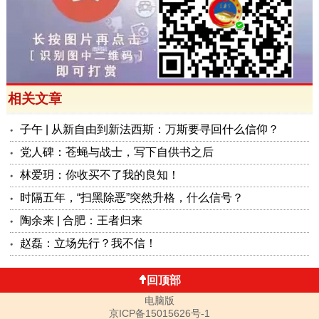
相关文章
子午 | 从新自由到新法西斯：万斯要寻回什么信仰？
党人碑：苍蝇与战士，写下自供书之后
林爱玥：你收买不了我的良知！
时隔五年，“扫黑除恶”突然升格，什么信号？
陶余来 | 合肥：王者归来
赵磊：立场先行？我不信！
回顶部
电脑版
京ICP备15015626号-1