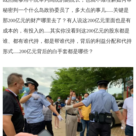
秘密判一个什么岛政协委员了，多大点的事儿
关键是
......
那
亿元的财产哪里去了？有人说这
亿元里面也是有
200
200
成本的，有投入的
其实你没看到这
亿元的股东都是
.....
200
谁、都有谁代持，都是帮谁代持，背后的利益分配和代持
形式
亿元背后的白手套都是哪些？
.....200