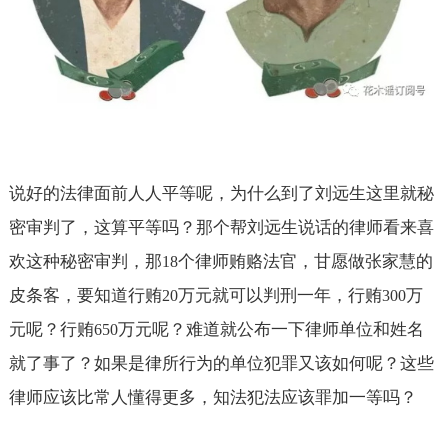
说好的法律面前人人平等呢，为什么到了刘远生这里就秘
密审判了，这算平等吗？那个帮刘远生说话的律师看来喜
欢这种秘密审判，那
个律师贿赂法官，甘愿做张家慧的
18
皮条客，要知道行贿
万元就可以判刑一年，行贿
万
20
300
元呢？行贿
万元呢？难道就公布一下律师单位和姓名
650
就了事了？如果是律所行为的单位犯罪又该如何呢？这些
律师应该比常人懂得更多，知法犯法应该罪加一等吗？