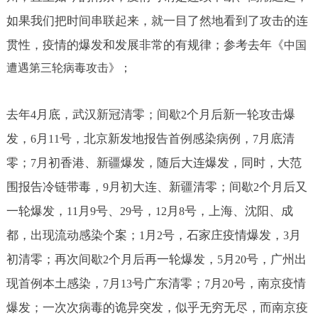
如果我们把时间串联起来，就一目了然地看到了攻击的连
贯性，疫情的爆发和发展非常的有规律；参考去年《
中国
遭遇第三轮病毒攻
击
》；
去年
月底，武汉新冠清零；间歇
个月后新一轮攻击爆
4
2
发，
月
号，北京新发地报告首例感染病例，
月底清
6
11
7
零；
月初香港、新疆爆发，随后大连爆发，同时，大范
7
围报告冷链带毒，
月初大连、新疆清零；间歇
个月后又
9
2
一轮爆发，
月
号、
号，
月
号，上海、沈阳、成
11
9
29
12
8
都，出现流动感染个案；
月
号，石家庄疫情爆发，
月
1
2
3
初清零；再次间歇
个月后再一轮爆发，
月
号，广州出
2
5
20
现首例本土感染，
月
号广东清零；
月
号，南京疫情
7
13
7
20
爆发；一次次病毒的诡异突发，似乎无穷无尽，而南京疫