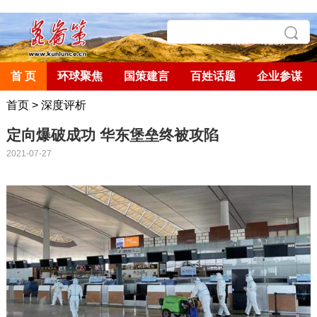
首 页
环球聚焦
国策建言
百姓话题
企业参谋
首页
>
深度评析
定向爆破成功 华东堡垒终被攻陷
2021-07-27