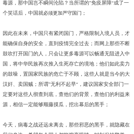
毒源，那中国岂不瞬间沦陷？当所谓的
免疫屏障
成了一
”
“
个笑话后，中国就
必
须
更加
严守国门；
因此在未来，中国只有紧闭国门，严格限制入境人员，才
能确保自身的安全，直到疫情完全过去；而网上那些不断
鼓吹打开国门的人，只会让更多毒源可以畅通无阻进入中
国，将中华民族再次推入生死存亡的境地；他们如此卖力
的鼓噪，置国家民族的危亡于不顾，这些人就是当今的大
汉奸、卖国贼；所谓
无利不起早
，建议国家安全部门一
”
“
定要对这些人彻查到底，查他们的背景，查他们的利益来
源，相信一定能够顺藤摸瓜，挖出幕后的黑手；
今天，病毒之战还远未离去，那些邪恶的黑手，就隐藏在