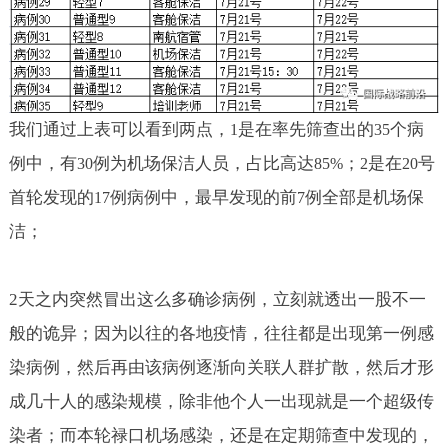
我们通过上表可以看到两点，
是在率先筛查出的
个病
1
35
例中，有
例为机场保洁人员，占比高达
；
是在
号
30
85%
2
20
首轮发现的
例病例中，最早发现的前
例全部是机场保
17
7
洁；
2
天之内突然冒出这么多确诊病例，立刻就透出一股不一
般的诡异；因为以往的各地疫情，往往都是出现第一例感
染病例，然后再由该病例逐渐向关联人群扩散，然后才形
成几十人的感染规模，除非他个人一出现就是一个超级传
染者；而本轮禄口机场感染，还是在定期筛查中发现的，