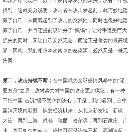
武汉开始到现在，数十个疫情爆发点的源头，没有一个被
找到；这就充分说明，攻击者在攻击发起前，就巧妙地隐
藏了自己，从而既起到了攻击的突然性，同时也很好地隐
藏了自己，并且还提前设计好了
黑锅
；让对手遭受巨大
“
”
损失的同时，又让自己安然无恙，而这正是偷袭的最高境
界；因此，我们相信本次南京的感染源，必然又是一桩无
头案；
第二，攻击持续不断；
在中国成为全球疫情风暴中的
诺
“
亚方舟
之后，敌对势力对中国的攻击更加疯狂，有一种
”
不把中国
击沉
誓不罢休的决心；于是，我们看到，自中
“
”
国消灭境内新冠，恢复经济以来；从北京新发地、新疆、
大连，再到上海、成都、瑞丽、哈尔滨，再到石家庄、广
州，直至如今的南京，疫情可谓是连续不断、高潮迭起；