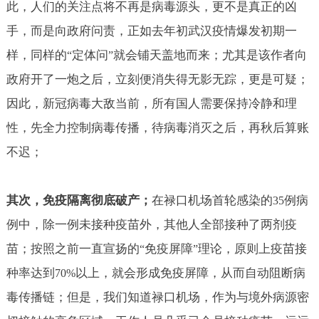
此，人们的关注点将不再是病毒源头，更不是真正的凶
手，而是向政府问责，正如去年初武汉疫情爆发初期一
样，同样的
定体问
就会铺天盖地而来；尤其是该作者向
“
”
政府开了一炮之后，立刻便消失得无影无踪，更是可疑；
因此，新冠病毒大敌当前，所有国人需要保持冷静和理
性，先全力控制病毒传播，待病毒消灭之后，再秋后算账
不迟；
其次，免疫隔离彻底破产；
在禄口机场首轮感染的
例病
35
例中，除一例未接种疫苗外，其他人全部接种了两剂疫
苗；按照之前一直宣扬的
免疫屏障
理论，原则上疫苗接
“
”
种率达到
以上，就会形成免疫屏障，从而自动阻断病
70%
毒传播链；但是，我们知道禄口机场，作为与境外病源密