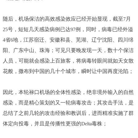
随后，机场保洁的高效感染效应已经开始显现，截至
月
7
号，短短几天感染病例已达
例，同时，病毒已经外溢
25
97
省
地，江苏宿迁、安徽和县、芜湖、辽宁沈阳、四川绵
4
6
阳、广东中山、珠海；可见只要晚发现一天，数十个保洁
人员，可能就会感染上百旅客，将病毒转眼间就如天女散
花般，撒布到中国的几十个城市，瞬时让中国再度沦陷；
因此，本轮禄口机场的全体性感染，绝非境外输入的自然
感染，而是精心策划的又一轮病毒攻击；其攻击手法，是
总结了之前几轮的攻击经验和教训后，进而精准实施了群
体定向投毒，并且是传播性更强的
毒株；
Delta