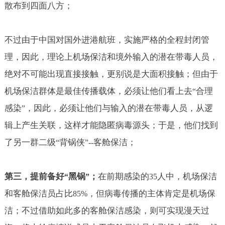
散布到四面八方；
不过由于中国对国外进港航班，实施严格的全程封闭管
理，因此，理论上机场保洁和境外输入的潜在带毒人员，
绝对不可能出现直接接触，更别说是大面积接触；但由于
机场保洁群体是最佳传播载体，必须让他们看上去
合理
“
感染
，因此，必须让他们与输入的潜在带毒人员，从逻
”
辑上产生关联，这样才能隐匿病毒源头；于是，他们找到
了另一群二级
背锅侠
客舱保洁；
“
”--
第三，提前备好
黑锅
；
在前期感染的
人中，机场保洁
“
”
35
和客舱保洁员占比
，但病毒传播的主体肯定是机场保
85%
洁；不过借助如此多的客舱保洁感染，则可实现漫天过