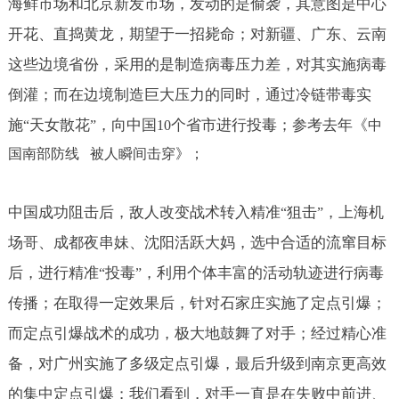
海鲜市场和北京新发市场，发动的是偷袭，其意图是中心
开花、直捣黄龙，期望于一招毙命；对新疆、广东、云南
这些边境省份，采用的是制造病毒压力差，对其实施病毒
倒灌；而在边境制造巨大压力的同时，通过冷链带毒实
施
天女散花
，向中国
个省市进行投毒；参考去年《
“
”
10
中
国南部防线
被人瞬间击
穿
》；
中国成功阻击后，敌人改变战术转入精准
狙击
，上海机
“
”
场哥、成都夜串妹、沈阳活跃大妈，选中合适的流窜目标
后，进行精准
投毒
，利用个体丰富的活动轨迹进行病毒
“
”
传播；在取得一定效果后，针对石家庄实施了定点引爆；
而定点引爆战术的成功，极大地鼓舞了对手；经过精心准
备，对广州实施了多级定点引爆，最后升级到南京更高效
的集中定点引爆；我们看到，对手一直是在失败中前进、