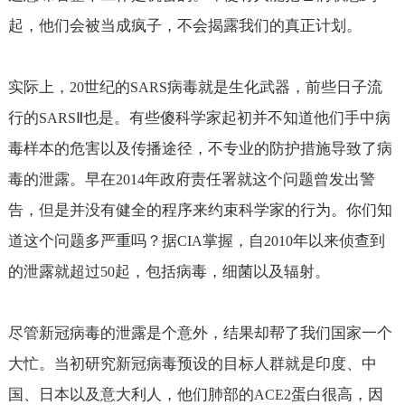
起，他们会被当成疯子，不会揭露我们的真正计划。
实际上，
世纪的
病毒就是生化武器，前些日子流
20
SARS
行的
Ⅱ
也是。有些傻科学家起初并不知道他们手中病
SARS
毒样本的危害以及传播途径，不专业的防护措施导致了病
毒的泄露。早在
年政府责任署就这个问题曾发出警
2014
告，但是并没有健全的程序来约束科学家的行为。你们知
道这个问题多严重吗？据
掌握，自
年以来侦查到
CIA
2010
的泄露就超过
起，包括病毒，细菌以及辐射。
50
尽管新冠病毒的泄露是个意外，结果却帮了我们国家一个
大忙。当初研究新冠病毒预设的目标人群就是印度、中
国、日本以及意大利人，他们肺部的
蛋白很高，因
ACE2