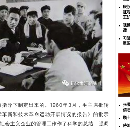
庆
征
王
视
话
习
重
指导下制定出来的。1960年3月，毛主席批转
张
信
术革新和技术革命运动开展情况的报告》的批示
顾
社会主义企业的管理工作作了科学的总结，强调
侍