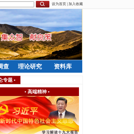
设为首页
|
加入收藏
调查
理论研究
资料库
仑专题
•
•
高端精神
•