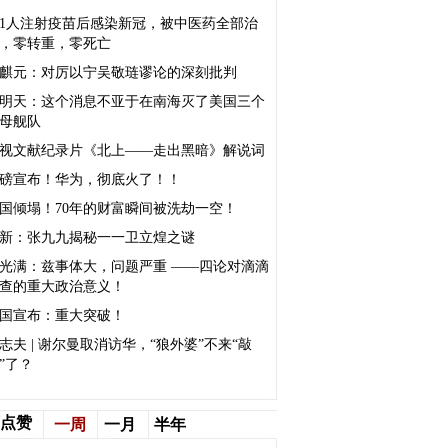
21人注射疫苗后感染新冠，被中医药全部治
，零转重，零死亡
麒元：对厉以宁吴敬琏谬论的深刻批判
明天：这个消息不亚于在南海灭了美国三个
母舰队
视文献纪录片《北上——走出黑暗》解说词
磅宣布！华为，彻底火了！！
国倾塌！70年的财富瞬间被洗劫一空！
新：张九九揭秘一一卫立煌之谜
光满：兹事体大，问题严重 ——四论对滴滴
查的重大政治意义！
国宣布：重大突破！
志夫 | 谢尔曼取消访华，“狼外婆”不来“敲
”了？
点赞
一周
一月
半年