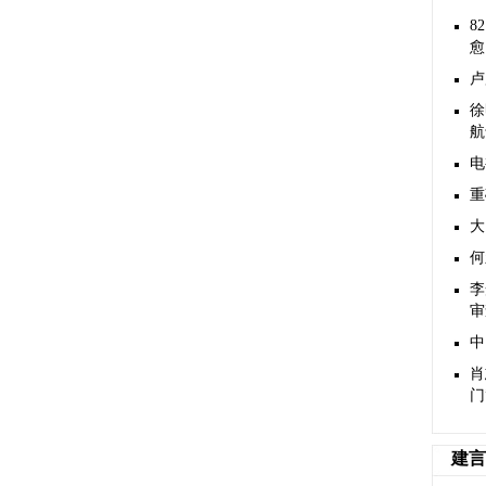
8
愈
卢
徐
航
电
重
大
何
李
审
中
肖
门
建言