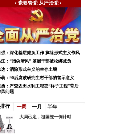
•
党要管党 从严治党
•
自强：深化基层减负工作 摈除形式主义作风
岳江：“指尖清风” 基层干部被松绑减负
忠达：消除形式主义的生存土壤
乐萌：90后腐败研究生村干部的警示意义
志勇：严查农田水利工程变“样子工程”背后
作风问题
排行
一周
一月
半年
大局己定，祖国统一倒计时…