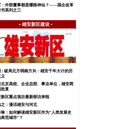
军：外部董事都是哪路神仙？——国企改革
断书系列之三
•
雄安新区建设
•
明 | 破局北方弱南方兴：雄安千年大计的历
意义
接北京高校、企业总部、事业单位，雄安两
划批复
安新区重点项目最新探访来啦
旭之：漫话雄安与河北
琳琳：如何解读雄安新区作为“人类发展史
的典范城市”？