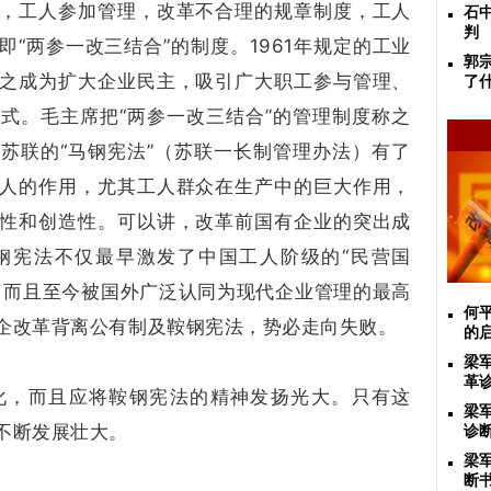
，工人参加管理，改革不合理的规章制度，工人
石
判
“两参一改三结合”的制度。1961年规定的工业
郭
之成为扩大企业民主，吸引广大职工参与管理、
了
式。毛主席把“两参一改三结合”的管理制度称之
苏联的“马钢宪法”（苏联一长制管理办法）有了
人的作用，尤其工人群众在生产中的巨大作用，
性和创造性。可以讲，改革前国有企业的突出成
钢宪法不仅最早激发了中国工人阶级的“民营国
，而且至今被国外广泛认同为现代企业管理的最高
​
企改革背离公有制及鞍钢宪法，势必走向失败。
的
梁
革
化，而且应将鞍钢宪法的精神发扬光大。只有这
梁
不断发展壮大。
诊
梁
断