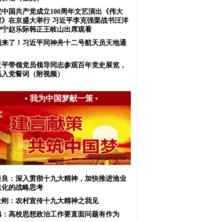
祝中国共产党成立100周年文艺演出《伟大
程》在京盛大举行 习近平李克强栗战书汪洋
沪宁赵乐际韩正王岐山出席观看
频来了！习近平同神舟十二号航天员天地通
近平带领党员领导同志参观百年党史展览，
温入党誓词（附视频）
•
我为中国梦献一策
•
显良：深入贯彻十九大精神，加快推进渔业
息化的战略思考
士刚：农村宣传十九大精神之我见
旭：高校思想政治工作要直面问题有作为