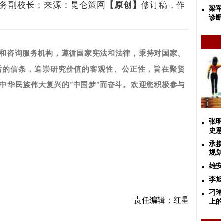
务副校长；来源：昆仑策网
【原创】
修订稿，作
梁
诊
和咨询服务机构，遵循国家宪法和法律，秉持对国家、
话的信条，追崇研究价值的客观性、公正性，旨在聚贤
中华民族伟大复兴的“中国梦”而奋斗。
欢迎您积极参与
张
史
承
规
雄
李
刁
责任编辑：红星
上