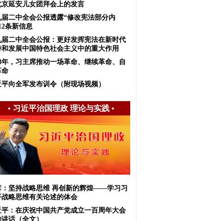
北京延安儿女团拜会上的发言
九届二中全会公报透露“修改宪法部分内
12条新信息
九届二中全会公报：更好发挥宪法在新时代
持和发展中国特色社会主义中的重大作用
018年，习主席推动一场革命、继续革命、自
革命
近平向全军发布训令（附现场视频）
•
习近平治国理政 理论与实践
•
彦：坚持战略思维 再创新的辉煌——学习习
平战略思维有关论述的体会
近平：在庆祝中国共产党成立一百周年大会
的讲话（全文）