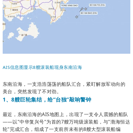
AIS信息图显示8艘滚装船现身东南沿海
东南沿海，一支浩浩荡荡的船队汇合，紧盯解放军动向的
美台，突然发现了不对劲。
1、8艘巨轮集结，给“台独”敲响警钟
最近，东南沿海的AIS地图上，出现了一支令人震撼的船队
——
以"中华复兴号"为首的7艘万吨级滚装船，与"渤海恒达
轮"完成汇合，组成了一支前所未有的8艘大型滚装船编