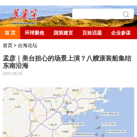
首 页
环球聚焦
国策建言
百姓话题
企业参谋
首页
>
台海论坛
孟彦｜美台担心的场景上演？八艘滚装船集结
东南沿海
2025-08-25