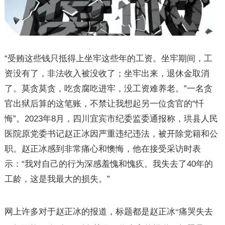
“受贿这些钱只抵得上坐牢这些年的工资。坐牢期间，工
资没有了，非法收入被没收了；坐牢出来，退休金取消
了。莫贪莫贪，吃贪腐吃进牢，没工资难养老。
”
一名贪
官出狱后算的这笔账，不禁让我想起另一位贪官的
“
忏
悔
”
。
2023
年
8
月，四川宜宾市纪委监委通报称，珙县人民
医院原党委书记赵正冰因严重违纪违法，被开除党籍和公
职。赵正冰感到非常痛心和懊悔，他在接受采访时表
示：
“
我对自己的行为深感羞愧和愧疚。我失去了
40
年的
工龄，这是我最大的损失。
”
网上许多对于赵正冰的报道，标题都是赵正冰
痛哭失去
“