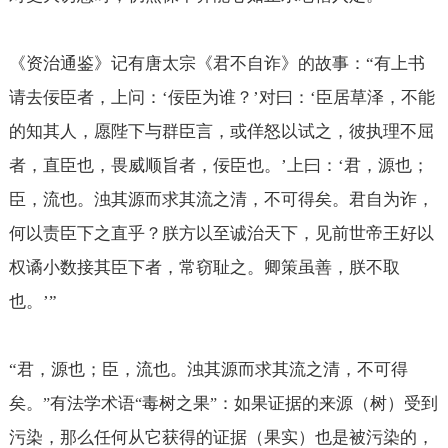
《资治通鉴》记有唐太宗《君不自诈》的故事：“有上书
请去佞臣者，上问：‘佞臣为谁？’对曰：‘臣居草泽，不能
的知其人，愿陛下与群臣言，或佯怒以试之，彼执理不屈
者，直臣也，畏威顺旨者，佞臣也。’上曰：‘君，源也；
臣，流也。浊其源而求其流之清，不可得矣。君自为诈，
何以责臣下之直乎？朕方以至诚治天下，见前世帝王好以
权谲小数接其臣下者，常窃耻之。卿策虽善，朕不取
也。’”
“
君，源也；臣，流也。浊其源而求其流之清，不可得
矣。
有法学术语
毒树之果
：如果证据的来源（树）受到
”
“
”
污染，那么任何从它获得的证据（果实）也是被污染的，