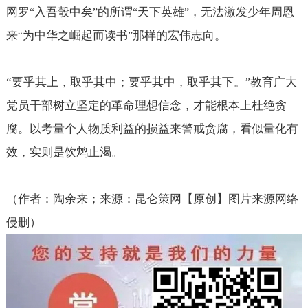
网罗
入吾彀中矣
的所谓
天下英雄
，无法激发少年周恩
“
”
“
”
来
为中华之崛起而读书
那样的宏伟志向。
“
”
“
要乎其上，取乎其中；要乎其中，取乎其下。
教育广大
”
党员干部树立坚定的革命理想信念，才能根本上杜绝贪
腐。以考量个人物质利益的损益来警戒贪腐，看似量化有
效，实则是饮鸩止渴。
（作者：陶余来；来源：昆仑策网【原创】图片来源网络
侵删）