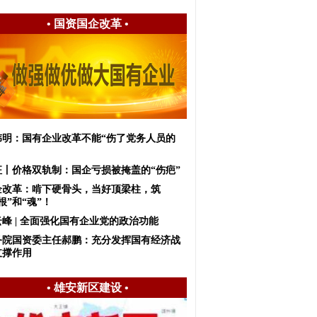
•
国资国企改革
•
伟明：国有企业改革不能“伤了党务人员的
征丨价格双轨制：国企亏损被掩盖的“伤疤”
企改革：啃下硬骨头，当好顶梁柱，筑
根”和“魂”！
峰 | 全面强化国有企业党的政治功能
务院国资委主任郝鹏：充分发挥国有经济战
支撑作用
•
雄安新区建设
•