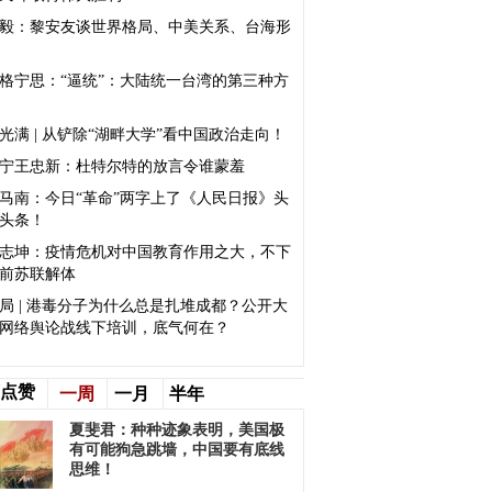
毅：黎安友谈世界格局、中美关系、台海形
格宁思：“逼统”：大陆统一台湾的第三种方
李光满 | 从铲除“湖畔大学”看中国政治走向！
宁王忠新：杜特尔特的放言令谁蒙羞
马南：今日“革命”两字上了《人民日报》头
头条！
志坤：疫情危机对中国教育作用之大，不下
前苏联解体
局 | 港毒分子为什么总是扎堆成都？公开大
网络舆论战线下培训，底气何在？
点赞
一周
一月
半年
夏斐君：种种迹象表明，美国极
有可能狗急跳墙，中国要有底线
思维！