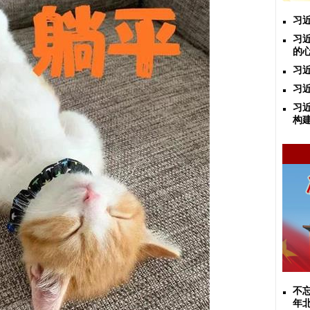
习
习
的
习
习
习
构
不忘
年