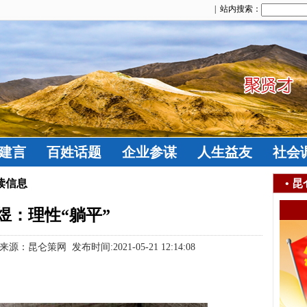
| 站内搜索：
建言
百姓话题
企业参谋
人生益友
社会
读信息
•
昆
煜：理性“躺平”
：昆仑策网 发布时间:2021-05-21 12:14:08