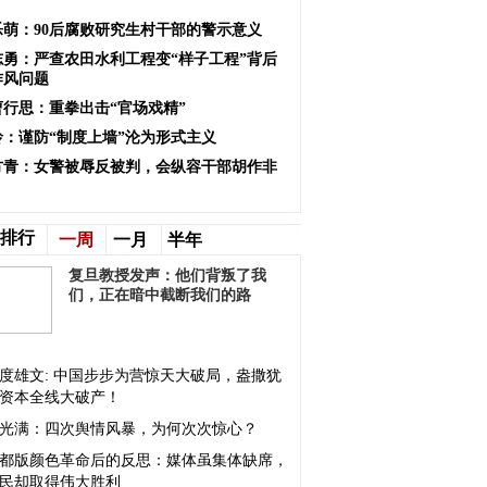
乐萌：90后腐败研究生村干部的警示意义
志勇：严查农田水利工程变“样子工程”背后
作风问题
曹行思：重拳出击“官场戏精”
玲：谨防“制度上墙”沦为形式主义
方青：女警被辱反被判，会纵容干部胡作非
排行
一周
一月
半年
复旦教授发声：他们背叛了我
们，正在暗中截断我们的路
度雄文: 中国步步为营惊天大破局，盎撒犹
资本全线大破产！
光满：四次舆情风暴，为何次次惊心？
都版颜色革命后的反思：媒体虽集体缺席，
民却取得伟大胜利