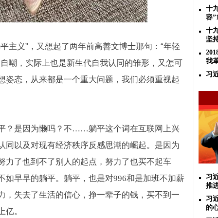
十
容”
十
坚
平主义”，又想起了两年前高善文博士那句：“年轻
2
我
的自嘲，实际上也是新生代自我认同的雏形，又怎可
习
想姿态，从来都是一个重大问题，我们必须重视起
平？是因为懒吗？不……躺平这个词在互联网上兴
认同以及对现有经济秩序反感思潮的崛起。是因为
努力了也到不了别人的起点，努力了也买不起车
习
不如早早的躺平。躺平，也是对
996
和是加班不加薪
推
力，失去了生活的信心，挣一辈子的钱，买不到一
习
的
上亿。