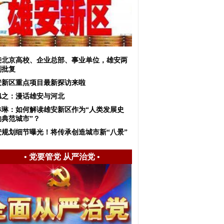
接北京高校、企业总部、事业单位，雄安两
划批复
安新区重点项目最新探访来啦
旭之：漫话雄安与河北
琳琳：如何解读雄安新区作为“人类发展史
的典范城市”？
安规划细节曝光！将传承创造城市新“八景”
•
党要管党 从严治党
•