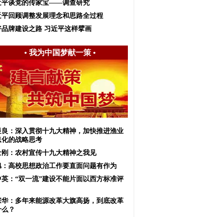
近平谈党的传家宝——调查研究
近平回顾调整发展理念和思路全过程
好品牌建设之路 习近平这样擘画
•
我为中国梦献一策
•
显良：深入贯彻十九大精神，加快推进渔业
息化的战略思考
士刚：农村宣传十九大精神之我见
旭：高校思想政治工作要直面问题有作为
中英：“双一流”建设不能片面以西方标准评
宗华：多年来能源改革大旗高扬，到底改革
什么？