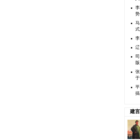
李
势
马
式
​
辽
司
版
张
于
平
搞
建言