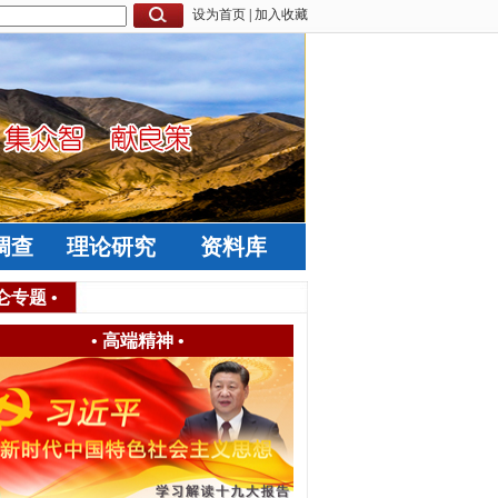
设为首页
|
加入收藏
调查
理论研究
资料库
仑专题
•
•
高端精神
•