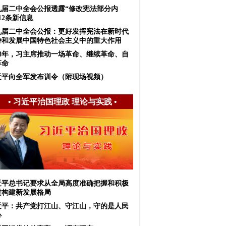
九届二中全会公报透露“修改宪法部分内
12条新信息
九届二中全会公报：更好发挥宪法在新时代
持和发展中国特色社会主义中的重大作用
018年，习主席推动一场革命、继续革命、自
革命
近平向全军发布训令（附现场视频）
•
习近平治国理政 理论与实践
•
近平总书记要求从全局高度准确把握和积极
进构建新发展格局
近平：共产党打江山、守江山，守的是人民
心