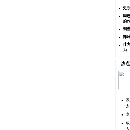
史
周
的
刘
郭
叶
为
热点
深
太
李
成
人