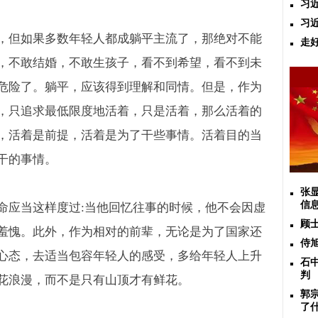
习
习
，但如果多数年轻人都成躺平主流了，那绝对不能
走
，不敢结婚，不敢生孩子，看不到希望，看不到未
危险了。躺平，应该得到理解和同情。但是，作为
，只追求最低限度地活着，只是活着，那么活着的
，活着是前提，活着是为了干些事情。活着目的当
干的事情。
张
信
命应当这样度过
:
当他回忆往事的时候，他不会因虚
顾
羞愧。此外，作为相对的前辈，无论是为了国家还
侍
心态，去适当包容年轻人的感受，多给年轻人上升
石
判
花浪漫，而不是只有山顶才有鲜花。
郭
了