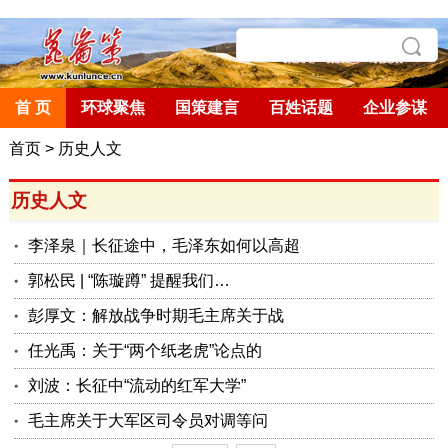
首 页
环球聚焦
国策建言
百姓话题
企业参谋
首页
>
历史人文
历史人文
李泽泉｜长征途中，毛泽东如何以高超
郭松民 | “陈璇蹲” 提醒我们…
彭厚文：解放战争时期毛主席关于战
任光禹：关于“两个纸老虎”论点的
刘波：长征中“流动的红军大学”
毛主席关于大军区司令员对调等问