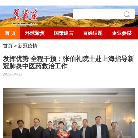
首 页
环球聚焦
国策建言
百姓话题
企业参谋
首页
>
新冠疫情
发挥优势 全程干预：张伯礼院士赴上海指导新
冠肺炎中医药救治工作
2022-04-22