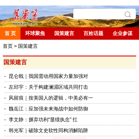
首 页
环球聚焦
国策建言
百姓话题
企业参谋
首页
>
国策建言
国策建言
昆仑戟｜我国需动用国家力量加强对
左邱宇：关于构建澜湄区域共同打击
风留痕｜按美国人的逻辑，中美必有一
魏岳江：应加强未来海战中如何防御
李文静：摒弃功利“显绩执念” 扛
韩光军｜破除文史软性同构消解陷阱