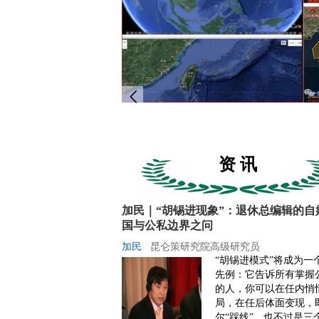
东之所以运用这种原
活性相结合的党内斗
“就是要把犯错误的同
来，特别是在困难的
念伟大领袖毛泽东主席诞辰132
资 讯
加民｜“胡锡进现象”：退休总编辑的自
国与公私边界之问
加民
昆仑策研究院高级研究员
“胡锡进模式”将成为一
先例：它告诉所有掌握
的人，你可以在任内悄
局，在任后体面变现，
尔“踩线”，也不过是三