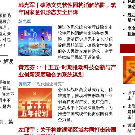
风
韩光军｜破除文史软性同构消解陷阱，筑
国
牢国家意识形态安全屏障
魏
领䄂毛
艇“
是联合
韩光军
通过体系化综合治理破除文史
法理，
李
软性同构消解带来的各类风
坚定决
担当
险，肃清历史虚无主义长期积
，对包
淀的思想流毒，确保文学始终
好！
服务人民群众精神需求，史学
——
持续映照民族正道沧桑。
》解读
黄燕芬：“十五五”时期推动科技创新与产
业创新深度融合的系统谋划
即价值
黄燕芬
“现代国企研究”
的系统
必须从战略高度系统谋划、精
张
：资本不
准施策，推动科技创新与产业
虫”
通中不
创新在更深层次、更广范围、
出
，是内
更高水平上实现深度融合，为
是
推进中国式现代化贡献国资央
案
企力量。
到，第
紫
左邱宇：关于构建澜湄区域共同打击跨国
场