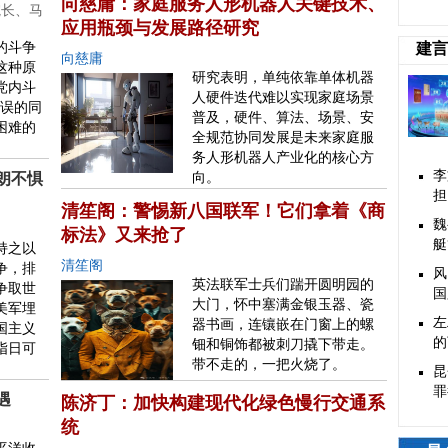
向慈庸：家庭服务人形机器人关键技术、
院长、马
应用瓶颈与发展路径研究
的斗争
建言
向慈庸
这种原
研究表明，单纯依靠单体机器
党内斗
人硬件迭代难以实现家庭场景
错误的同
普及，硬件、算法、场景、安
困难的
全规范协同发展是未来家庭服
务人形机器人产业化的核心方
李
朗不惧
向。
担
清笙阁：警惕新八国联军！它们拿着《商
魏
标法》又来抢了
艇
持之以
清笙阁
争，排
风
英法联军士兵们踹开圆明园的
争取世
国
大门，怀中塞满金银玉器、瓷
美军埋
左
器书画，连镶嵌在门窗上的螺
国主义
的
钿和铜饰都被刺刀撬下带走。
指日可
带不走的，一把火烧了。
昆
罪
遇
陈济丁：加快构建现代化绿色慢行交通系
统