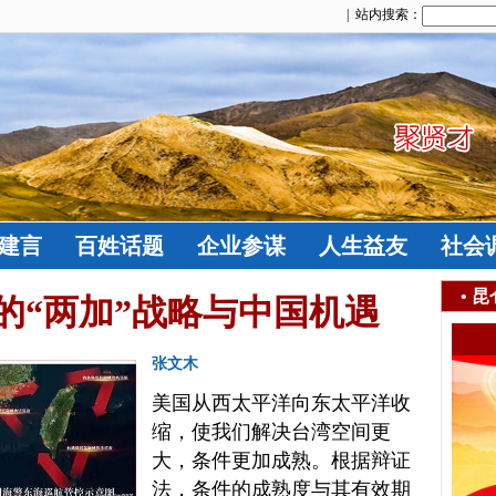
| 站内搜索：
建言
百姓话题
企业参谋
人生益友
社会
•
昆
的“两加”战略与中国机遇
张文木
美国从西太平洋向东太平洋收
缩，使我们解决台湾空间更
大，条件更加成熟。根据辩证
法，条件的成熟度与其有效期