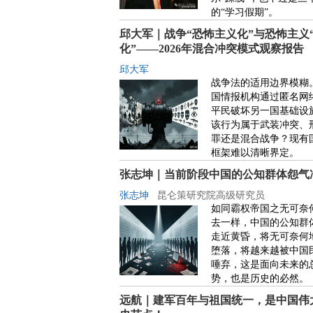
的“学习假期”。
邱大军｜战争“恐怖主义化”与恐怖主义
化”——2026年混合冲突模式观察报告
邱大军
战争法的适用边界模糊
国情报机构通过匿名网
平民破坏另一国基础设
该行为属于武装冲突、
罪还是混合战争？现有
框架难以清晰界定。
张志坤｜当前阶段中国的公知群体怨气
张志坤
昆仑策研究院高级研究员
如同霸权帝国之无可奈
去一样，中国的公知群
走近黄昏，将无可奈何
堕落，将越来越被中国
唾弃，这是面向未来的
势，也是历史的必然。
远航｜建军百年与祖国统一，是中国伟