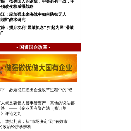
留痕｜按美国人的逻辑，中美必有一战，中
必须改变核威慑战略
岳江：应加强未来海战中如何防御无人
狼群”战术研究
文静：摒弃功利“显绩执念” 扛起为民“潜绩
”
•
国资国企改革
•
黎平｜必须彻底挖出企业改革过程中的“蝗
资人就是要管人管事管资产，其他的说法都
扯淡！——《企业国有资产法（修订草
）》评论之九
虬｜致批判者：从“市场决定”到“有效市
”的政治经济学辨析