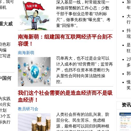
你，我可
加
深入基层一线，时常能发现一
握机
年
种值得警醒的工作心态：少数
干部干事创业总带着“功利标
大
尺”，做事先权衡“曝光度”、考
行
重大威
量“回报率”。
抖
南海新萌：组建国有互联网经济平台刻不
现
容缓！
剧色彩
是
构编
狂
南海新萌
它写进
罚单再大，也不过是企业可以
2
计入成本的“经营费用”；监管再
多
严，也挡不住资本将垄断行为
郭
从显性合同转向算法隐性操
中国何
控。
慢
奖
我们这个社会需要的是造血经济而不是吸
为实践
血经济！
10月实
资讯
教员研习会
计划
人类社会所有的治乱兴衰、阶
3个五
层分化、民生苦乐、焦虑根
际执行
源，最终都可以回归到两种根