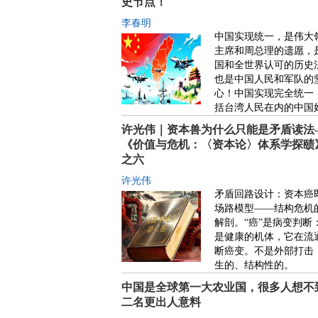
史节点！
李春明
中国实现统一，是伟大
主席和周总理的遗愿，
国和全世界认可的历史
也是中国人民和军队的
心！中国实现完全统一
括台湾人民在内的中国
许光伟｜资本兽为什么只能是矛盾读法
《价值与危机：〈资本论〉体系学探赜
之六
许光伟
矛盾回路设计：资本癌
场路模型——结构危机
解剖。“癌”是病变判断
是健康的机体，它在流
断癌变。不是外部打击
生的、结构性的。
中国是全球第一大农业国，很多人想不
二名更出人意料