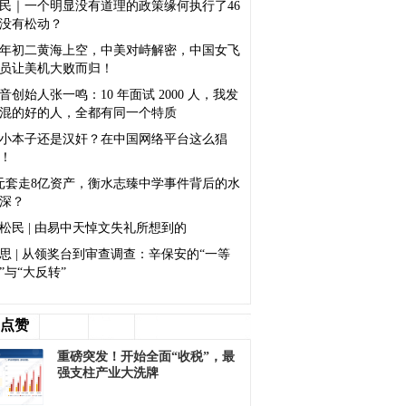
民｜一个明显没有道理的政策缘何执行了46
没有松动？
年初二黄海上空，中美对峙解密，中国女飞
员让美机大败而归！
音创始人张一鸣：10 年面试 2000 人，我发
混的好的人，全都有同一个特质
小本子还是汉奸？在中国网络平台这么猖
！
元套走8亿资产，衡水志臻中学事件背后的水
深？
松民 | 由易中天悼文失礼所想到的
思 | 从领奖台到审查调查：辛保安的“一等
”与“大反转”
点赞
重磅突发！开始全面“收税”，最
强支柱产业大洗牌