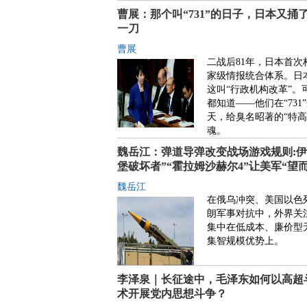
曹展：那个叫“731”的日子，日本又捅
一刀
曹展
二战后81年，日本首次
家级情报统合体系。日
这叫“行政机构改革”。
都知道——他们在“731
天，给臭名昭著的“特高
魂。
魏岳江：弹道导弹改变战场游戏规则:伊
堡破坏者”“霍拉姆沙赫尔4”让美军“望
魏岳江
在俄乌冲突、美国以色
朗军事对抗中，外界关
集中在低成本、廉价型
集智规模优势上。
李泽泉｜长征途中，毛泽东如何以高超
术开展党内思想斗争？