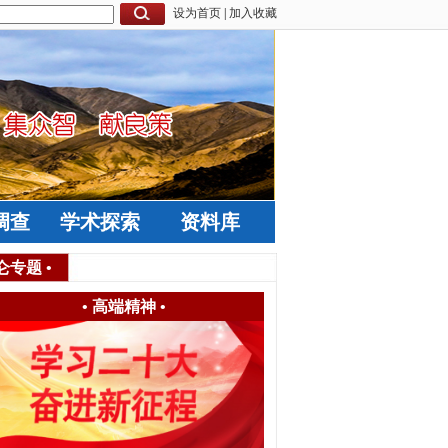
设为首页
|
加入收藏
调查
学术探索
资料库
仑专题
•
肖志夫｜苏联解体与苏共“红二代
•
高端精神
•
肖志夫
昆仑策研究院
前苏联绝大
党政干部—
的“共产党