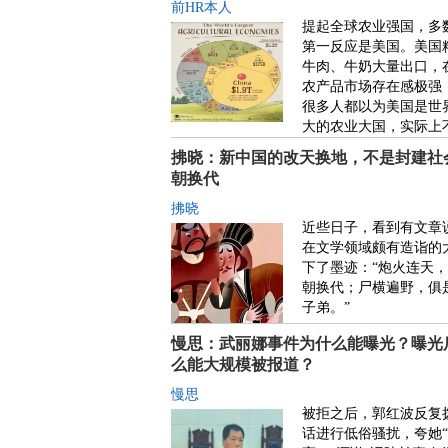
前HR本人
提起全球农业强国，多
第一反应是美国。美国
牛肉、牛奶大量出口，
农产品市场存在感极强
很多人都以为美国是世
大的农业大国，实际上
拂晓：新中国的改天换地，不是封建社
朝换代
拂晓
近些日子，看到有文章
在文学领域颇有造诣的
下了墨迹：“炮火连天
朝换代；尸横遍野，俱
子弟。”
慢思：武丽娜事件为什么能曝光？曝光
么能大规模被报道？
慢思
被拒之后，郭红波反复
话进行低俗骚扰，夸她