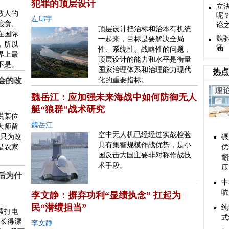
犯罪的顶层设计
立
数人的
呢
左邱宇
粮食、
论
顶层设计把治标和治本有机统
在国际
魏
一起来，目标是要解决全局
，所以
涵
性、系统性、战略性的问题，
界上最
顶层设计的能力和水平是衡量
不是。
国家治理体系和治理能力现代
热点
会的改
化的重要指标。
魏岳江：应加强未来海战中如何防御无人
艇“狼群”战术研究
说某位
魏岳江
大师留
空中无人机已经经过实战检验
，只为改
碾
具有集智规模作战优势，是小
是农家
优
国反击大国主要非对称作战技
翻
术手段。
压
后为什
中
吭
李文静：摒弃功利“显绩执念” 扛起为
民“潜绩担当”
纯
拨打电
式
“长得漂
李文静