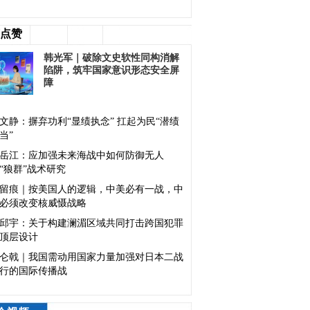
点赞
韩光军｜破除文史软性同构消解
陷阱，筑牢国家意识形态安全屏
障
文静：摒弃功利“显绩执念” 扛起为民“潜绩
当”
岳江：应加强未来海战中如何防御无人
“狼群”战术研究
留痕｜按美国人的逻辑，中美必有一战，中
必须改变核威慑战略
邱宇：关于构建澜湄区域共同打击跨国犯罪
顶层设计
仑戟｜我国需动用国家力量加强对日本二战
行的国际传播战