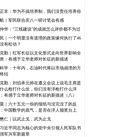
正非：华为不搞培养制，我们没责任培养你
航｜军民联合庆八一研讨笔会有感
仲华：“三线建设”的成就怎么评价都不为过
民｜一个明显没有道理的政策缘何执行了46
没有松动？
克勤｜红军长征以文化形式走向世界影响全
类：有感于立华老师对长征的新描述
科学：十年内，石油时代将以市场崩溃的方
终结
克勤：刘伯承元帅在遵义会议上说毛主席是
什么枪打什么仗，你们没有洋枪打什么洋
：有感于立华老师对长征的新描述（八）
晨｜六十五元一份的报纸与没完没了的反
：中国数学的底气，是否在洋人颁奖台上
懋仁｜以武止戈，武为止戈
习近平同志为核心的党中央引领人民军队书
强军兴军新篇章