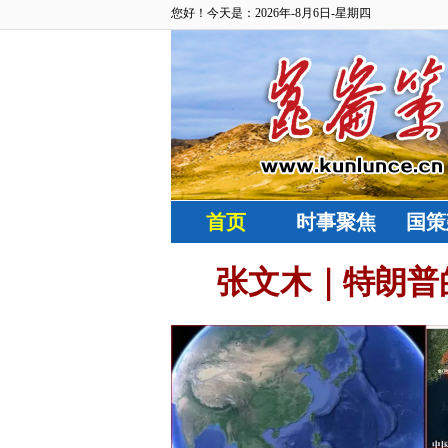
您好！今天是：2026年-8月6日-星期四
首页
时事聚焦
国策
高超斗争艺
张文木｜特朗普
学中共党史党建研究院院
主义学院教授
国焘分裂主义的斗争