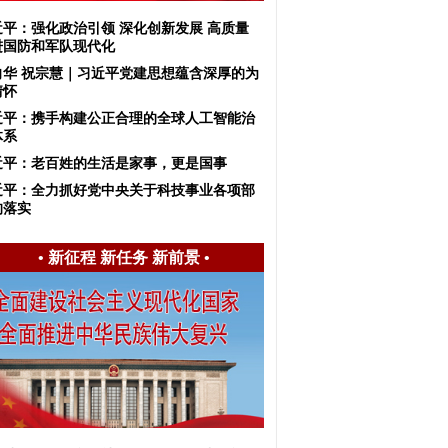
美国经济学
近平：强化政治引领 深化创新发展 高质量
为，“苏联
进国防和军队现代化
身的统治精
向华 祝宗慧｜习近平党建思想蕴含深厚的为
逐”。
情怀
点击（52）|
人文
近平：携手构建公正合理的全球人工智能治
体系
近平：老百姓的生活是家事，更是国事
近平：全力抓好党中央关于科技事业各项部
的落实
•
新征程 新任务 新前景
•