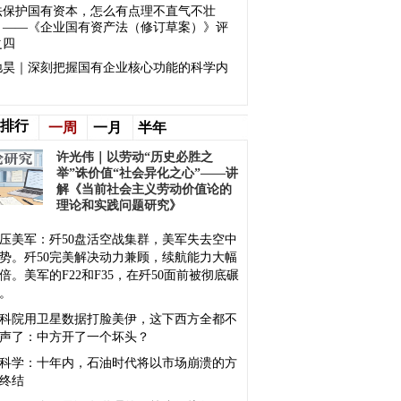
法保护国有资本，怎么有点理不直气不壮
？——《企业国有资产法（修订草案）》评
之四
驰昊｜深刻把握国有企业核心功能的科学内
排行
一周
一月
半年
许光伟｜以劳动“历史必胜之
举”诛价值“社会异化之心”——讲
解《当前社会主义劳动价值论的
理论和实践问题研究》
压美军：歼50盘活空战集群，美军失去空中
势。歼50完美解决动力兼顾，续航能力大幅
倍。美军的F22和F35，在歼50面前被彻底碾
。
科院用卫星数据打脸美伊，这下西方全都不
声了：中方开了一个坏头？
科学：十年内，石油时代将以市场崩溃的方
终结