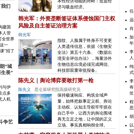
本性经济动能的对峙：造血经
了我们
济与吸血经济。
任
韩光军：外资垄断签证体系侵蚀国门主权
远
风险及自主签证治理方案
构建国
肖
本人管
韩光军
加
可全世界
指纹、人脸属于终身不可变更
年
”这一
人类遗传信息，依据《生物安
课”招了
李
全法》第五十六条、《数据出
人
境安全评估办法》，海量涉外
生物信息出境必须完成网信、
朗“城
纯
科技部双重审批报备。
而生畏”
式
陈先义｜舆论博弈要敢打第一枪
李
列与伊
有
陈先义
昆仑策研究院高级研究员
注点多
仗
保持极速响应、构筑全域声
无人机
量，始终把叙事定义权、舆论
程
主动权、认知主导权牢牢抓在
思
自己手中，让西方的舆论围堵
胡
再无立足之地，让中国的正义
斗争艺
立场、事实真相响彻全球。
以
写