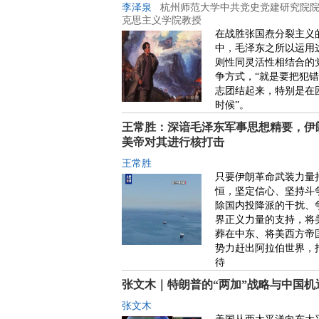
李泽泉
杭州师范大学中共党史党建研究院
克思主义学院教授
在战胜张国焘分裂主义
中，毛泽东之所以运用
则性同灵活性相结合的
争方式，“就是要把犯
志团结起来，特别是在
时候”。
王常胜：深谙毛泽东军事思想精要，伊
美帝对其进行核打击
王常胜
只要伊朗革命武装力量
恒，坚定信心、坚持斗
除国内投降派的干扰、
界正义力量的支持，将
葬在中东、将美西方帝
势力赶出阿拉伯世界，
待
张文木｜特朗普的“两加”战略与中国机
张文木