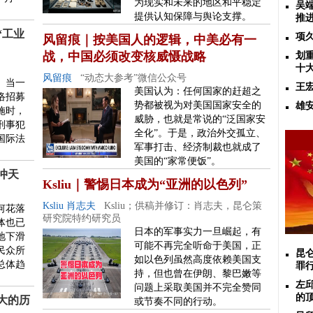
为现实和未来的地区和平稳定
吴
提供认知保障与舆论支撑。
推
“工业
项
风留痕｜按美国人的逻辑，中美必有一
战，中国必须改变核威慑战略
划
十
风留痕
“动态大参考”微信公众号
。当一
王
美国认为：任何国家的赶超之
络招募
势都被视为对美国国家安全的
雄
施时，
威胁，也就是常说的“泛国家安
刑事犯
全化”。于是，政治外交孤立、
国际法
军事打击、经济制裁也就成了
美国的“家常便饭”。
冲天
Ksliu｜警惕日本成为“亚洲的以色列”
Ksliu 肖志夫
Ksliu；供稿并修订：肖志夫，昆仑策
何花落
研究院特约研究员
体也已
日本的军事实力一旦崛起，有
地下滑
可能不再完全听命于美国，正
民众所
昆
如以色列虽然高度依赖美国支
总体趋
罪
持，但也曾在伊朗、黎巴嫩等
左
问题上采取美国并不完全赞同
的
大的历
或节奏不同的行动。