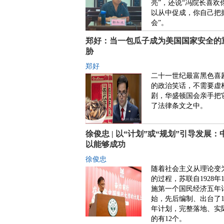
亮”，还说“冯院长喜欢
以从中促成，你自己把
会”。
郑好：当一包瓜子成为美国国家安全的
胁
郑好
二十一世纪最富黑色喜
的政治笑话，不需要虚
剧，华盛顿国会亲手把
了法律条文之中。
徐俊忠 | 以“计划”或“规划”引导发展：
以能够成功
徐俊忠
随着社会主义从理论变
的过程，苏联自1928年
施第一个国民经济五年
始，先后编制、出台了1
年计划，完整落地、实
的有12个。