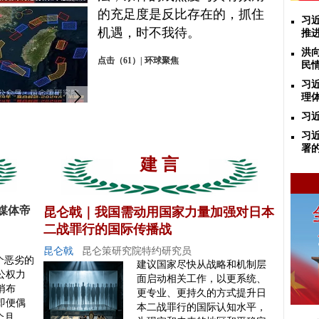
的充足度是反比存在的，抓住
习
机遇，时不我待。
推
洪
点击（61）|
环球聚焦
民
习
理
习
习
署
建 言
媒体帝
昆仑戟｜我国需动用国家力量加强对日本
二战罪行的国际传播战
昆仑戟
昆仑策研究院特约研究员
个恶劣的
建议国家尽快从战略和机制层
公权力
面启动相关工作，以更系统、
悄布
更专业、更持久的方式提升日
即便偶
本二战罪行的国际认知水平，
个月