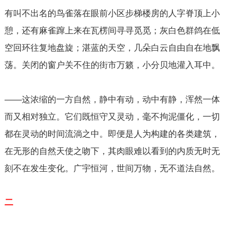
有叫不出名的鸟雀落在眼前小区步梯楼房的人字脊顶上小
憩，还有麻雀蹿上来在瓦楞间寻寻觅觅；灰白色群鸽在低
空回环往复地盘旋；湛蓝的天空，几朵白云自由自在地飘
荡。关闭的窗户关不住的街市万籁，小分贝地灌入耳中。
——这浓缩的一方自然，静中有动，动中有静，浑然一体
而又相对独立。它们既恒守又灵动，毫不拘泥僵化，一切
都在灵动的时间流淌之中。即便是人为构建的各类建筑，
在无形的自然天使之吻下，其肉眼难以看到的内质无时无
刻不在发生变化。广宇恒河，世间万物，无不道法自然。
二