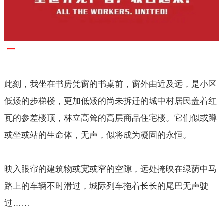
一
此刻，我坐在书房凭窗的书桌前，窗外由近及远，是小区
低矮的步梯楼，更加低矮的尚未拆迁的城中村居民盖着红
瓦的参差楼顶，林立高耸的高层商品住宅楼。它们似或蹲
或坐或站的生命体，无声，似将成为凝固的永恒。
映入眼帘的建筑物或宽或窄的空隙，远处掩映在绿荫中马
路上的车辆不时滑过，城际列车拖着长长的尾巴无声驶
过……