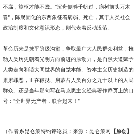
不腐，旋枢才能不蠹。“沉舟侧畔千帆过，病树前头万木
春”，陈腐固化的东西象征着病弱、死亡，其于人类社会
政治制度和文化意识形态，则代表着反动没落。
革命历来是抹平阶级沟壑，争取最广大人民群众利益，推
动人类历史朝着光明方向前进的原动力，是自然天道赋予
人类走向和谐大同世界的自觉本能。资本主义历史制造的
累累罪恶，正在鞭挞、启蒙占人类百分之九十以上的人民
群众。还是当年那句写在马克思主义经典著作扉页上的口
号：“全世界无产者，联合起来！”
（作者系昆仑策特约评论员；来源：昆仑策网
【原创】