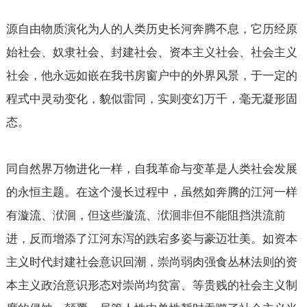
源自由物质演化为人的人类历史长河奔腾不息，它历经原
始社会、奴隶社会、封建社会、资本主义社会、社会主义
社会，他永远如嵌在我书房窗户中的外界风景，于一定的
程式中灵动变化，貌似雷同，实则变幻万千，毫无凝形固
态。
同自然界万物进化一样，自我革命与变革是人类社会发展
的永恒主题。在这个漫长过程中，虽然如奔腾的江河一样
有漩流、洑洄，但这些漩流、洑洄非但不能阻挡洪流前
进，反而增添了江河东泻的跌宕多姿与豪迈壮美。如资本
主义时代封建社会意识回潮，崇尚弱肉强食丛林法则的资
本主义政治意识形态对崇尚均贫富、等贵贱的社会主义制