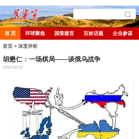
首 页
环球聚焦
国策建言
百姓话题
企业参谋
首页
>
深度评析
胡懋仁：一场棋局——谈俄乌战争
2022-04-22