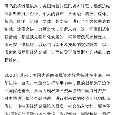
俄乌危机爆发以来，美国为首的殖民资本阵营，迅疾冻结
俄罗斯政府、企业、个人的资产，从金融、科技、媒体、
贸易、能源、运输、文体、外交等，进行了全方位围剿式
制裁。速度之快，力度之大，前所未有，这一切围剿式制
裁措施，都是预先程序化设定的，就等着俄乌擦枪走火，
迅速按下快捷键，以达到迅雷不及掩耳的突袭效果，以彻
底瘫痪俄罗斯经济金融，进而传导至俄罗斯社会动乱，政
权解体。
2020年以来，美国为首的殖民资本阵营持续在南海、中
印边界、台海、钓鱼岛进行军事挑衅，目的就是为了迫使
中国擦枪走火，从而为霸权殖民资本冻结中国海外资产，
对中国进行极限金融制裁，进行剿杀式的经济全脱钩制造
借口，使中国经济金融陷入瘫痪，社会陷入动乱，颜色革
命和独立分裂势力风起云涌，政权倒台，国家解体，最终