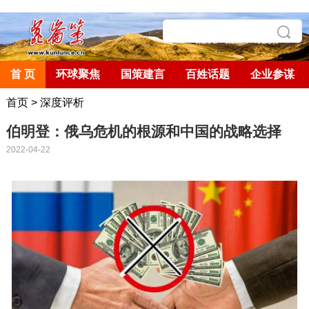
首 页
环球聚焦
国策建言
百姓话题
企业参谋
首页
>
深度评析
伯明登：俄乌危机的根源和中国的战略选择
2022-04-22