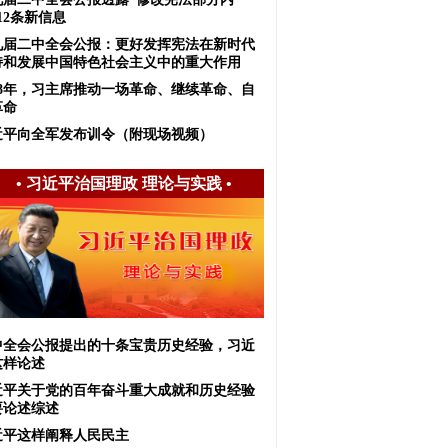
12条新信息
九届二中全会公报：更好发挥宪法在新时代
持和发展中国特色社会主义中的重大作用
018年，习主席推动一场革命、继续革命、自
革命
近平向全军发布训令（附现场视频）
•
习近平治国理政 理论与实践
•
中全会公报提出的十条宝贵历史经验，习近
这样论述
近平关于党的百年奋斗重大成就和历史经验
要论述综述
近平这样阐释人民民主