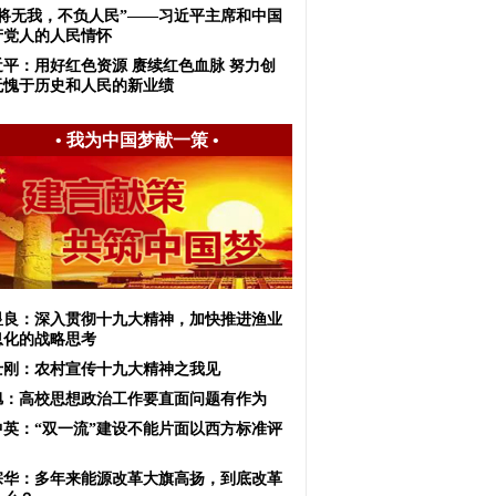
我将无我，不负人民”——习近平主席和中国
产党人的人民情怀
近平：用好红色资源 赓续红色血脉 努力创
无愧于历史和人民的新业绩
•
我为中国梦献一策
•
显良：深入贯彻十九大精神，加快推进渔业
息化的战略思考
士刚：农村宣传十九大精神之我见
旭：高校思想政治工作要直面问题有作为
中英：“双一流”建设不能片面以西方标准评
宗华：多年来能源改革大旗高扬，到底改革