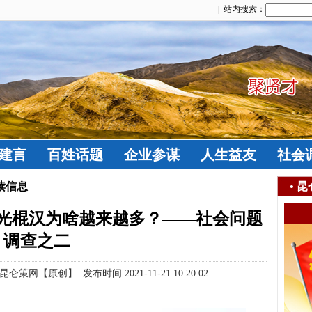
| 站内搜索：
建言
百姓话题
企业参谋
人生益友
社会
读信息
•
昆
光棍汉为啥越来越多？​——社会问题
调查之二
【原创】 发布时间:2021-11-21 10:20:02