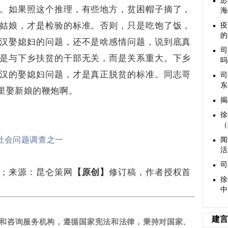
彭
。如果照这个推理，有些地方，贫困帽子摘了，
海
姑娘，才是检验的标准。否则，只是吃饱了饭，
​
的
汉娶媳妇的问题，还不是啥感情问题，说到底真
司
是与下乡扶贫的干部无关，而是关系重大。下乡
吗
汉的娶媳妇问题，才是真正脱贫的标准。同志哥
司
东
里娶新娘的鞭炮啊。
揭
徐
（
社会问题调查之一
闻
活
​
；来源：昆仑策网
【原创】
修订稿，作者授权首
徐
中
建言
和咨询服务机构，遵循国家宪法和法律，秉持对国家、