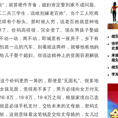
响”，就算硬件齐备，媳妇肯定娶到家不成问题。
工二兵三学生，说啥别嫁老百姓”。当个工人吃商
觉得有个盼头。那时候人穷，说老百姓就是种地
样了。价码高得很，完全变了。现在男孩子娶媳
雄
两不动一动，两不动，即城里有一座房子，乡下有
张
怕差一点的汽车。别看就这两样，就够他爸他妈
史
给儿子娶个媳妇。你说这精神上的贫困容易解脱
承
规
雄
李
这个价码更胜一筹的，那便是“见面礼”。很多地
女孩见面，觉得差不多了，男方必须向女方付见
·8万，18·8万，19·8万之间，根据家境自己选
就是必须手机支付，交给未来的丈母娘，密码丈
矩，这就意味着这笔钱是交给丈母娘的，女儿过