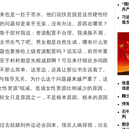
“
共
来也是一肚子苦水。他们说扶贫脱贫这些硬性经
​习
造
的问题却是束手无策，没有办法。原因在哪里？
靠干部对我说：资源配置不合理。我满脸不屑，
太书生气了吧。男女都是自然生成，哪有什么资
题也要推给上级资源配置吗？说实话，前些年重
至于村村都是光棍成群啊？可后来仔细在乡间跟
不那么简单。这里边，还真让那位书生说着了。
过与领导无关。为什么这个问题越来越严重了，这
张
女性资源”锐减。造成女性资源比例减少的原因，
信
顾
轻女只是原因之一，不是根本原因。根本的原因
侍
石
判
过去姑娘到外边还会回来。现在人疯得很，出去
郭