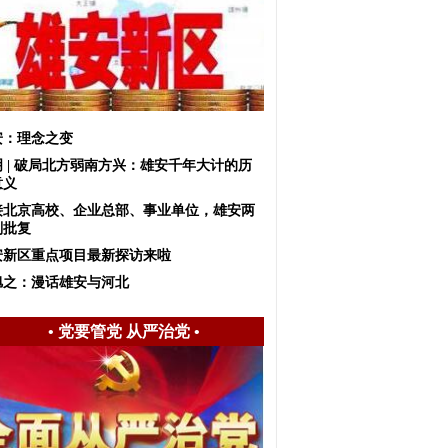
安：理念之变
明 | 破局北方弱南方兴：雄安千年大计的历
意义
接北京高校、企业总部、事业单位，雄安两
划批复
安新区重点项目最新探访来啦
旭之：漫话雄安与河北
•
党要管党 从严治党
•