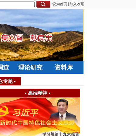
设为首页
|
加入收藏
调查
理论研究
资料库
仑专题
•
•
高端精神
•