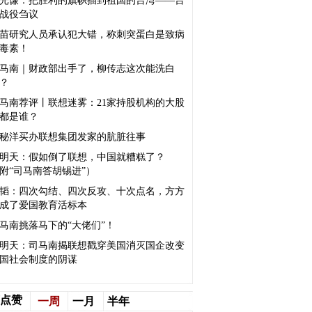
光谦：把胜利的旗帜插到祖国的台湾——台
战役刍议
疫苗研究人员承认犯大错，称刺突蛋白是致病
毒素！
马南｜财政部出手了，柳传志这次能洗白
？
马南荐评丨联想迷雾：21家持股机构的大股
都是谁？
秘洋买办联想集团发家的肮脏往事
明天：假如倒了联想，中国就糟糕了？
附“司马南答胡锡进”）
韬：四次勾结、四次反攻、十次点名，方方
成了爱国教育活标本
司马南挑落马下的“大佬们”！
明天：司马南揭联想戳穿美国消灭国企改变
国社会制度的阴谋
点赞
一周
一月
半年