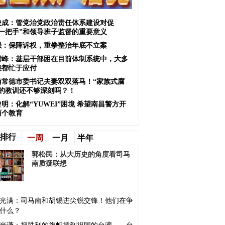
俊成：管党治党政治责任体系建设对促
“一把手”和领导班子监督的重要意义
强：保障诉权，重拳整治年底不立案
雪峰：基层干部困在目前体制系统中，大多
候都忙于应付
南常德市委书记夫妻双双落马！“家族式腐
”的教训还不够深刻吗？！
明：化解“YUWEI”困境 希望南昌警方开
两个教育
排行
一周
一月
半年
郭松民：​从大历史的角度看司马
南质疑联想
光满：司马南和胡锡进尖锐交锋！他们在争
什么？