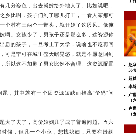
了
有几分姿色，出去就嫁给外地人了。比如说吧，
之乡比啊，孩子们到了哪儿打工，一看人家那可
一个村有三两个一带头，就开始了这股风。像俺
嫁啊。女孩少了，男孩子还是那么多，这资源你
出息的孩子，一旦考上了大学，说啥也不愿再回
，可是宁可在城里整天瞎晃悠，就是不愿意回到
，所以这不加剧了男女比例不合理。这资源配置
赵
56
超
李
题，其中就有一个因资源短缺而抬高“价码”问
卢
（
卢
（
题大了去了，高价婚姻几乎成了普遍问题。五六
那时候，但凡一个小伙，想找媳妇，只要有缝纫