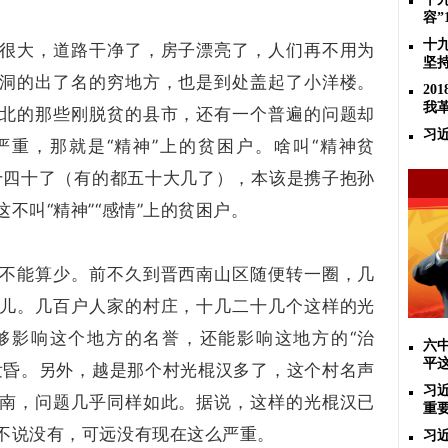
容”
十
很大，道路干净了，房子漂亮了，人们再不用为
坚
洞的出了名的穷地方，也是到处盖起了小洋楼。
2
我
北的那些刚脱贫的县市，还有一个普遍的问题却
习
严重，那就是“精神”上的贫困户。啥叫“精神贫
十四十了（有的都五十大几了），本该是携子抱孙
不叫“精神”“感情”上的贫困户。
不能算少。前不久到晋西南山区随便转一圈，几
儿。几百户人家的村庄，十几二十几个这样的光
够影响这个地方的名誉，还能影响这地方的“治
六
平
发昏。另外，越是那个村光棍汉多了，这个村名声
习
南，问题几乎同样如此。据说，这样的光棍汉已
重
不说没有，可远没有现在这么严重。
习