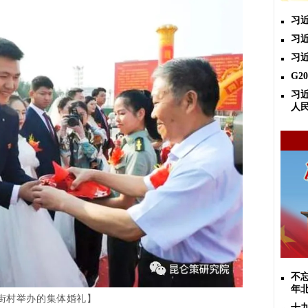
习
习
习
​G
习
人
不忘
年
举办的集体婚礼】
街村
十