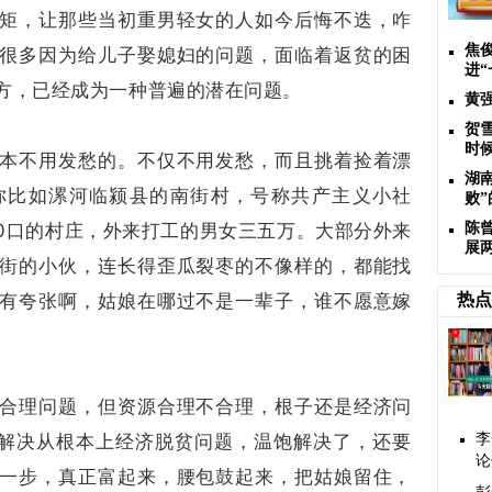
矩，让那些当初重男轻女的人如今后悔不迭，咋
焦
很多因为给儿子娶媳妇的问题，面临着返贫的困
进
方，已经成为一种普遍的潜在问题。
黄
贺
时
本不用发愁的。不仅不用发愁，而且挑着捡着漂
湖
你比如漯河临颍县的南街村，号称共产主义小社
败
00口的村庄，外来打工的男女三五万。大部分外来
陈曾
展
街的小伙，连长得歪瓜裂枣的不像样的，都能找
有夸张啊，姑娘在哪过不是一辈子，谁不愿意嫁
热点
合理问题，但资源合理不合理，根子还是经济问
要解决从根本上经济脱贫问题，温饱解决了，还要
李
论
一步，真正富起来，腰包鼓起来，把姑娘留住，