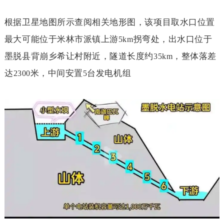
根据卫星地图所示查阅相关地形图，该项目取水口位置
最大可能位于米林市派镇上游
拐弯处，出水口位于
5km
墨脱县背崩乡希让村附近，隧道长度约
，整体落差
35km
达
米，中间安置
台发电机组
2300
5