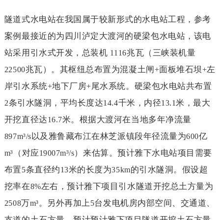
隧道式水电站在我国属于较新形式的水电站工程，参考
案例最接近的为四川泸定大渡河的硬梁包水电站，该电
站采用引水式开发，总装机
兆瓦（三峡装机量
1116
兆瓦）。其枢纽总布置为混凝土闸
面板堆石坝
左
22500
+
+
岸引水系统
地下厂房
尾水系统。硬梁包水电站共布置
+
+
条引水隧洞，平均长度达
千米，内径
米，最大
2
14.4
13.1
开挖直径达
米。根据大渡河在当地多年净流量
16.7
以及雅鲁藏布江在林芝派镇段年径流量为
亿
897m³/s
600
（对应
）来估算。预计雅下水电站项目需要
m³
19007m³/s
布置
条直径约
米的长度为
的引水隧洞。假设超
5
13
35km
挖率在
左右，预计雅下项目引水隧道开挖总土方量为
8%
万
。另外再加上
台发电机房内部空间、交通道、
2508
m³
5
支道的土石方量，预计预计雅下项目隧道开挖土石方量