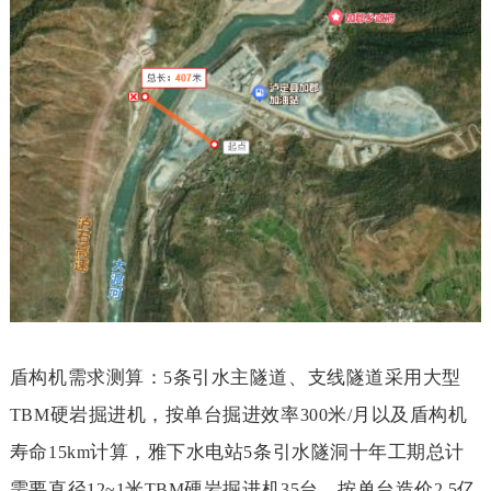
盾构机需求测算：
条引水主隧道、支线隧道采用大型
5
硬岩掘进机，按单台掘进效率
米
月以及盾构机
TBM
300
/
寿命
计算，雅下水电站
条引水隧洞十年工期总计
15km
5
需要直径
米
硬岩掘进机
台，按单台造价
亿
12~1
TBM
35
2.5