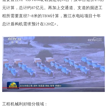
元计算，总计约
亿元。再加上交通道、支道的掘进工
87
程所需要直径
米的
计算，雅江水电站项目十年
7~8
TBM
总计盾构机需求预计在
亿
。
120
+
工程机械利好细分领域：