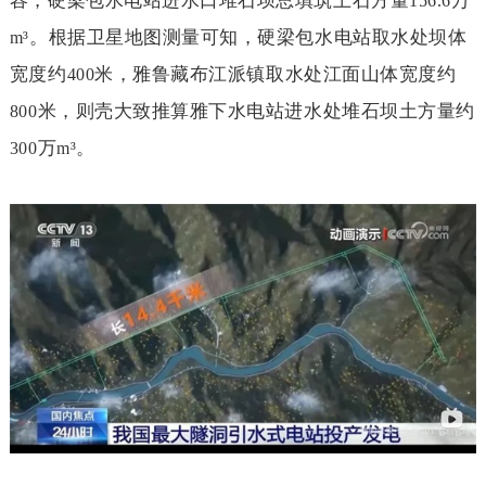
容，硬梁包水电站进水口堆石坝总填筑土石方量
万
156.6
。根据卫星地图测量可知，硬梁包水电站取水处坝体
m³
宽度约
米，雅鲁藏布江派镇取水处江面山体宽度约
400
米，则壳大致推算雅下水电站进水处堆石坝土方量约
800
万
。
300
m³