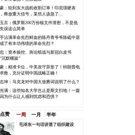
豪：轮到东大战机收割订单！印尼强硬表
，释放重大信号，某些人该急了...
玉京：俄罗斯200万份核文件泄密，不是低
失误这么简单
手沾满革命先烈鲜血的陈丹青爷爷陈砥中居
成了有丰功伟绩的革命先烈？
忠：资本操控、舆论暗战与新冠白皮书
“沉默螺旋”
豪：精准卡位，中美攻守异形了！特朗普电
求救，充分证明中国战略正确！
志坤：马克龙对中国大放厥词说明了什么？
光满：这些知名大学岂止是斯文扫地！一篇
词为什么让人感到忧虑和恐惧？
点赞
一周
一月
半年
毛泽东一句话讲透了组织建设