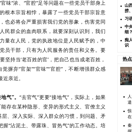
“官味”浓、“官腔”足等问题在一些党员干部身上
山
捞
的根本宗旨相悖，暴露了一些党员干部宗旨意
习
，也必将会严重损害我们党的形象，伤害党同
中
人民群众的血肉联系，就要深刻认识到，我们
细
力量在人民，党的执政地位是人民赋予的，中
痴
识
党员干部，只有为人民服务的责任和义务。要
要坚持当‘老百姓的官’，把自己也当成老百姓，
热点
觉摒弃“官架”“官味”“官腔”，不断增强群众感
接近亲近。
地气”。
“去官气”更要“接地气”，实际上，如果
人
遣
然可能存在某种隐形、变异的形式主义、官僚主义
惊
入基层、深入实际、深入群众的习惯，到问题、矛
在
把握“沾泥土、带露珠、冒热气”的工作动态。培
秦
据