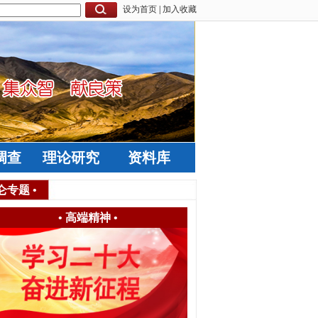
设为首页
|
加入收藏
调查
理论研究
资料库
仑专题
•
•
高端精神
•