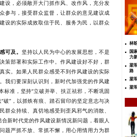
建设，必须敞开大门抓作风、改作风，充分发
众参与，接受群众监督，让群众的意见建议成
建设的实际成效取信于民、服务为民，以群众
林
感可及。
坚持以人民为中心的发展思想，不是
国
力
决策部署和实际工作中。作风建设好不好，群
梁
真实。如果人民群众感受不到作风建设的实际
路
梁
。我们要深刻认识到，新时代加强党的作风建
梁军
本标准，坚持“立破并举、扶正祛邪，不断巩固
续“破”，以抓铁有痕、踏石留印的坚定意志与决
民群众持续、真切地感受到歪风邪气的消散、
，结合新时代党的作风建设新情况新问题，着眼人
问题严抓不放、常抓不懈，用心用情用力为群