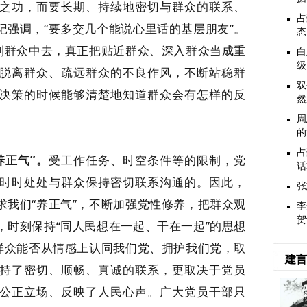
之功，而要长期、持续地密切与群众的联系、
占
记强调，“要多交几个能说心里话的基层朋友”。
态
地到群众中去，真正把贴近群众、深入群众当成重
白
级
脱离群众、疏远群众的不良作风，不断站稳群
双
决策的时候能够清楚地知道群众会有怎样的反
然
周
的
占
养正气”。
受工作任务、时空条件等的限制，党
话
时时处处与群众保持密切联系沟通的。因此，
张
求我们“养正气”，不断加强党性修养，把群众观
李
贺
，时刻保持“同人民想在一起、干在一起”的思想
民群众能否从情感上认同我们党、拥护我们党，取
建言
持了密切、顺畅、真诚的联系，更取决于党员
公正立场、反映了人民心声。广大党员干部只