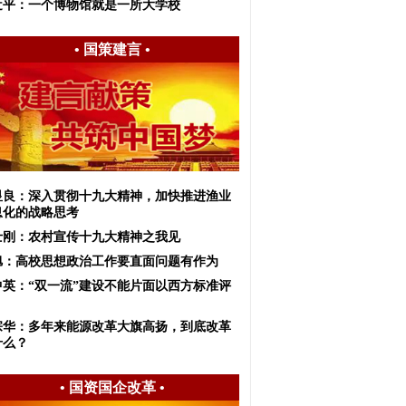
近平：一个博物馆就是一所大学校
•
国策建言
•
显良：深入贯彻十九大精神，加快推进渔业
息化的战略思考
士刚：农村宣传十九大精神之我见
旭：高校思想政治工作要直面问题有作为
中英：“双一流”建设不能片面以西方标准评
宗华：多年来能源改革大旗高扬，到底改革
什么？
•
国资国企改革
•