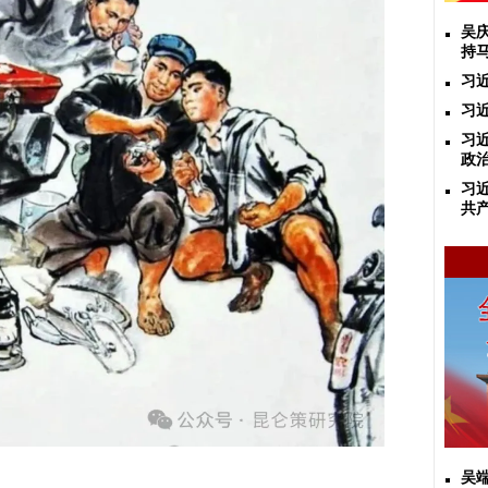
吴
持
习
习
习
政
习
共
吴