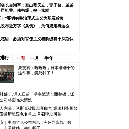
西省长金湘军：牵出蓝天立，妻子赌、弟弟
、司机吞、秘书爆，被一窝端
语丨“要切实整治形式主义为基层减负”
央发布近万字《条例》，为何规定得这么
？
人呓语：必须对官僚主义者阶级有个深刻认
排行
一周
一月
半年
夏斐君：哈哈哈，日本刚刚干的
这件事，笑死我了！
社部：7月31日前，劳务派遣全面整顿，派
公司将面临大清洗
人内幕：马斯克被殴离开白宫 爆猛料指川普
爱普斯坦淫色名单上 号召弹劾川普
安｜中国罕见公布东风-5洲际导弹战斗数
，非常敏感，突出碾压