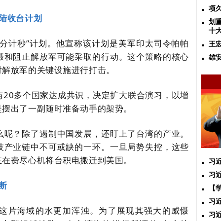
项
陆收台计划
划
十
分计秒”计划。他宣称
该计划是美军印太司令帕帕
王
慑和阻止解放军可能采取的行动
。这个策略的核心
雄
对解放军的关键设施进行打击。
与20多个国家达成共识，决定扩大联合演习，以增
是摆出了一副随时准备动手的架势。
么呢？除了遏制中国发展，还盯上了台湾的产业。
技产业链中不可或缺的一环。一旦局势失控，这些
正在费尽心机将台积电搬迁到美国。
习
习
断
【
习
这片海域的水更加浑浊。为了展现其强大的威慑
习