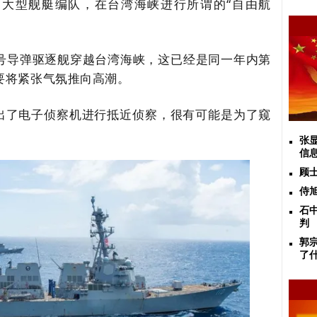
大型舰艇编队，在台湾海峡进行所谓的“自由航
斯”号导弹驱逐舰穿越台湾海峡，这已经是同一年内第
要将紧张气氛推向高潮。
出了电子侦察机进行抵近侦察
，很有可能是为了窥
张
信
顾
侍
石
判
郭
了