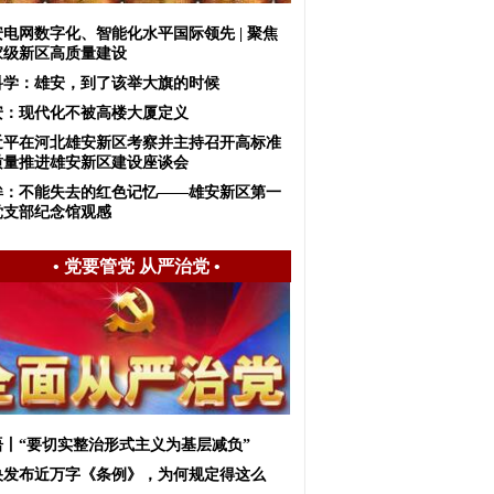
安电网数字化、智能化水平国际领先 | 聚焦
家级新区高质量建设
科学：雄安，到了该举大旗的时候
安：现代化不被高楼大厦定义
近平在河北雄安新区考察并主持召开高标准
质量推进雄安新区建设座谈会
眸：不能失去的红色记忆——雄安新区第一
党支部纪念馆观感
•
党要管党 从严治党
•
语丨“要切实整治形式主义为基层减负”
央发布近万字《条例》，为何规定得这么