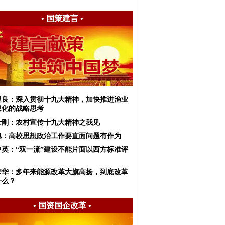
•
国策建言
•
显良：深入贯彻十九大精神，加快推进渔业
息化的战略思考
士刚：农村宣传十九大精神之我见
旭：高校思想政治工作要直面问题有作为
中英：“双一流”建设不能片面以西方标准评
宗华：多年来能源改革大旗高扬，到底改革
什么？
•
国资国企改革
•