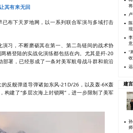
让其有来无回
将
卢
早已布下天罗地网，以一系列联合军演与多域打击
陈
现
李
意
化演习，不断磨砺其在第一、第二岛链间的战术协
两栖登陆的实战化演练都包括在内。尤其是歼-20
“
收
联动部署，已经形成了一条对美军航母战斗群和前沿
远
反舰弹道导弹诸如东风-21D/26，以及轰-6K轰
建言
弹，构建了“多层次海上封锁网”，进一步限制了美军
孙
师