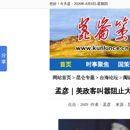
您好！今天是：2026年-8月6日-星期四
首页
时事聚焦
国策
网站首页
>
昆仑专题
>
台海论坛
> 阅
孟彦｜美政客叫嚣阻止
点击：
2609 作者：孟彦 来源：昆仑策