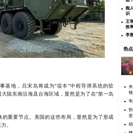
细
痴
识
王
效
李
热点
事基地，吕宋岛将成为“堤丰”中程导弹系统的驻
央
国大陆东南沿海及台海区域，显然是为了在“第一岛
领
韦
协
换的重要节点。美国的这些布局，显然是为了形成
逆
压力。
胡
稀