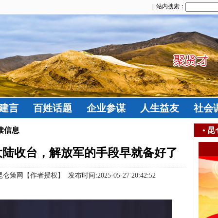
| 站内搜索：
建言
百姓话题
企业参谋
人生益友
社会
读信息
•
昆
大陆收台，解放军的手段早就备好了
网【作者授权】 发布时间:2025-05-27 20:42:52