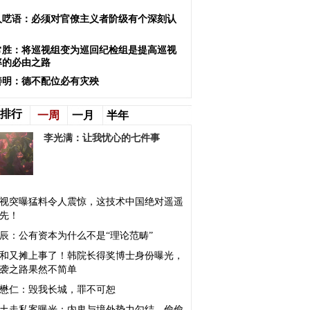
？
人呓语：必须对官僚主义者阶级有个深刻认
常胜：将巡视组变为巡回纪检组是提高巡视
率的必由之路
善明：德不配位必有灾殃
排行
一周
一月
半年
李光满：让我忧心的七件事
视突曝猛料令人震惊，这技术中国绝对遥遥
先！
辰：公有资本为什么不是“理论范畴”
和又摊上事了！韩院长得奖博士身份曝光，
袭之路果然不简单
懋仁：毁我长城，罪不可恕
土走私案曝光：内鬼与境外势力勾结，偷偷