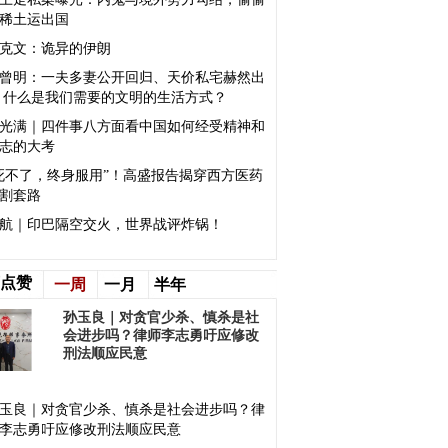
稀土运出国
克文：诡异的伊朗
曾明：一夫多妻公开回归、天价私宅赫然出
 什么是我们需要的文明的生活方式？
光满｜四件事八方面看中国如何经受精神和
志的大考
死不了，终身服用”！高盛报告揭穿西方医药
割套路
航｜印巴隔空交火，世界战评炸锅！
点赞
一周
一月
半年
孙玉良｜对贪官少杀、慎杀是社
会进步吗？律师李志勇吁应修改
刑法顺应民意
玉良｜对贪官少杀、慎杀是社会进步吗？律
李志勇吁应修改刑法顺应民意