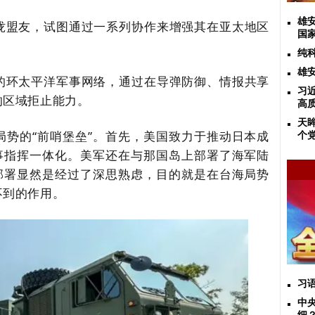
雄
拢盟友，试图通过一系列协作来增强其在亚太地区
国
纯
雄
的环太平洋军事网络
，通过在导弹防御、情报共享
习
的区域拒止能力。
高
天
势的“前哨堡垒”。首先，美国致力于
推动日本成
个
事指挥一体化。美军还在与那国岛上部署了海军陆
一部署显然是经过了深思熟虑，目的就是在台海局势
不到的作用。
习
中