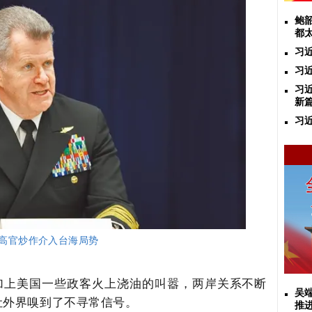
鲍
都
习
习
习
新
习
高官炒作介入台海局势
再加上美国一些政客火上浇油的叫嚣，两岸关系不断
吴
让外界嗅到了不寻常信号。
推