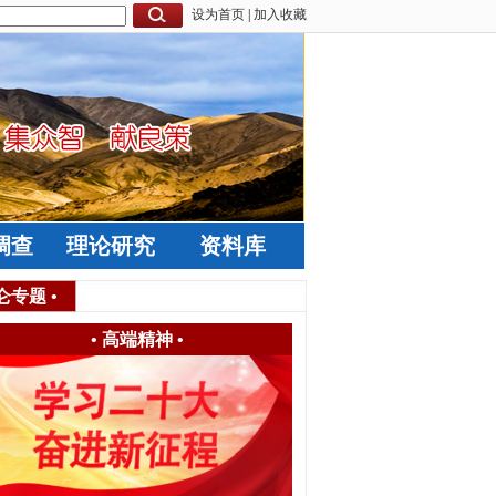
设为首页
|
加入收藏
调查
理论研究
资料库
仑专题
•
•
高端精神
•