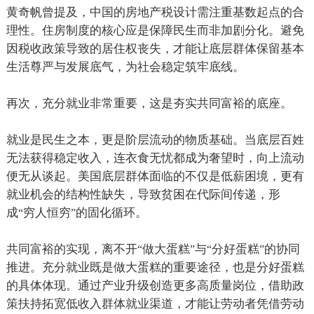
黄奇帆曾提及，中国的房地产税设计需注重基数起点的合
理性。住房制度的核心应是保障民生而非加剧分化。避免
因税收政策导致的居住权丧失，才能让底层群体保留基本
生活尊严与发展底气，为社会稳定筑牢底线。
再次，充分就业非常重要，这是夯实共同富裕的底座。
就业是民生之本，更是阶层流动的物质基础。当底层百姓
无法获得稳定收入，连衣食无忧都成为奢望时，向上流动
便无从谈起。美国底层群体面临的不仅是低薪困境，更有
就业机会的结构性缺失，导致贫困在代际间传递，形
成
穷人恒穷
的固化循环。
“
”
共同富裕的实现，离不开
做大蛋糕
与
分好蛋糕
的协同
“
”
“
”
推进。充分就业既是做大蛋糕的重要途径，也是分好蛋糕
的具体体现。通过产业升级创造更多高质量岗位，借助政
策扶持拓宽低收入群体就业渠道，才能让劳动者凭借劳动