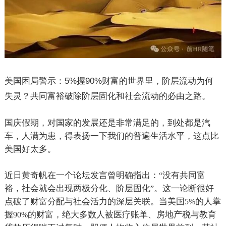
美国困局警示：
5%
握
90%
财富的世界里，阶层流动为何
失灵？共同富裕破除阶层固化和社会流动的必由之路。
国庆假期，对国家的发展还是非常满足的，到处都是汽
车，人满为患，得表扬一下我们的普遍生活水平，这点比
美国好太多。
近日黄奇帆在一个论坛发言曾明确指出：
没有共同富
“
裕，社会就会出现两极分化、阶层固化
。这一论断很好
”
点破了财富分配与社会活力的深层关联。当美国
的人掌
5%
握
的财富，绝大多数人被医疗账单、房地产税与教育
90%