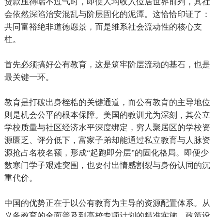
贷款压得喘不过气时，即便人均收入位居世界前列，其社
会依然深陷治安混乱与阶层固化的泥潭。这恰恰印证了：
共同富裕绝非道德愿景，而是维系社会流动性的核心支
柱。
首先必须搞好公有教育，这是筑牢阶层流动的基石，也是
最关键一环。
教育是打破出身桎梏的关键通道，而公有教育的主导地位
则是机会公平的根本保障。美国的教训尤为深刻，其公立
学校质量与社区经济水平深度绑定，穷人聚居区的学校资
源匮乏、评分低下，富家子弟却能通过私立教育与人脉资
源抢占名校名额，形成
起跑即分层
的固化格局。即便少
“
”
数寒门学子艰难突围，也要付出情感割裂与身份认同的沉
重代价。
中国的优势正在于以公有教育为主导的资源配置体系。从
义务教育的全面普及到高校专项计划的精准实施，政策设