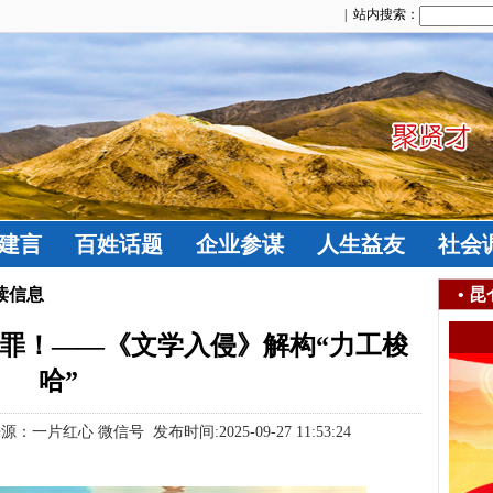
| 站内搜索：
建言
百姓话题
企业参谋
人生益友
社会
读信息
•
昆
罪！——《文学入侵》解构“力工梭
哈”
一片红心 微信号 发布时间:2025-09-27 11:53:24