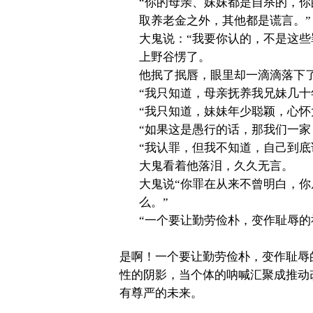
“
你的母亲、妹妹都是自杀的，你
取养老金之外，其他都是谎言。
”
大鬼说：
“
我要你认的，不是这些
上野谷愣了。
他抿了抿唇，眼里却一滴滴落下
“
我只知道，母亲抚养我兄妹几十
“
我只知道，妹妹年少聪颖，心怀
“
如果这是愚行的话，那我们一家
“
我认罪，但我不知道，自己到底
大鬼看着他落泪，久久无言。
大鬼说
“
你罪在从来不曾明白，你
么。
”
“
一个要让勤劳俭朴，变作耻辱的
是啊！一个要让勤劳俭朴，变作耻辱
性的阴影，当个体的呐喊汇聚成推动
有尊严的未来。