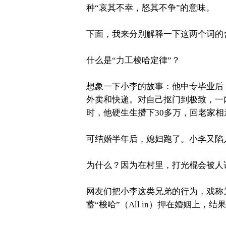
种“哀其不幸，怒其不争”的意味。
下面，我来分别解释一下这两个词的
什么是
“
力工梭哈定律
”
？
想象一下小李的故事：他中专毕业后
外卖和快递。对自己抠门到极致，一
时，他硬生生攒下
30
多万，回老家相
可结婚半年后，媳妇跑了。小李又陷
为什么？因为在村里，打光棍会被人
网友们把小李这类兄弟的行为，戏称
蓄“梭哈”（
All in
）押在婚姻上，结果