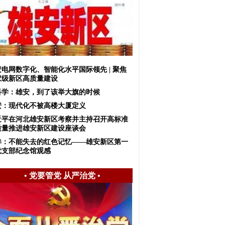
安电网数字化、智能化水平国际领先 | 聚焦
家级新区高质量建设
科学：雄安，到了该举大旗的时候
安：现代化不被高楼大厦定义
近平在河北雄安新区考察并主持召开高标准
质量推进雄安新区建设座谈会
眸：不能失去的红色记忆——雄安新区第一
党支部纪念馆观感
•
党要管党 从严治党
•