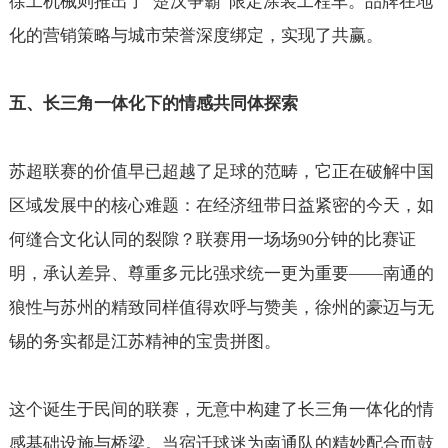
徐工机械则推出了“楚汉争霸”限定涂装工程车。品牌在地
化的营销策略与城市荣誉深度绑定，实现了共赢。
五、长三角一体化下的情感共同体探索
苏超联赛的价值早已超越了足球的范畴，它正在破解中国
区域发展中的核心难题：在经济纽带日益紧密的今天，如
何缝合文化认同的裂隙？联赛用一场场
分钟的比赛证
90
明，承认差异、尊重多元比强求统一更为重要——南通的
狼性与苏州的精致同样值得欢呼与赞美，徐州的豪迈与无
锡的务实都是江苏精神的宝贵拼图。
这个诞生于民间的联赛，无意中构建了长三角一体化的情
感基础设施与桥梁。当宿迁球迷为南通队的精妙配合而鼓