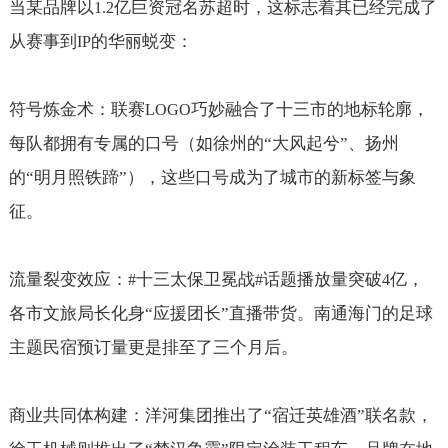
当某品牌以
亿巨资冠名苏超时，这标志着其已经完成了
1.2
从赛事到
的华丽蜕变：
IP
符号炼金术：联赛
巧妙融合了十三市的地标轮廓，
LOGO
每队都拥有专属的口号（如徐州的“大风起兮”、扬州
的“明月照铁蹄”），这些口号成为了城市的新标签与象
征。
流量裂变效应：
十三太保卫冕战
话题播放量突破
亿，
#
#
4
各市文旅局长化身“应援团长”直播带货。南通海门的足球
主题民宿预订量更是排至了三个月后。
商业共同体构建：洋河集团推出了“宿迁英雄酒”联名款，