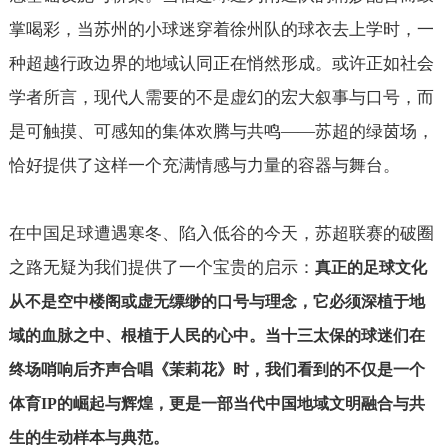
掌喝彩，当苏州的小球迷穿着徐州队的球衣去上学时，一
种超越行政边界的地域认同正在悄然形成。或许正如社会
学者所言，现代人需要的不是虚幻的宏大叙事与口号，而
是可触摸、可感知的集体欢腾与共鸣——苏超的绿茵场，
恰好提供了这样一个充满情感与力量的容器与舞台。
在中国足球遭遇寒冬、陷入低谷的今天，苏超联赛的破圈
之路无疑为我们提供了一个宝贵的启示：
真正的足球文化
从不是空中楼阁或虚无缥缈的口号与理念，它必须深植于地
域的血脉之中、根植于人民的心中。当十三太保的球迷们在
终场哨响后齐声合唱《茉莉花》时，我们看到的不仅是一个
体育
IP
的崛起与辉煌，更是一部当代中国地域文明融合与共
生的生动样本与典范。