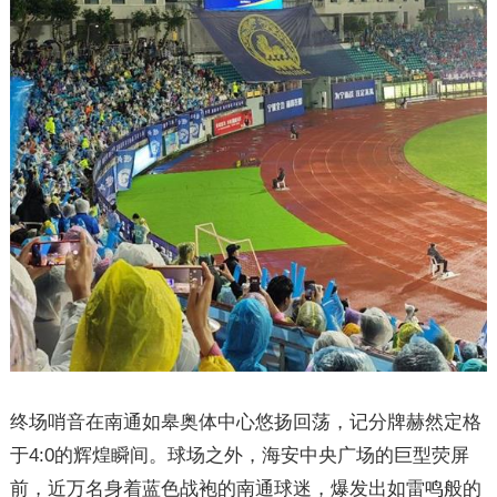
终场哨音在南通如皋奥体中心悠扬回荡，记分牌赫然定格
于
4:0
的辉煌瞬间。球场之外，海安中央广场的巨型荧屏
前，近万名身着蓝色战袍的南通球迷，爆发出如雷鸣般的