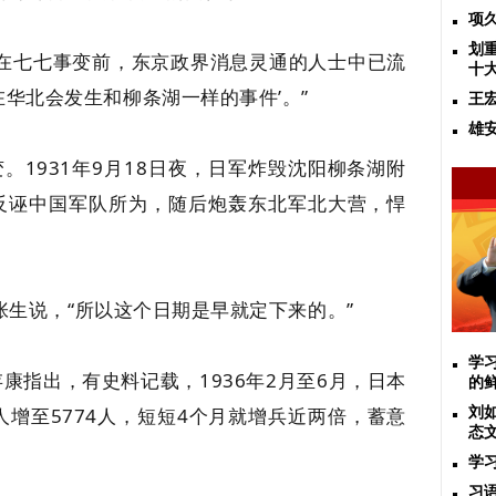
项
划
，在七七事变前，东京政界消息灵通的人士中已流
十
在华北会发生和柳条湖一样的事件’。”
王
雄
。1931年9月18日夜，日军炸毁沈阳柳条湖附
反诬中国军队所为，随后炮轰东北军北大营，悍
”张生说，“所以这个日期是早就定下来的。”
学
康指出，有史料记载，1936年2月至6月，日本
的
3人增至5774人，短短4个月就增兵近两倍，蓄意
刘
态
学
习