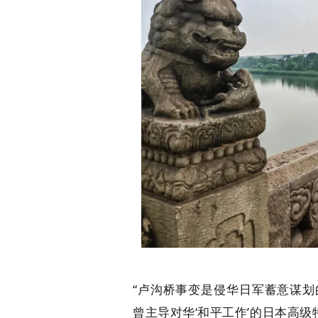
“卢沟桥事变是侵华日军蓄意谋划
曾主导对华‘和平工作’的日本高级