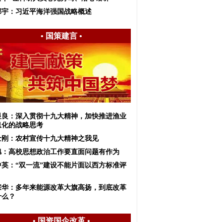
邱宇：习近平海洋强国战略概述
•
国策建言
•
显良：深入贯彻十九大精神，加快推进渔业
息化的战略思考
士刚：农村宣传十九大精神之我见
旭：高校思想政治工作要直面问题有作为
中英：“双一流”建设不能片面以西方标准评
宗华：多年来能源改革大旗高扬，到底改革
什么？
•
国资国企改革
•