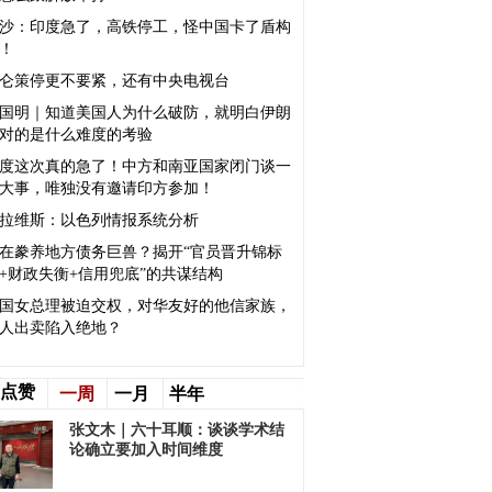
沙：印度急了，高铁停工，怪中国卡了盾构
！
仑策停更不要紧，还有中央电视台
国明｜知道美国人为什么破防，就明白伊朗
对的是什么难度的考验
度这次真的急了！中方和南亚国家闭门谈一
大事，唯独没有邀请印方参加！
拉维斯：以色列情报系统分析
在豢养地方债务巨兽？揭开“官员晋升锦标
+财政失衡+信用兜底”的共谋结构
国女总理被迫交权，对华友好的他信家族，
人出卖陷入绝地？
点赞
一周
一月
半年
张文木｜六十耳顺：谈谈学术结
论确立要加入时间维度