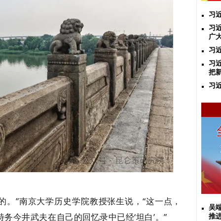
习
习
广
习
习
把
习
的。”南京大学历史学院教授张生说，“这一点，
吴
特务今井武夫在自己的回忆录中已经‘坦白’。”
推