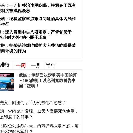
余来：一刀切整治违规吃喝，根源在于既有
规制度被漠视淡忘
俊成：纪检监察重点难点问题的具体内涵和
本特征
展：深入贯彻中央八项规定，严管党员干
“八小时之外”的小圈子现象
常胜：把整治违规吃喝扩大为整治吃喝是破
营商环境的行为
排行
一周
一月
半年
俄媒：伊朗己决定购买中国的歼
﹣10C战机！以色列竟敢警告中
国！狂啊！
先义：同胞们，千万别被他们忽悠了
朗一查内鬼才发现，12天内高层死伤惨重，
是印度干的好事？
朗以色列激战12天，西方发现大事不妙，这
怎么跟解放军打？