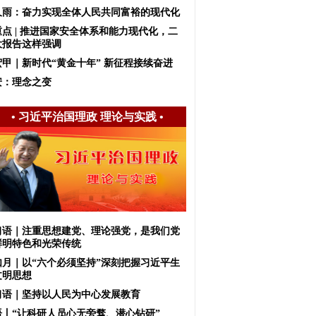
久雨：奋力实现全体人民共同富裕的现代化
重点 | 推进国家安全体系和能力现代化，二
大报告这样强调
宏甲｜新时代“黄金十年” 新征程接续奋进
安：理念之变
•
习近平治国理政 理论与实践
•
习语｜注重思想建党、理论强党，是我们党
鲜明特色和光荣传统
如月｜以“六个必须坚持”深刻把握习近平生
文明思想
习语｜坚持以人民为中心发展教育
语丨“让科研人员心无旁骛、潜心钻研”