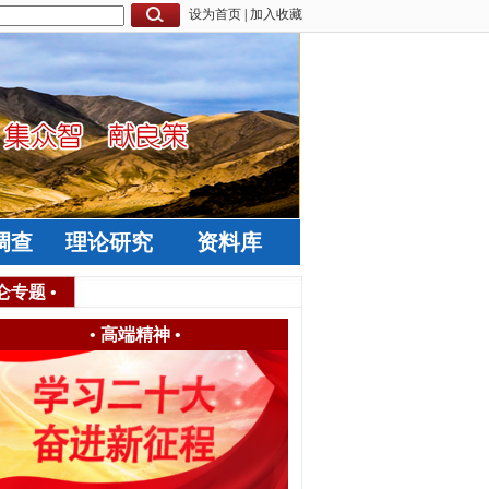
设为首页
|
加入收藏
调查
理论研究
资料库
仑专题
•
•
高端精神
•