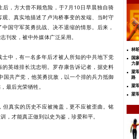
生后，方大曾不顾危险，于7月10日早晨独自骑
客观、真实地描述了卢沟桥事变的发端、当时守
了中国守军英勇抗战、决不退缩的情形。后来，
杂志刊发，被中外媒体广泛采用。
林
战士中，有一名多年后才被人所知的中共地下党
国
力
庙的英雄排长沈忠明。罗存康告诉记者，据史料
梁
入中国共产党，他英勇抗敌，以一个排的兵力抵御
路
伤，最后光荣牺牲。
梁
梁军
年，但真实的历史不应被掩盖，更不应被歪曲。铭
教训，才能真正做到以史为鉴，珍爱和平。