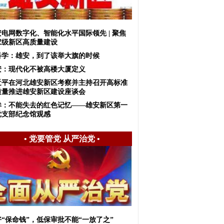
安电网数字化、智能化水平国际领先 | 聚焦
家级新区高质量建设
科学：雄安，到了该举大旗的时候
安：现代化不被高楼大厦定义
近平在河北雄安新区考察并主持召开高标准
质量推进雄安新区建设座谈会
眸：不能失去的红色记忆——雄安新区第一
党支部纪念馆观感
•
党要管党 从严治党
•
好“保命钱”，低保审批不能“一放了之”