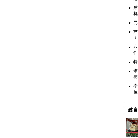
后
机
昆
尹
面
印
件
特
谁
赛
泰
被
建言