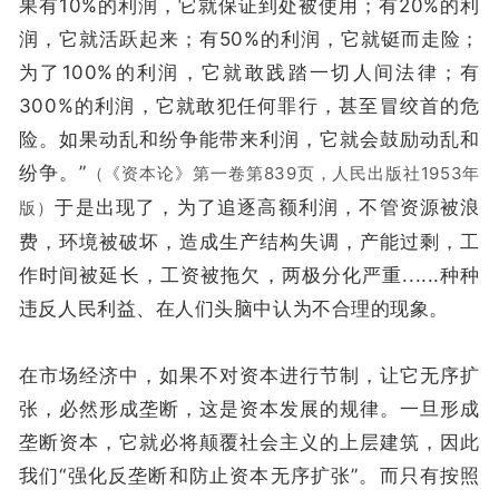
果有10%的利润，它就保证到处被使用；有20%的利
润，它就活跃起来；有50%的利润，它就铤而走险；
为了100%的利润，它就敢践踏一切人间法律；有
300%的利润，它就敢犯任何罪行，甚至冒绞首的危
险。如果动乱和纷争能带来利润，它就会鼓励动乱和
纷争。”
（《资本论》第一卷第839页，人民出版社1953年
于是出现了，为了追逐高额利润，不管资源被浪
版）
费，环境被破坏，造成生产结构失调，产能过剩，工
作时间被延长，工资被拖欠，两极分化严重......种种
违反人民利益、在人们头脑中认为不合理的现象。
在市场经济中，如果不对资本进行节制，让它无序扩
张，必然形成垄断，这是资本发展的规律。一旦形成
垄断资本，它就必将颠覆社会主义的上层建筑，因此
我们“强化反垄断和防止资本无序扩张”。而只有按照