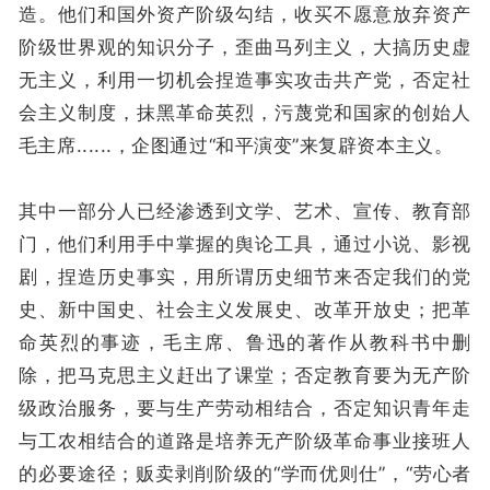
造。他们和国外资产阶级勾结，收买不愿意放弃资产
阶级世界观的知识分子，歪曲马列主义，大搞历史虚
无主义，利用一切机会捏造事实攻击共产党，否定社
会主义制度，抹黑革命英烈，污蔑党和国家的创始人
毛主席......，企图通过“和平演变”来复辟资本主义。
其中一部分人已经渗透到文学、艺术、宣传、教育部
门，他们利用手中掌握的舆论工具，通过小说、影视
剧，捏造历史事实，用所谓历史细节来否定我们的党
史、新中国史、社会主义发展史、改革开放史；把革
命英烈的事迹，毛主席、鲁迅的著作从教科书中删
除，把马克思主义赶出了课堂；否定教育要为无产阶
级政治服务，要与生产劳动相结合，否定知识青年走
与工农相结合的道路是培养无产阶级革命事业接班人
的必要途径；贩卖剥削阶级的“学而优则仕”，“劳心者