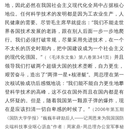
地，因此必然在我国社会主义现代化全局中占据核心
地位。任何科学技术的发明都是因为工农业生产，人
民健康的需要。尽管毛主席早就提出：“我们不能走
世
界各国
技术发展的老路，跟在别人后面一步一步地爬
行。我们必须打破常规，尽量采用先进技术，在一个
不太长的历史时期内，把中国建设成为一个社会主义
的现代化强国。”
并且
（《毛泽东文集》第八卷第341页）
领导我们打破两个超级大国的技术垄断，自力更生，
艰苦奋斗，造出了“两弹一星+核潜艇”。周总理在第一
次核试验成功后感慨地说：“我们能不能自力更生地攀
登科学技术的高峰，这不仅在国外而且在国内都是有
人怀疑的。但是，随着我国第一颗原子弹的爆炸，现
在是应该扫清一切自卑感的时候了。”
（2006年第五期
《国防大学学报》“巍巍丰碑励后人——记周恩来为我国国防
尖端科技事业呕心沥血”作者：周家鼎-周总理办公室军事秘