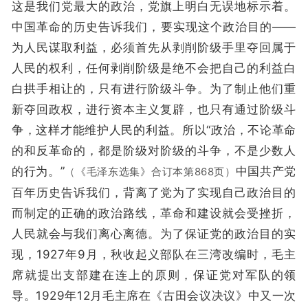
这是我们党最大的政治，党旗上明白无误地标示着。
中国革命的历史告诉我们，要实现这个政治目的——
为人民谋取利益，必须首先从剥削阶级手里夺回属于
人民的权利，任何剥削阶级是绝不会把自己的利益白
白拱手相让的，只有进行阶级斗争。为了制止他们重
新夺回政权，进行资本主义复辟，也只有通过阶级斗
争，这样才能维护人民的利益。所以“政治，不论革命
的和反革命的，都是阶级对阶级的斗争，不是少数人
的行为。”
中国共产党
（《毛泽东选集》合订本第868页）
百年历史告诉我们，背离了党为了实现自己政治目的
而制定的正确的政治路线，革命和建设就会受挫折，
人民就会与我们离心离德。为了保证党的政治目的实
现，1927年9月，秋收起义部队在三湾改编时，毛主
席就提出支部建在连上的原则，保证党对军队的领
导。1929年12月毛主席在《古田会议决议》中又一次