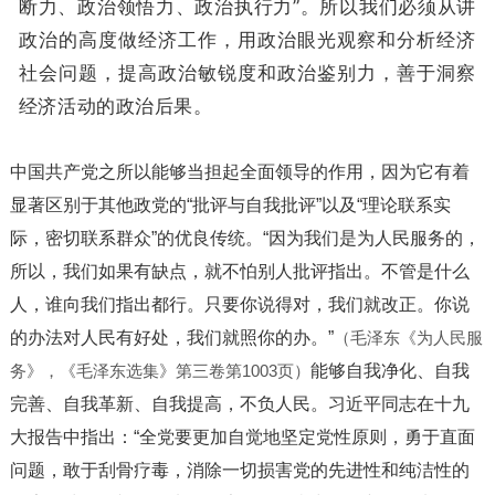
断力、政治领悟力、政治执行力”。所以我们必须从讲
政治的高度做经济工作，用政治眼光观察和分析经济
社会问题，提高政治敏锐度和政治鉴别力，善于洞察
经济活动的政治后果。
中国共产党之所以能够当担起全面领导的作用，因为它有着
显著区别于其他政党的“批评与自我批评”以及“理论联系实
际，密切联系群众”的优良传统。“因为我们是为人民服务的，
所以，我们如果有缺点，就不怕别人批评指出。不管是什么
人，谁向我们指出都行。只要你说得对，我们就改正。你说
的办法对人民有好处，我们就照你的办。”
（毛泽东《为人民服
务》，《毛泽东选集》第三卷第1003页）
能够自我净化、自我
完善、自我革新、自我提高，不负人民。习近平同志在十九
大报告中指出：“全党要更加自觉地坚定党性原则，勇于直面
问题，敢于刮骨疗毒，消除一切损害党的先进性和纯洁性的