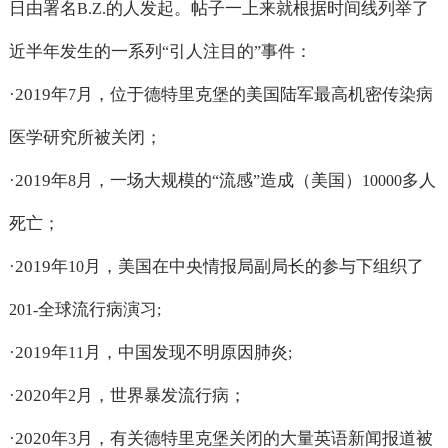
日由署名
的人发起。帖子一上来就根据时间线列举了
B.Z.
近半年发生的一系列
引人注目的
事件：
“
”
·2019
年
月，位于德特里克堡的美国陆军最高机密传染病
7
医学研究所被关闭；
·2019
年
月，一场大规模的
流感
造成（美国）
多人
8
“
”
10000
死亡；
·2019
年
月，美国在中央情报局副局长的参与下组织了
10
全球流行病演习
201-
;
·2019
年
月，中国发现不明原因肺炎
11
;
·2020
年
月，世界暴发流行病；
2
·2020
年
月，有关德特里克堡关闭的大量英语新闻报道被
3