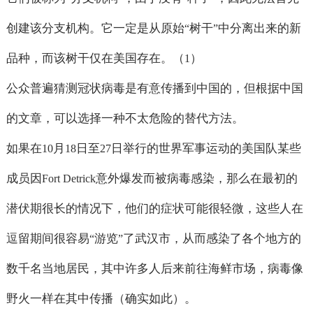
创建该分支机构。它一定是从原始
树干
中分离出来的新
“
”
品种，而该树干仅在美国存在。（
）
1
公众普遍猜测冠状病毒是有意传播到中国的，但根据中国
的文章，可以选择一种不太危险的替代方法。
如果在
月
日至
日举行的世界军事运动的美国队某些
10
18
27
成员因
意外爆发而被病毒感染，那么在最初的
Fort Detrick
潜伏期很长的情况下，他们的症状可能很轻微，这些人在
逗留期间很容易
游览
了武汉市，从而感染了各个地方的
“
”
数千名当地居民，其中许多人后来前往海鲜市场，病毒像
野火一样在其中传播（确实如此）。