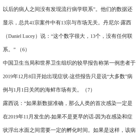
以后的病人之间没有发现流行病学联系
。他们的数据还
”
显示，总共
宗案件中有
宗与市场无关。丹尼尔
露西
41
13
·
（
）说：
这个数字很大，
个，没有任何联
Daniel Lucey
“
13
系。
（
）
”
6
中国卫生当局和世界卫生组织的较早报告称第一例患者于
年
月
日开始出现症状
这些报告只是说
大多数
病
2019
12
8
-
“
”
例与
月
日关闭的海鲜市场有关。（
）
1
1
7
露西说：
如果新数据准确，那么人类的首次感染一定是
“
在
年
月发生的
如果不是更早的话
因为在感染和症
2019
11
-
-
状浮出水面之间需要一定的孵化时间。如果是这样，该病