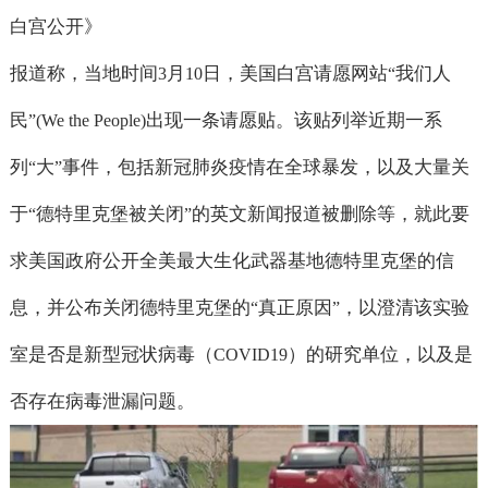
白宫公开》
报道称，当地时间
月
日，美国白宫请愿网站
我们人
3
10
“
民
出现一条请愿贴。该贴列举近期一系
”(We the People)
列
大
事件，包括新冠肺炎疫情在全球暴发，以及大量关
“
”
于
德特里克堡被关闭
的英文新闻报道被删除等，就此要
“
”
求美国政府公开全美最大生化武器基地德特里克堡的信
息，并公布关闭德特里克堡的
真正原因
，以澄清该实验
“
”
室是否是新型冠状病毒（
）的研究单位，以及是
COVID19
否存在病毒泄漏问题。