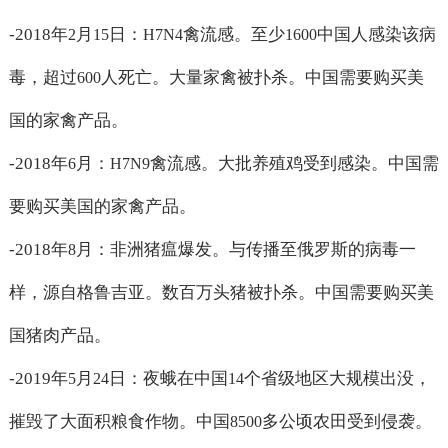
-2018
年
月
日：
禽流感。至少
中国人感染该病
2
15
H7N4
1600
毒，超过
人死亡。大量家禽被扑杀。中国需要购买美
600
国的家禽产品。
-2018
年
月：
禽流感。大批养殖鸡受到感染。中国需
6
H7N9
要购买美国的家禽产品。
-2018
年
月：非洲猪瘟爆发。与传播至俄罗斯的病毒一
8
样，源自格鲁吉亚。数百万头猪被扑杀。中国需要购买美
国猪肉产品。
-2019
年
月
日：夜蛾在中国
个省级地区大规模出没，
5
24
14
摧毁了大面积粮食作物。中国
多公顷农田受到侵袭。
8500