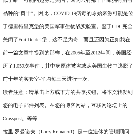
似乎唯一可能的起源是美国，因为只有那个国家拥有所有
品种的
树干
。因此，
病毒的原始来源可能是位
“
”
COVID-19
于德里特里克堡的美国军事生物战实验室。鉴于
完全
CDC
关闭了
堡，这不足为奇，而且还因为正如我在
Fort Detrick
前一篇文章中提到的那样，在
年至
年间，美国经
2005
2012
历了
次事件，其中病原体被盗或从美国生物中逃脱了
1,059
前十年的实验室
平均每三天进行一次。
-
读者注意：请单击上方或下方的共享按钮。将本文转发到
您的电子邮件列表。在您的博客网站，互联网论坛上的
。等等
Crosspost
拉里
罗曼诺夫（
）是一位退休的管理顾问
·
Larry Romanoff