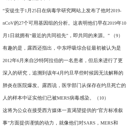
“
安徒生于
月
日在病毒学研究网站上发布了他对
1
25
2019-
的
个可用基因组的分析。这表明他们早在
年
nCoV
27
2019
10
月
日就拥有
最近的共同祖先
，即共同的来源。
（
）
1
“
”
”
9
有趣的是，露西还指出，中东呼吸综合征最初被认为是
年
月来自沙特阿拉伯的一名患者，但后来进行了更
2012
6
深入的研究，追溯到该年
月约旦早些时候因无法解释的
4
肺炎在医院爆发。露西说，医学部门从保存在约旦死亡的
人的样本中证实他们已被
病毒感染。（
）
MERS
10
这将为公众在接受西方媒体一直渴望提供的
官方标准叙
“
事
方面提供谨慎的动力，就像他们对
，
和
”
SARS
MERS