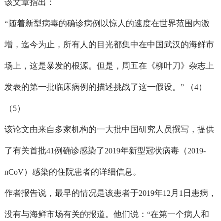
该文章指出：
“
随着新型病毒的确诊病例以惊人的速度在世界范围内激
增，迄今为止，所有人的目光都集中在中国武汉的海鲜市
场上，这是暴发的根源。但是，周五在《柳叶刀》杂志上
发表的第一批临床病例的描述挑战了这一假设。
（
）
”
4
（
）
5
该论文由来自多家机构的一大批中国研究人员撰写，提供
了有关首批
例确诊感染了
年新型冠状病毒（
41
2019
2019-
）感染的住院患者的详细信息。
nCoV
作者报告说，最早的情况是该患者于
年
月
日患病，
2019
12
1
没有与海鲜市场有关的报道。他们说：
在第一个病人和
“