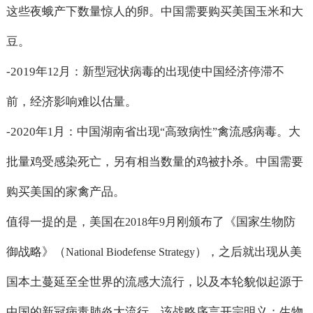
这些夜蛾产下数量惊人的卵。中国需要购买美国玉米和大
豆。
-2019
年
月：新型冠状病毒的出现使中国经济停滞不
12
前，经济影响难以估量。
-2020
年
月：中国湖南省出现
高致病性
禽流感病毒。大
1
“
”
批量鸡受感染死亡，另有相当数量的鸡被扑杀。中国需要
购买美国的家禽产品。
值得一提的是，美国在
年
月刚颁布了《国家生物防
2018
9
御战略》（
），之后就出现从美
National Biodefense Strategy
国本土蔓延至全世界的流感大流行，以及本轮貌似起源于
中国的新冠病毒肺炎大流行。该战略序言开宗明义：生物