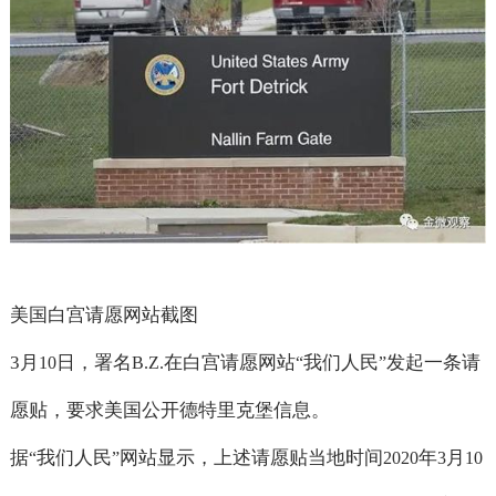
美国白宫请愿网站截图
3
月
日，署名
在白宫请愿网站
我们人民
发起一条请
10
B.Z.
“
”
愿贴，要求美国公开德特里克堡信息。
据
我们人民
网站显示，上述请愿贴当地时间
年
月
“
”
2020
3
10