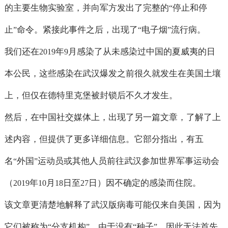
的主要生物实验室，并向军方发出了完整的
停止和停
“
止
命令。紧接此事件之后，出现了
电子烟
流行病。
”
“
”
我们还在
年
月感染了从未感染过中国的夏威夷的日
2019
9
本公民，这些感染在武汉爆发之前很久就发生在美国土壤
上，但仅在德特里克堡被封锁后不久才发生。
然后，在中国社交媒体上，出现了另一篇文章，了解了上
述内容，但提供了更多详细信息。它部分指出，有五
名
外国
运动员或其他人员前往武汉参加世界军事运动会
“
”
（
年
月
日至
日）因不确定的感染而住院。
2019
10
18
27
该文章更清楚地解释了武汉版病毒可能仅来自美国，因为
它们被称为
分支机构
，由于没有
种子
，因此无法首先
“
”
“
”