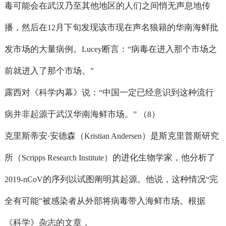
毒可能会在武汉乃至其他地区的人们之间悄无声息地传
播，然后在
月下旬发现该市现在声名狼籍的华南海鲜批
12
发市场的大量病例。
断言：
病毒在进入那个市场之
Lucey
“
前就进入了那个市场。
”
露西对《科学内幕》说：
中国一定已经意识到这种流行
“
病并非起源于武汉华南海鲜市场。
（
）
”
8
克里斯蒂安
安德森（
）是斯克里普斯研究
·
Kristian Andersen
所（
）的进化生物学家，他分析了
Scripps Research Institute
的序列以试图阐明其起源。他说，这种情况
完
2019-nCoV
“
全有可能
被感染者从外部将病毒带入海鲜市场。根据
”
《科学》杂志的文章，