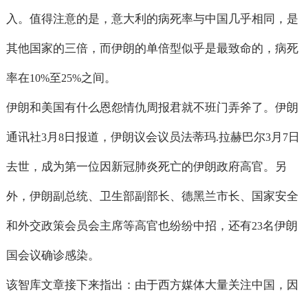
入。值得注意的是，意大利的病死率与中国几乎相同，是
其他国家的三倍，而伊朗的单倍型似乎是最致命的，病死
率在
至
之间。
10%
25%
伊朗和美国有什么恩怨情仇周报君就不班门弄斧了。伊朗
通讯社
月
日报道，伊朗议会议员法蒂玛
拉赫巴尔
月
日
3
8
.
3
7
去世，成为第一位因新冠肺炎死亡的伊朗政府高官。另
外，伊朗副总统、卫生部副部长、德黑兰市长、国家安全
和外交政策会员会主席等高官也纷纷中招，还有
名伊朗
23
国会议确诊感染。
该智库文章接下来指出：由于西方媒体大量关注中国，因