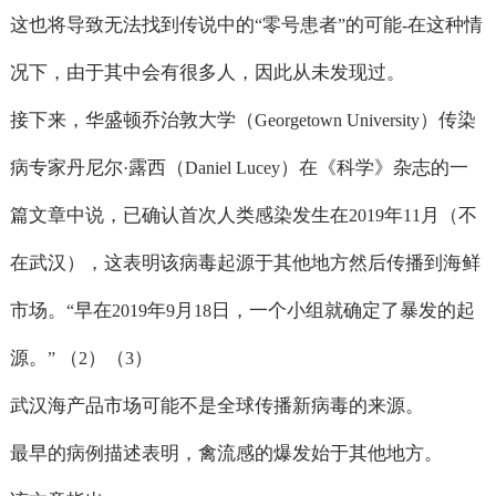
这也将导致无法找到传说中的
零号患者
的可能
在这种情
“
”
-
况下，由于其中会有很多人，因此从未发现过。
接下来，华盛顿乔治敦大学（
）传染
Georgetown University
病专家丹尼尔
露西（
）在《科学》杂志的一
·
Daniel Lucey
篇文章中说，已确认首次人类感染发生在
年
月（不
2019
11
在武汉），这表明该病毒起源于其他地方然后传播到海鲜
市场。
早在
年
月
日，一个小组就确定了暴发的起
“
2019
9
18
源。
（
）（
）
”
2
3
武汉海产品市场可能不是全球传播新病毒的来源。
最早的病例描述表明，禽流感的爆发始于其他地方。