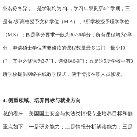
业名称各异；二是学制均为
2年，学习年限贯穿
4个学期；三
是有
2所高校授予文科学位（
M.A），
3所学校授予理学学位
（
M.S）；四是学分要求一般为
30-36学分，所有课程均为
3学
分，申请硕士学位需要修读的课程数量最多
12门，最少
10
门，其中必修课为
3-7门，选修课
6-9门；五是这
5所学校中有
3
所学校提供网络在线教学模式，便于情报在职人员修读。
4.
侧重领域、培养目标与就业方向
总的看来，美国国土安全与执法类情报专业培养目标和侧
重点如下：一是研究能力；二是情报分析解读能力；三是