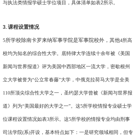
与执法类情报学硕士学位项目，具体清单如表
2所示。
课程设置情况
3.
5
所学校除南卡罗来纳军事学院是军事院校外，其他
4所高
校均为知名的综合性大学。底特律大学连续十余年被《美国
新闻与世界报道》评为美国中西部地区一流大学，密歇根州
立大学被誉为
“公立常春藤
”大学，中俄克拉荷马大学是全美
110所顶尖综合性大学之一，圣约瑟大学曾被《新闻与世界报
道》列为
“美国最好的大学之一
”。这
5所学校情报专业硕士学
位课程设置情况如表
3所示。这
5所学校的情报专业均由刑事
司法学院
(系
)开设，基本特点如下：一是研究领域相同，但专