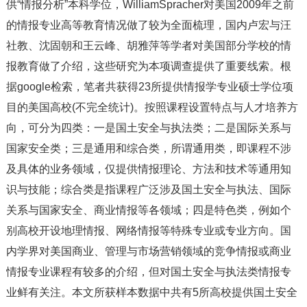
供
“情报分析
”本科学位，
WilliamSpracher对美国
2009年之前
的情报专业高等教育情况做了较为全面梳理，国内卢宏与汪
社教、沈固朝和王云峰、胡雅萍等学者对美国部分学校的情
报教育做了介绍，这些研究为本项调查提供了重要线索。根
据
google检索，笔者共获得
23所提供情报学专业硕士学位项
目的美国高校
(不完全统计
)。按照课程设置特点与人才培养方
向，可分为四类：一是国土安全与执法类；二是国际关系与
国家安全类；三是通用和综合类，所谓通用类，即课程不涉
及具体的业务领域，仅提供情报理论、方法和技术等通用知
识与技能；综合类是指课程广泛涉及国土安全与执法、国际
关系与国家安全、商业情报等各领域；四是特色类，例如个
别高校开设地理情报、网络情报等特殊专业或专业方向。国
内学界对美国商业、管理与市场营销领域的竞争情报或商业
情报专业课程有较多的介绍，但对国土安全与执法类情报专
业鲜有关注。本文所获样本数据中共有
5所高校提供国土安全