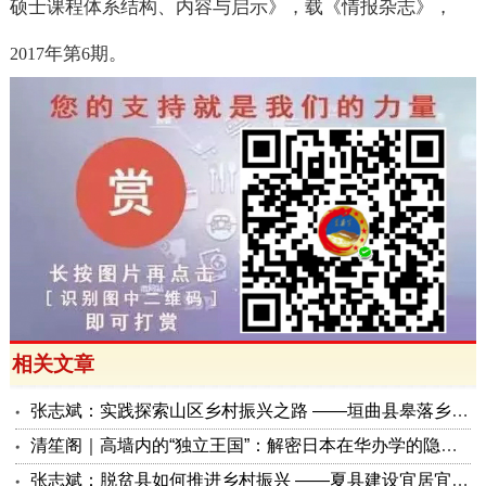
硕士课程体系结构、内容与启示》，载《情报杂志》，
年第
期。
2017
6
相关文章
张志斌：实践探索山区乡村振兴之路 ——垣曲县皋落乡建设生态宜居和美乡村调查
清笙阁｜高墙内的“独立王国”：解密日本在华办学的隐秘逻辑与三重面孔
张志斌：脱贫县如何推进乡村振兴 ——夏县建设宜居宜业宜游和美乡村的实践探索