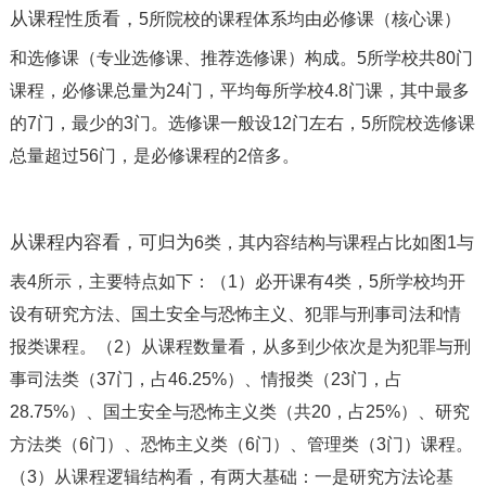
从课程性质看，
5所院校的课程体系均由必修课（核心课）
和选修课（专业选修课、推荐选修课）构成。
5所学校共
80门
课程，必修课总量为
24门，平均每所学校
4.8门课，其中最多
的
7门，最少的
3门。选修课一般设
12门左右，
5所院校选修课
总量超过
56门，是必修课程的
2倍多。
从课程内容看，可归为
6类，其内容结构与课程占比如图
1与
表
4所示，主要特点如下：（
1）必开课有
4类，
5所学校均开
设有研究方法、国土安全与恐怖主义、犯罪与刑事司法和情
报类课程。（
2）从课程数量看，从多到少依次是为犯罪与刑
事司法类（
37门，占
46.25%）、情报类（
23门，占
28.75%）、国土安全与恐怖主义类（共
20，占
25%）、研究
方法类（
6门）、恐怖主义类（
6门）、管理类（
3门）课程。
（
3）从课程逻辑结构看，有两大基础：一是研究方法论基