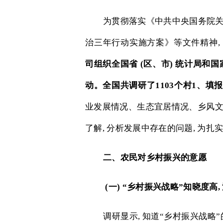
为贯彻落实《中共中央国务院
治三年行动实施方案》等文件精神
,
司组织全国省
(
区、市
)
统计局和国
动。全国共调研了
1103
个村
1
、填
业发展情况、生态宜居情况、乡风
了解
,
分析发展中存在的问题
,
为扎
二、农民对乡村振兴的意愿
(
一
)
“乡村振兴战略”知晓度高
,
调研显示
,
知道“乡村振兴战略