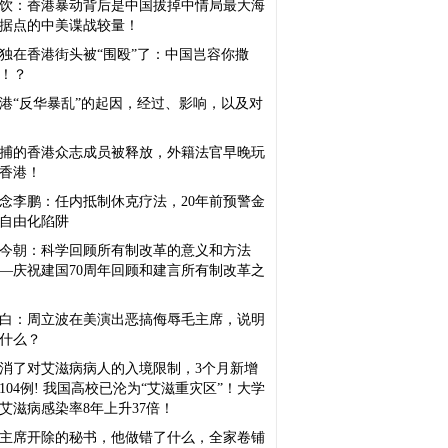
饮：香港暴动背后是中国拔掉中情局最大海
据点的中美谍战较量！
独在香港街头被“围殴”了：中国岂容你撒
！？
港“反华暴乱”的起因，经过、影响，以及对
捕的香港众志成员被释放，外籍法官早晚玩
香港！
念李鹏：任内抵制休克疗法，20年前预警金
自由化陷阱
今朝：科学回顾所有制改革的意义和方法
—庆祝建国70周年回顾和建言所有制改革之
白：周立波在美演出恶搞侮辱毛主席，说明
什么？
消了对艾滋病病人的入境限制，3个月新增
0104例! 我国高校已沦为“艾滋重灾区”！大学
艾滋病感染率8年上升37倍！
主席开除的秘书，他做错了什么，全家卷铺