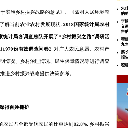
朱
关于实施乡村振兴战略的意见》、《农村人居环境整
的
李
了解当前农业农村发展现状
,
2018
国家统计局农村
义
告
家统计局各调查总队开展了“乡村振兴之路”调研活
翟
九
报
11979
份有效调查问卷
2,
对广大农民意愿、农村产
蔡
报
文明情况、乡村治理情况、民生保障情况等进行调查
翟
实推进乡村振兴战略提供决策参考。
深得百姓拥护
”的农民占全部受访农民的比重达到
82.8%,
乡村振兴