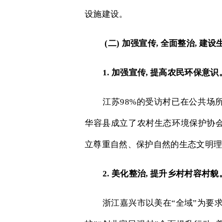
设施建设。
(
二
)
加强宣传
,
全面整治
,
建设
1.
加强宣传
,
提高农民环保意识
江苏
98%
的受访村已在公共场
华容县成立了农村生态环境保护协
立尊重自然、保护自然的生态文明
2.
美化整治
,
提升乡村村容村貌
浙江嘉兴市以美在“全域”为要