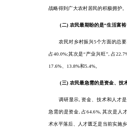
战略得到广大农村居民的积极拥护
(
二
)
农民最期盼的是“生活富裕
农民对乡村振兴
5
个方面的总要
占
40.0%;
其次是“产业兴旺”
,
占
22.7
17.6%
、
13.8%
和
5.4%
。
(
三
)
农民最急需的是资金、技
调研显示
,
资金、技术和人才是
急需的是资金
,
占
64.6%,
其次是人
术水平落后、人才匮乏是当前实施