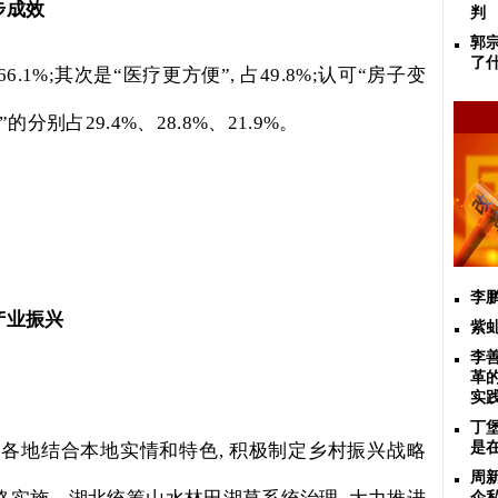
步成效
判
郭
了
66.1%;
其次是“医疗更方便”
,
占
49.8%;
认可“房子变
”的分别占
29.4%
、
28.8%
、
21.9%
。
李
产业振兴
紫
李
革
实
丁堡
是
,
各地结合本地实情和特色
,
积极制定乡村振兴战略
周
企