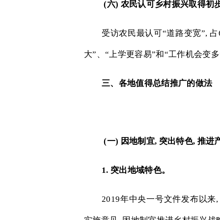
(
六
)
农民认可乡村振兴取得初
受访农民最认可“道路变宽”
,
占
大”、“上学更容易”和“工作机会变多
三、各地值得总结推广的做法
(
一
)
因地制宜
,
突出特色
,
推进
1.
突出地域特色。
2019
年中央一号文件发布以来