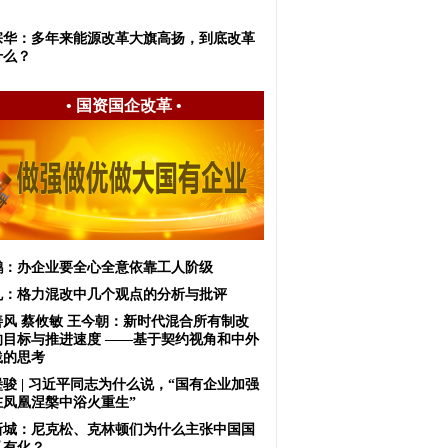
宗华：多年来能源改革大旗高扬，到底改革
什么？
•
国资国企改革
•
鹏：办企业要全心全意依靠工人阶级
虬：格力混改中几个观点的分析与批评
善风 蔡攸敏 王今朝：新时代混合所有制改
的目标与推进速度 ——基于契约视角和中外
践的思考
骏 | 习近平同志为什么说，“国有企业加强
在凤凰涅槃中浴火重生”
新城：尼克松、克林顿们为什么主张中国国
私有化？