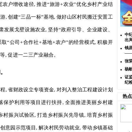
宽农户增收途径
,
推进“旅游
+
农业”优化乡村产业结
旅游
,
创建“三品一标”基地
,
做好山区村民搬迁安置工
肃发展戈壁设施农业
,
坚持“政府引导、企业建设、
中
出
采取“公司
+
合作社
+
基地
+
农户”的经营模式
,
积极开
钱
——
光等
,
促进一二三产业融合。
张
杨
用。
证
纪
工程
,
省财政设立专项资金
,
对列入整治工程建设计划
热点
落保护利用等项目进行扶持
,
全面推进美丽乡村建
乡村振兴试验区
,
打造乡村振兴先导镇
,
培育乡村振
化创意园示范项目
,
解决村民劳动就业
,
带动乡镇基础