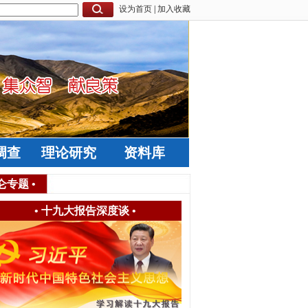
设为首页
|
加入收藏
调查
理论研究
资料库
仑专题
•
•
十九大报告深度谈
•