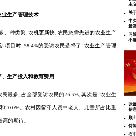
主
关
农业生产管理技术
中
最
多、种类繁
,
农机更新快
,
农民急需先进的农业生产
习
不
训项目时
, 58.4%
的受访农民选择了“农业生产管理
疗、生产投入和教育费用
农民最多
,
占全部受访农民的
26.5%,
其次是“农业生
张
和
20.0%
。农村因留守人员中老人、儿童所占比重
信
顾
较高的期待。
侍
石