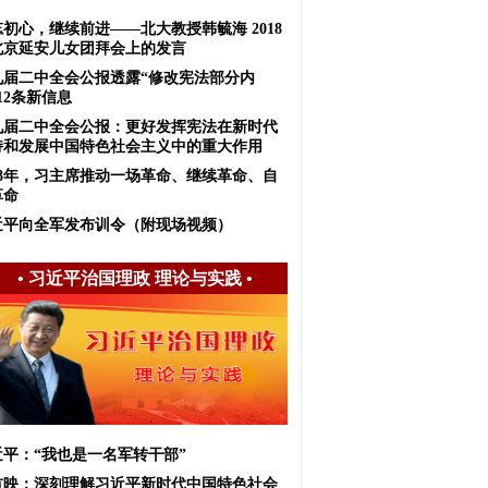
初心，继续前进——北大教授韩毓海 2018
北京延安儿女团拜会上的发言
九届二中全会公报透露“修改宪法部分内
12条新信息
九届二中全会公报：更好发挥宪法在新时代
持和发展中国特色社会主义中的重大作用
018年，习主席推动一场革命、继续革命、自
革命
近平向全军发布训令（附现场视频）
•
习近平治国理政 理论与实践
•
近平：“我也是一名军转干部”
首映：深刻理解习近平新时代中国特色社会