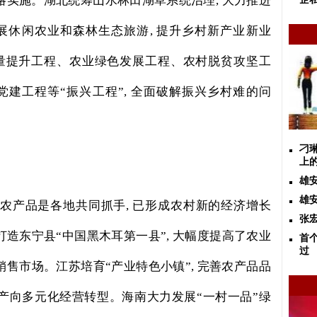
略实施。湖北统筹山水林田湖草系统治理
,
大力推进
展休闲农业和森林生态旅游
,
提升乡村新产业新业
量提升工程、农业绿色发展工程、农村脱贫攻坚工
党建工程等“振兴工程”
,
全面破解振兴乡村难的问
刁
上
雄
雄
农产品是各地共同抓手
,
已形成农村新的经济增长
张
打造东宁县“中国黑木耳第一县”
,
大幅度提高了农业
首
过
销售市场。江苏培育“产业特色小镇”
,
完善农产品品
产向多元化经营转型。海南大力发展“一村一品”绿