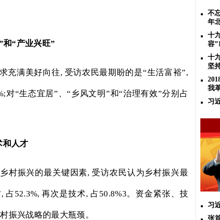
不忘
。
年
十
”和“产业兴旺”
容”
十
坚
求充满美好向往
,
受访农民最期盼的是“生活富裕”
,
2
我
%;
对“生态宜居”、“乡风文明”和“治理有效”分别占
习
术和人才
乡村振兴的最关键因素
,
受访农民认为乡村振兴最
才
,
占
52.3%,
再次是技术
,
占
50.8%3
。资金紧张、技
习
乡村振兴战略的最大瓶颈。
张