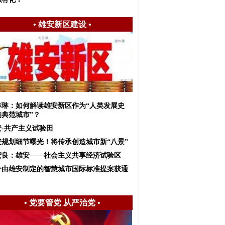
•
雄安新区建设
•
琳琳：如何解读雄安新区作为“人类发展史
的典范城市”？
安-共产主义试验田
安规划细节曝光！将传承创造城市新“八景”
宏良：雄安——社会主义共享经济试验区
个由雄安制定的智慧城市国际标准提案获通
•
党要管党 从严治党
•