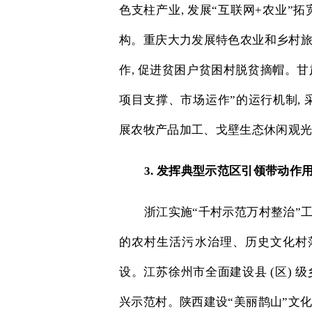
色支柱产业
,
发展“互联网
+
农业”拓
构。重庆大力发展特色农业和乡村
作
,
促进贫困户贫困村脱贫摘帽。甘
项目支撑、市场运作”的运行机制
,
展农牧产品加工、戈壁生态休闲观
3.
发挥典型示范区引领带动作
浙江实施“千村示范万村整治”
的农村生活污水治理、历史文化村
设。江苏徐州市全面建设县
(
区
)
级
兴示范村。陕西建设“美丽鹊山”文