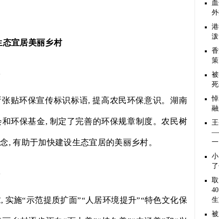
血
外
港
泼
生态宜居美丽乡村
香
策
。
被
死
悼
所张贴环保宣传标识标语
,
提高农民环保意识。湖南
融
会和环保基金
,
制定了完善的环保规章制度。农民树
王
—
理念
,
有助于加快建设生态宜居的美丽乡村。
一
小
了
。
取
4
求
,
实施“示范提质扩面”“人居环境提升”“特色文化保
生
被