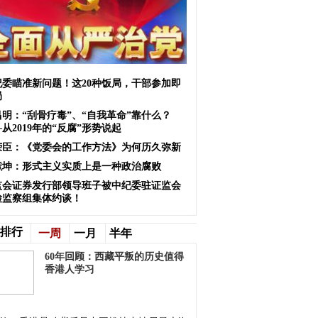
纪委瞄准新问题！这20种饭局，干部参加即
局
昌明：“刮骨疗毒”、“自我革命”靠什么？
从2019年的“反腐”形势说起
荣臣：《党委会的工作方法》为何历久弥新
献坤：形式主义实质上是一种政治腐败
监会证券发行部领导班子被中纪委驻证监会
检监察组集体约谈！
排行
一周
一月
半年
60年回顾：西藏平叛的历史值得
香港人学习