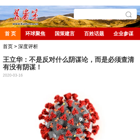
首 页
环球聚焦
国策建言
百姓话题
企业参谋
首页
>
深度评析
王立华：不是反对什么阴谋论，而是必须查清
有没有阴谋！
2020-03-16