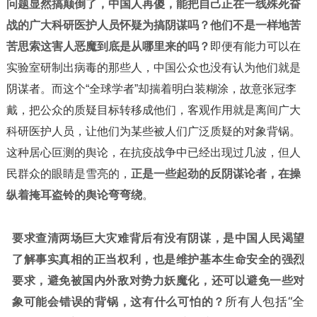
问题显然搞颠倒了，
中国人再傻，能把自己正在一线殊死奋
战的广大科研医护人员怀疑为搞阴谋吗？他们不是一样地苦
苦思索这害人恶魔到底是从哪里来的吗？
即便有能力可以在
实验室研制出病毒的那些人，中国公众也没有认为他们就是
阴谋者。而这个“全球学者”却揣着明白装糊涂，故意张冠李
戴，把公众的质疑目标转移成他们，客观作用就是离间广大
科研医护人员，让他们为某些被人们广泛质疑的对象背锅。
这种居心叵测的舆论，在抗疫战争中已经出现过几波，但人
民群众的眼睛是雪亮的，
正是一些起劲的反阴谋论者，在操
纵着掩耳盗铃的舆论弯弯绕
。
要求查清两场巨大灾难背后有没有阴谋，是中国人民渴望
了解事实真相的正当权利，也是维护基本生命安全的强烈
要求，避免被国内外敌对势力妖魔化，还可以避免一些对
象可能会错误的背锅，这有什么可怕的？
所有人包括“全