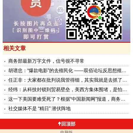
相关文章
商务部最新万字文件，信号很不寻常
胡谱忠：“爆款电影”的去殖民化 ——双佰论坛反思想殖民系列报告之五
任正非：大家都在批判说我管得细，其实我就是去抓了一些点激活原有政策这潭水
经纬：从科技封锁到贸易壁垒，美西方集体围堵，是怕被砸了金饭碗
这一下美国要难受死了？根据“中国新闻网”报道，商务部公布了5项对美反制措施，可谓是招招击准美国要害！
社交媒体不是 “精日” 潜伏阵地
回顶部
电脑版