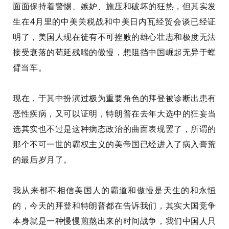
面面保持着警惕、嫉妒、施压和破坏的狂热，但其实发
生在4月里的中美关税战和中美日内瓦经贸会谈已经证
明了，美国人现在徒有不可挫败的雄心壮志和极度无法
接受衰落的苟延残喘的傲慢，想阻挡中国崛起无异于螳
臂当车。
现在，于其中扮演过极为重要角色的拜登被诊断出患有
恶性疾病，又可以证明，特朗普在去年大选中的狂妄当
选其实也不过是这种病态政治的曲面表现罢了，所谓的
那个不可一世的霸权主义的美帝国已经进入了病入膏荒
的最后岁月了。
我从来都不相信美国人的霸道和傲慢是天生的和永恒
的，今天的拜登和特朗普都在告诉我们，其实大国竞争
本身就是一种慢慢煎熬出来的时间战争，我们中国人只