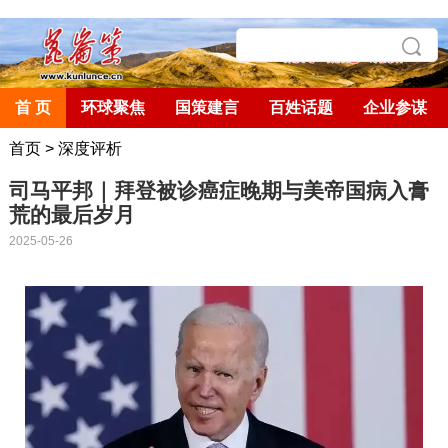
首 页
环球聚焦
国策建言
百姓话题
企业参谋
首页
>
深度评析
司马平邦｜拜登被诊癌症晚期与美帝国病入膏
荒的最后岁月
2025-05-26