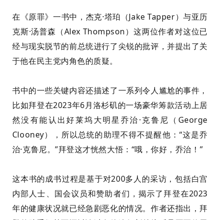
在《原罪》一书中，杰克·塔珀（Jake Tapper）与亚历
克斯·汤普森（Alex Thompson）这两位作者对这位已
经与现实脱节的前总统进行了尖锐的批评，并提出了关
于他在民主党内角色的质疑。
书中的一些关键内容还描述了一系列令人尴尬的事件，
比如拜登在2023年6月洛杉矶的一场豪华筹款活动上居
然没有能认出好莱坞大明星乔治·克鲁尼（George
Clooney），所以总统的助理不得不提醒他：“这是乔
治·克鲁尼。”拜登这才恍然大悟：“哦，你好，乔治！”
这本书的成书过程是基于对200多人的采访，包括白宫
内部人士、国会议员和赞助者们，揭示了拜登在2023
年的健康状况就已经急剧恶化的情况。作者还指出，拜