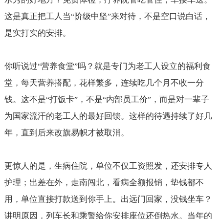
这是真正把工人当
阶级中坚
来对待，不是空口说白话，
“
”
是实打实的安排。
你听说过
营养食堂
吗？就是专门为老工人设立的福利食
“
”
堂，每天营养搭配，花样繁多，连续吃几个月不收一分
钱。这不是
打饭卡
，不是
内部员工价
，而是对一辈子
“
”
“
”
为国家流汗的老工人的最好回馈。这样的待遇持续了好几
年，直到后来改旗易帜才被取消。
更惊人的是，生病住院，单位不仅工资照发，还安排专人
护理；出差在外，走南闯北，看病全额报销，垫钱都不
用，单位直接打款送到你手上。出远门回家，没钱坐车？
讲明原因，列车长和乘警给你安排座位还倒热水。当年的