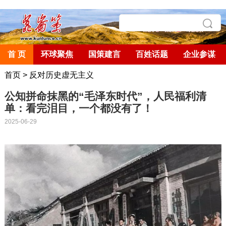
首 页
环球聚焦
国策建言
百姓话题
企业参谋
首页
>
反对历史虚无主义
公知拼命抹黑的“毛泽东时代”，人民福利清
单：看完泪目，一个都没有了！
2025-06-29