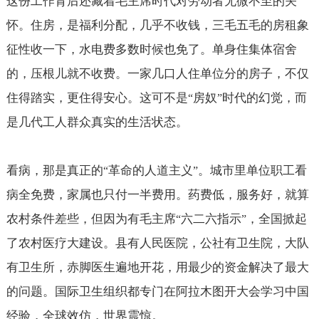
这份工作背后还藏着毛主席时代对劳动者无微不至的关
怀。住房，是福利分配，几乎不收钱，三毛五毛的房租象
征性收一下，水电费多数时候也免了。单身住集体宿舍
的，压根儿就不收费。一家几口人住单位分的房子，不仅
住得踏实，更住得安心。这可不是
房奴
时代的幻觉，而
“
”
是几代工人群众真实的生活状态。
看病，那是真正的
革命的人道主义
。城市里单位职工看
“
”
病全免费，家属也只付一半费用。药费低，服务好，就算
农村条件差些，但因为有毛主席
六二六指示
，全国掀起
“
”
了农村医疗大建设。县有人民医院，公社有卫生院，大队
有卫生所，赤脚医生遍地开花，用最少的资金解决了最大
的问题。国际卫生组织都专门在阿拉木图开大会学习中国
经验，全球效仿，世界震惊。