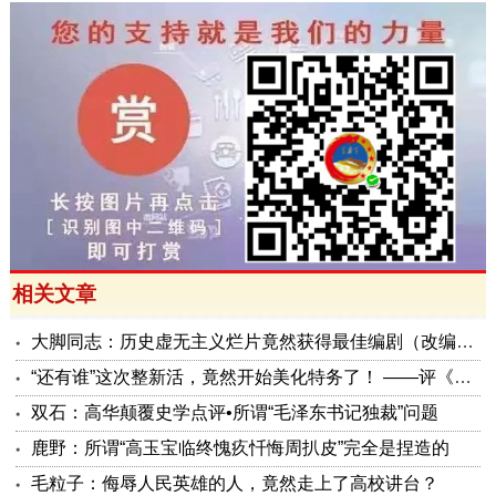
相关文章
大脚同志：历史虚无主义烂片竟然获得最佳编剧（改编）奖
“还有谁”这次整新活，竟然开始美化特务了！ ——评《抓特务》的历史虚无主义倾向
双石：高华颠覆史学点评•所谓“毛泽东书记独裁”问题
鹿野：所谓“高玉宝临终愧疚忏悔周扒皮”完全是捏造的
毛粒子：侮辱人民英雄的人，竟然走上了高校讲台？