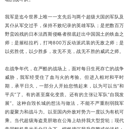
我军是迄今世界上唯一一支先后与两个超级大国的军队及
其仆从军交过手，保持不败纪录的英雄军队；是把数百万
野蛮凶残的日本法西斯侵略者彻底赶出中国国土的铁血之
师；是摧枯拉朽，打垮800万反动派武装的无敌之师；是
以劣胜优，以少胜多，攻无不克，战无不胜的威武之师。
在战争年代，在严酷的战场上，面对每日生死存亡的战争
威胁，我军经受住了血与火的考验。但进入相对和平时
期，承平日久，一部分人开始怠惰起来，以为可以当“和
平兵”了。有的甚至腐化变质。还有的主张让军队“自我发
展”。这种自毁长城的想法与做法，不能不严重削弱我军
的凝聚力和战斗力。以至国内外敌对势力一度以为有机可
乘。当代超级海盗竟胆敢在公海上劫持我大型货轮；现代