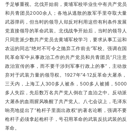
予足够重视。北伐开始前，黄埔军校毕业生中有共产党员
和共青团员2000余人；各地从逃散的敌军手里夺取大量
武器弹药，但当时的领导人却反对利用这些有利条件发展
党直接领导的革命武装。北伐战争开始后，当时的领导人
只同意派少数共产党员去黄埔军校学习，要求从事工运和
农运的同志“绝对不可令之抛弃工作前去”军校。强调在国
民革命军中从事政治工作的共产党员和共青团员“只注意
政治宣传的事，而不要干涉到军事行政上的事”，主动放
弃对于武装力量的领导权。1927年“4·12反革命大屠杀，
三天内，上海工人300多人被杀，500多人被捕，5000
多人失踪，先后数万名共产党人倒在了血泊之中。反动派
大屠杀的血雨腥风唤醒了共产党人。八七会议上，毛泽东
响亮地提出了“枪杆子里面出政权”的著名论断，强调不要
枪杆子必须拿起枪杆子，号召用革命的武装反抗武装的反
革命。