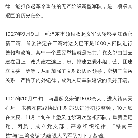
律，能担负起革命重任的无产阶级新型军队，是一项极其
艰巨的历史任务。
1927年9月9日，毛泽东率领秋收起义军队转移至江西永
新三湾。前委决定在三湾对这支已不足1000人部队进行
整顿和改编。其中一个重要举措就是把共产党支部由过去
建在团上，改为建在连上，班、排建立党小组，营、团建
立党委，等等，从而加强了党对部队的领导，密切了官兵
关系，严格了内外纪律，成为人民军队建设的良好开端。
1927年10月中旬，南昌起义余部1500余人，进入赣南天
心圩，朱德在陈毅协助下对部队进行初步整顿，10月底
在大庚、11月上旬在上堡又连续两次整顿部队，重新登记
党、团员，成立党支部，严格组织纪律。“赣南三
整”与“三湾改编”为建设人民军队打下了基础。