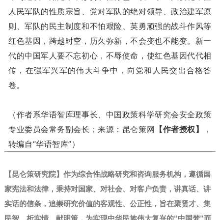
人民军队的性质宗旨、党对军队的绝对领导、政治建军原
则、军队的民主制度和不怕艰险、英勇顽强的战斗作风等
红色基因，跨越时空，历久弥新，不会变也不能变。新一
代的中国军人要不忘初心，不辱使命，使红色基因代代相
传，在强军兴军的伟大斗争中，向党和人民交出合格答
卷。
（作者系华语智库理事长、中国政策科学研究会安全政策
专业委员会常务副会长；来源：昆仑策网
【作者授权】
，
转编自“华语智库”）
【昆仑策研究院】作为综合性战略研究和咨询服务机构，遵循国
家宪法和法律，秉持对国家、对社会、对客户负责，讲真话、讲
实话的信条，追崇研究价值的客观性、公正性，旨在聚贤才、集
民智、析实情、献明策，为实现中华民族伟大复兴的“中国梦”而