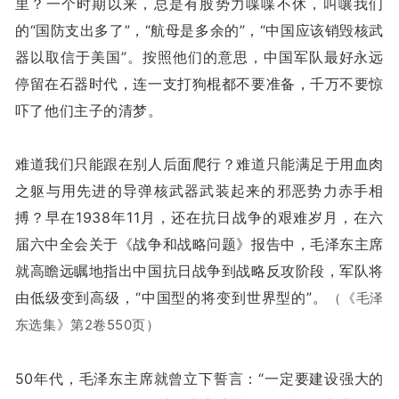
里？一个时期以来，总是有股势力喋喋不休，叫嚷我们
的“国防支出多了”，“航母是多余的”，“中国应该销毁核武
器以取信于美国”。按照他们的意思，中国军队最好永远
停留在石器时代，连一支打狗棍都不要准备，千万不要惊
吓了他们主子的清梦。
难道我们只能跟在别人后面爬行？难道只能满足于用血肉
之躯与用先进的导弹核武器武装起来的邪恶势力赤手相
搏？早在1938年11月，还在抗日战争的艰难岁月，在六
届六中全会关于《战争和战略问题》报告中，毛泽东主席
就高瞻远瞩地指出中国抗日战争到战略反攻阶段，军队将
由低级变到高级，“中国型的将变到世界型的”。
（《毛泽
东选集》第2卷550页）
50年代，毛泽东主席就曾立下誓言：“一定要建设强大的