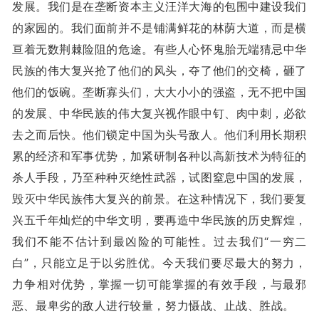
发展。我们是在垄断资本主义汪洋大海的包围中建设我们
的家园的。我们面前并不是铺满鲜花的林荫大道，而是横
亘着无数荆棘险阻的危途。有些人心怀鬼胎无端猜忌中华
民族的伟大复兴抢了他们的风头，夺了他们的交椅，砸了
他们的饭碗。垄断寡头们，大大小小的强盗，无不把中国
的发展、中华民族的伟大复兴视作眼中钉、肉中刺，必欲
去之而后快。他们锁定中国为头号敌人。他们利用长期积
累的经济和军事优势，加紧研制各种以高新技术为特征的
杀人手段，乃至种种灭绝性武器，试图窒息中国的发展，
毁灭中华民族伟大复兴的前景。在这种情况下，我们要复
兴五千年灿烂的中华文明，要再造中华民族的历史辉煌，
我们不能不估计到最凶险的可能性。过去我们“一穷二
白”，只能立足于以劣胜优。今天我们要尽最大的努力，
力争相对优势，掌握一切可能掌握的有效手段，与最邪
恶、最卑劣的敌人进行较量，努力慑战、止战、胜战。