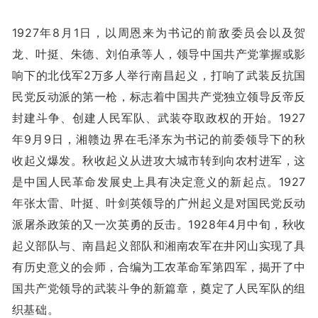
1927年8月1日，以周恩来为书记的前敌委员会以及贺
龙、叶挺、朱德、刘伯承等人，领导中国共产党掌握或影
响下的北伐军2万多人举行南昌起义，打响了武装反抗国
民党反动派的第一枪，标志着中国共产党独立领导反帝反
封建斗争、创建人民军队、武装夺取政权的开始。1927
年9月9日，湘赣边界在毛泽东为书记的前委领导下的秋
收起义爆发。秋收起义从进攻大城市转到向农村进军，这
是中国人民革命发展史上具有决定意义的新起点。1927
年张太雷、叶挺、叶剑英领导的广州起义是对国民党反动
派屠杀政策的又一次英勇的反击。1928年4月中旬，秋收
起义部队与、南昌起义部队和湘南农军在井冈山实现了具
有历史意义的会师，合编为工农革命军第四军，揭开了中
国共产党领导的武装斗争的新篇章，奠定了人民军队的组
织基础。