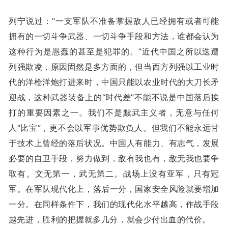
列宁说过：“一支军队不准备掌握敌人已经拥有或者可能
拥有的一切斗争武器、一切斗争手段和方法，谁都会认为
这种行为是愚蠢的甚至是犯罪的。”近代中国之所以迭遭
列强欺凌，原因固然是多方面的，但当西方列强以工业时
代的洋枪洋炮打进来时，中国只能以农业时代的大刀长矛
迎战，这种武器装备上的“时代差”不能不说是中国落后挨
打的重要因素之一。我们不是黩武主义者，无意与任何
人“比宝”，更不会以军事优势欺负人。但我们不能永远甘
于技术上曾经的落后状况。中国人有能力、有志气，发展
必要的自卫手段，努力做到，敌有我也有，敌无我也要争
取有。文无第一，武无第二。战场上没有亚军，只有冠
军。在军队现代化上，落后一分，国家安全风险就要增加
一分。在同样条件下，我们的现代化水平越高，作战手段
越先进，胜利的把握就多几分，就会少付出血的代价。