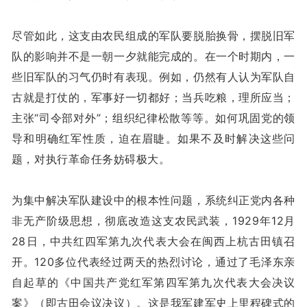
尽管如此，这支由农民组成的军队要脱胎换骨，摆脱旧军
队的影响并不是一朝一夕就能完成的。在一个时期内，一
些旧军队的习气仍时有表现。例如，仍然有人认为军队自
古就是打仗的，军事好一切都好；当兵吃粮，理所应当；
主张“司令部对外”；组织纪律松散等等。如何巩固党的领
导和明确红军性质，迫在眉睫。如果不及时解决这些问
题，对执行革命任务妨碍极大。
为集中解决军队建设中的根本性问题，系统纠正党内各种
非无产阶级思想，彻底改造这支农民武装，1929年12月
28日，中共红四军第九次代表大会在闽西上杭古田镇召
开。120多位代表经过两天的热烈讨论，通过了毛泽东亲
自起草的《中国共产党红军第四军第九次代表大会决议
案》（即古田会议决议）。这是我军建军史上里程碑式的