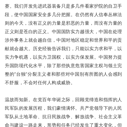
赛。我们开发先进武器装备只是多几件看家护院的自卫手
段，使中国国家安全多几分把握。在仍然有人信奉丛林法
则的今天，没有正义的力量是邪恶的力量，而没有力量的
正义则是苍白的正义。中国国防实力越强大，中国在处理
涉外事务上就会越自信，中国对地区稳定和世界和平的贡
献就会越大。历史经验告诉我们，只能以实力求和平，以
实力争机遇，以实力卫国权，以实力保发展。中国努力提
升国防现代化水平，除了那些执意危害国家主权与领土完
整的“台独”分裂主义者和那些对中国别有所图的人会感到
不舒服，不会对任何人构成威胁。
温故而知新。在党百年华诞之际，回顾党缔造和指挥的人
民军队的发展历程，我们豪情满怀。共产党领导下的人民
军队从土地革命、抗日民族战争、解放战争、社会主义革
命与建设一路走来，形势和任务已经发生了重大变化，但