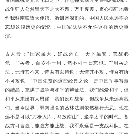
帝国舰机竟光天化日之下，悍然撞沉我升空警戒的战机；
战争狂人公然冒天下之大不韪，万里奔袭，丧心病狂地轰
炸我驻南联盟大使馆。教训是深刻的。中国人民永远不会
忘却这段历史的记忆，中国军队决不允许这样的历史重
演。
古人云：“国家虽大，好战必亡；天下虽安，忘战必
危。”“兵者，百岁不一用，然不可一日忘也。”“用兵之
法，无恃其不来，恃吾有以待也；无恃其不攻，恃吾有所
不可攻也。”中国先贤的这些经典之论，是中国军事智慧
的结晶，充满了战争与和平的辩证法。我们酷爱和平，但
和平从来没有人恩赐，我们反对战争，但战争从未远离我
们。当今世界，弱肉强食的丛林法则依然横行无忌。现在
远不是可以“刀枪入库，马放南山”，坐享太平的时代。备
战方可言战，能战方能止战。我军永远是一支战斗队。在