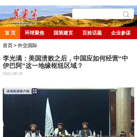
首 页
环球聚焦
国策建言
百姓话题
企业参谋
首页
>
外交国际
李光满：美国溃败之后，中国应如何经营“中
伊巴阿”这一地缘枢纽区域？
2021-08-19