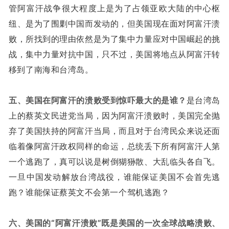
管阿富汗战争很大程度上是为了占领亚欧大陆的中心枢
纽、是为了围剿中国而发动的，但美国现在面对阿富汗溃
败，所找到的理由依然是为了集中力量应对中国崛起的挑
战，集中力量对抗中国，只不过，美国将地点从阿富汗转
移到了南海和台湾岛。
五、美国在阿富汗的溃败受到惊吓最大的是谁？
是台湾岛
上的蔡英文民进党当局，因为阿富汗溃败时，美国完全抛
弃了美国扶持的阿富汗当局，而且对于台湾民众来说还面
临着像阿富汗政权同样的命运，总统丢下所有阿富汗人第
一个逃跑了，真可以说是树倒猢狲散、大乱临头各自飞。
一旦中国发动解放台湾战役，谁能保证美国不会首先逃
跑？谁能保证蔡英文不会第一个驾机逃跑？
六、美国的“阿富汗溃败”既是美国的一次全球战略溃败、