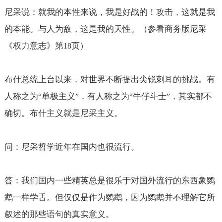
尼采说：就我的本性来说，我是好战的！攻击，这就是我
的本能。与人为敌，这是我的天性。（参看商务版尼采
《权力意志》第
页）
18
布什总统上台以来，对世界不断提出尖锐刺耳的挑战。有
人称之为
单极主义
，有人称之为
牛仔斗士
，其实都不
“
”
“
”
确切。布什主义就是尼采主义。
问：尼采哲学近年在国内也很流行。
答：我们国内一些精英总是很乐于对国外流行的东西象鹦
鹉一样学舌。但仅仅是作为鹦鹉，因为鹦鹉并不理解它所
叙述的那些语句的真实意义。