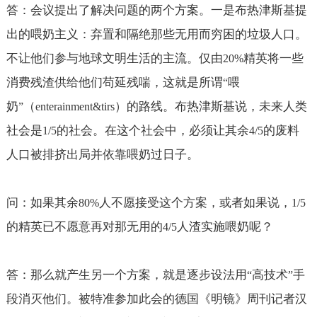
答：会议提出了解决问题的两个方案。一是布热津斯基提
出的喂奶主义：弃置和隔绝那些无用而穷困的垃圾人口。
不让他们参与地球文明生活的主流。仅由
精英将一些
20%
消费残渣供给他们苟延残喘，这就是所谓
喂
“
奶
（
）的路线。布热津斯基说，未来人类
”
enterainment&tirs
社会是
的社会。在这个社会中，必须让其余
的废料
1/5
4/5
人口被排挤出局并依靠喂奶过日子。
问：如果其余
人不愿接受这个方案，或者如果说，
80%
1/5
的精英已不愿意再对那无用的
人渣实施喂奶呢？
4/5
答：那么就产生另一个方案，就是逐步设法用
高技术
手
“
”
段消灭他们。被特准参加此会的德国《明镜》周刊记者汉