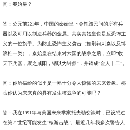
问：秦始皇？
答：公元前
年，中国的秦始皇下令销毁民间的所有兵
221
器以及可用以制造兵器的金属。其实秦始皇也是反恐怖主
义的一位旗手。为防止恐怖主义袭击（如荆轲刺秦以及博
浪椎一类），秦始皇在结束对六国的战争之后，立即
收
“
天下兵器，聚之咸阳，销以为钟鼎
，并铸成
金人十二
。
”
“
”
问：你所描绘的似乎是一幅十分令人惊怖的未来景象。那
么你认为未来真的具有发生核战争的可能吗？
答：我在
年与美国未来学家托夫勒交谈时，已设想过
1991
在第
世纪可能发生
核游击战
。最近几年我多次警告人
21
“
”