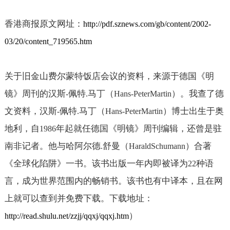
香港商报原文网址：
http://pdf.sznews.com/gb/content/2002-
03/20/content_719565.htm
关于旧金山费尔蒙特饭店会议的资料，来源于德国《明
镜》周刊的汉斯
佩特
马丁（
）。我查了德
-
.
Hans-PeterMartin
文资料，汉斯
佩特
马丁（
）博士出生于奥
-
.
Hans-PeterMartin
地利，自
年起就任德国《明镜》周刊编辑，还曾是驻
1986
南非记者。他与哈阿尔德
舒曼（
）合著
.
HaraldSchumann
《全球化陷阱》一书。该书出版一年内即被译为
种语
22
言，成为世界范围内的畅销书。该书也有中译本，且在网
上就可以查到并免费下载。下载地址：
）
http://read.shulu.net/zzjj/qqxj/qqxj.htm