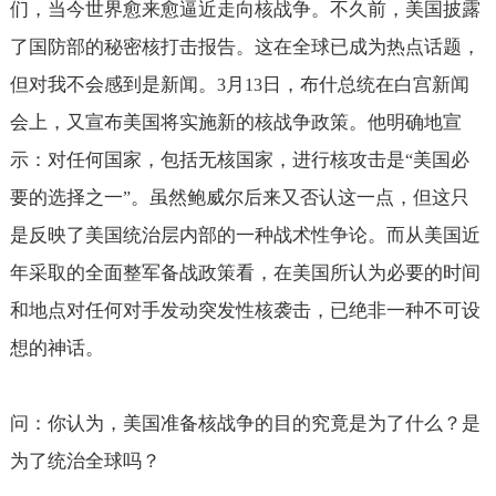
们，当今世界愈来愈逼近走向核战争。不久前，美国披露
了国防部的秘密核打击报告。这在全球已成为热点话题，
但对我不会感到是新闻。
月
日，布什总统在白宫新闻
3
13
会上，又宣布美国将实施新的核战争政策。他明确地宣
示：对任何国家，包括无核国家，进行核攻击是
美国必
“
要的选择之一
。虽然鲍威尔后来又否认这一点，但这只
”
是反映了美国统治层内部的一种战术性争论。而从美国近
年采取的全面整军备战政策看，在美国所认为必要的时间
和地点对任何对手发动突发性核袭击，已绝非一种不可设
想的神话。
问：你认为，美国准备核战争的目的究竟是为了什么？是
为了统治全球吗？