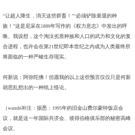
“
让超人降生，消灭这些群畜！
必须铲除衰退的种
”“
族！
这是尼采在
年写作的《权力意志》中发出的呼
”
1889
唤。我设想，这个淘汰劣质种族和人口的武力和文化的复
合进程，也许会在第
世纪即本世纪之内成为人类最终所
21
将面临的一种严峻生存现实。
何新说：阿弥陀佛！但愿我的以上这些预言仅仅只是何新
胡思乱想出的一种纸上怪论。
（
补注：据悉：
年的旧金山费尔蒙特饭店会
wanshi
1995
议，就是这一年国际共济会、彼得伯格俱乐部的秘密高峰
会议。