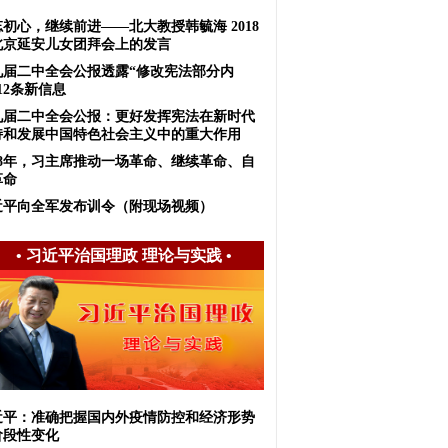
初心，继续前进——北大教授韩毓海 2018
北京延安儿女团拜会上的发言
九届二中全会公报透露“修改宪法部分内
12条新信息
九届二中全会公报：更好发挥宪法在新时代
持和发展中国特色社会主义中的重大作用
018年，习主席推动一场革命、继续革命、自
革命
近平向全军发布训令（附现场视频）
•
习近平治国理政 理论与实践
•
近平：准确把握国内外疫情防控和经济形势
阶段性变化