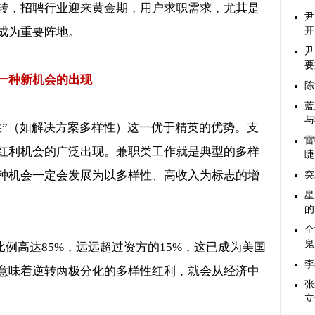
转，招聘行业迎来黄金期，用户求职需求，尤其是
尹
成为重要阵地。
开
尹
要
一种新机会的出现
陈
蓝
与
性”（如解决方案多样性）这一优于精英的优势。支
雷
红利机会的广泛出现。兼职类工作就是典型的多样
睫
种机会一定会发展为以多样性、高收入为标志的增
突
星
的
全
鬼
比例高达
85%
，远远超过资方的
15%
，这已成为美国
李
意味着逆转两极分化的多样性红利，就会从经济中
张
立