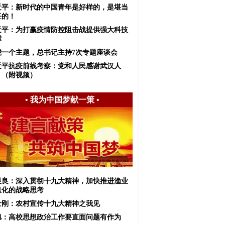
近平：新时代的中国青年是好样的，是堪当
任的！
近平：为打赢疫情防控阻击战提供强大科技
撑
绕一个主题，总书记主持7次专题座谈会
近平抗疫前线考察：党和人民感谢武汉人
！（附视频）
•
我为中国梦献一策
•
显良：深入贯彻十九大精神，加快推进渔业
息化的战略思考
士刚：农村宣传十九大精神之我见
旭：高校思想政治工作要直面问题有作为