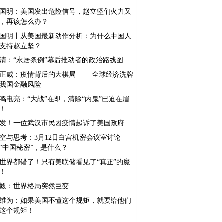
国明：美国发出危险信号，赵立坚们火力又
，再该怎么办？
国明丨从美国最新动作分析：为什么中国人
支持赵立坚？
清：“永居条例”幕后推动者的政治路线图
正威：疫情背后的大棋局 ——全球经济洗牌
我国金融风险
鸣电亮：“大战”在即，清除“内鬼”已迫在眉
！
发！一位武汉市民因疫情起诉了美国政府
空与思考：3月12日白宫机密会议室讨论
“中国秘密”，是什么？
世界都错了！只有美联储看见了“真正”的魔
！
毅：世界格局突然巨变
维为：如果美国不懂这个规矩，就要给他们
这个规矩！