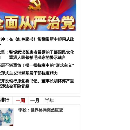
云冲：在《红色家书》常翻常新中叩问从政
心
戈里：警惕武汉某患者暴露的干部国民党化
向——重温人民领袖毛泽东的警示箴言
基层不堪重负！揭一揭抗疫中的“形式主义”
让形式主义消耗基层干部抗疫精力
家开发银行原党委书记、董事长胡怀邦严重
纪违法被开除党籍
排行
一周
一月
半年
李毅：世界格局突然巨变