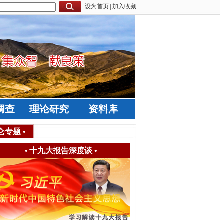
设为首页
|
加入收藏
调查
理论研究
资料库
仑专题
•
•
十九大报告深度谈
•