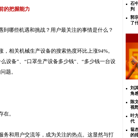
石
前的把握能力
判
郭
了
会遇到哪些机遇和挑战？用户最关注的事情是什么？
涨，相关机械生产设备的搜索热度环比上涨
94%
。
什么设备
”
、
“
口罩生产设备多少钱
”
、
“
多少钱一台设
的问题。
刘
角
陈
视
存在。
叶
代
翁
服务和用户交流等，成为关注的热点。这显然与打
的