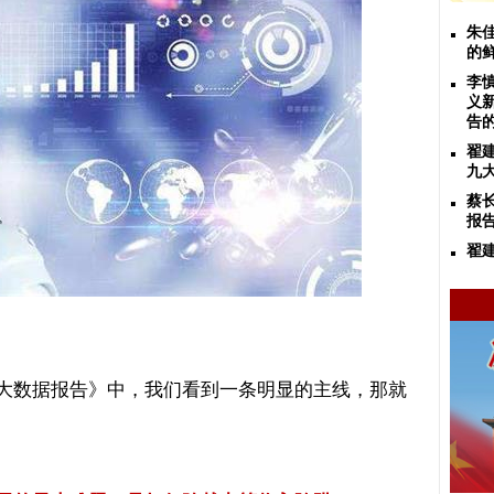
朱
的
李
义
告
翟
九
蔡
报
翟
大数据报告》中，我们看到一条明显的主线，那就