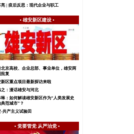
亮 | 疫后反思：现代企业与职工
•
雄安新区建设
•
接北京高校、企业总部、事业单位，雄安两
划批复
安新区重点项目最新探访来啦
旭之：漫话雄安与河北
琳琳：如何解读雄安新区作为“人类发展史
的典范城市”？
安-共产主义试验田
•
党要管党 从严治党
•