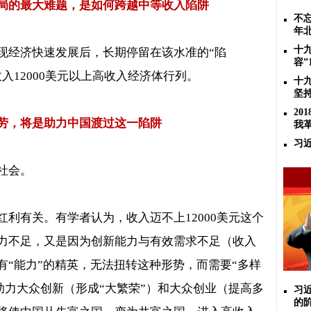
局的最大难题，是如何跨越中等收入陷阱
不忘
年
十
现经济快速发展后，长期停留在该水准的“陷
容”
收入
12000
美元以上高收入经济体行列。
十
坚
2
劳，将是助力中国渡过这一陷阱
我
习
社会。
红利有关。有学者认为，收入迈不上
12000
美元这个
力不足，又是因为创新能力与有效需求不足（收入
有
“
能力
”
的精英，无法扭转这种形势，而需要
“
多样
助力大众创新（形成
“
大繁荣
”
）和大众创业（提高多
习
的