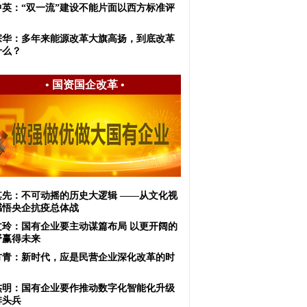
中英：“双一流”建设不能片面以西方标准评
宗华：多年来能源改革大旗高扬，到底改革
什么？
•
国资国企改革
•
其先：不可动摇的历史大逻辑 ——从文化视
感悟央企抗疫总体战
文玲：国有企业要主动谋篇布局 以更开阔的
野赢得未来
方青：新时代，应是民营企业深化改革的时
杰明：国有企业要作推动数字化智能化升级
排头兵