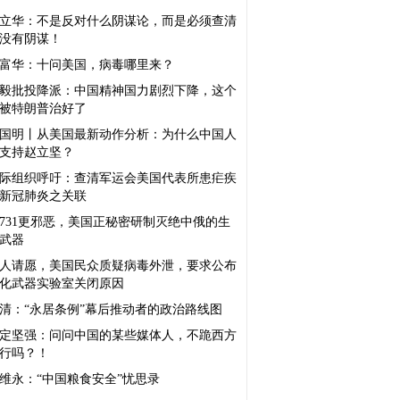
立华：不是反对什么阴谋论，而是必须查清
没有阴谋！
富华：十问美国，病毒哪里来？
毅批投降派：中国精神国力剧烈下降，这个
被特朗普治好了
国明丨从美国最新动作分析：为什么中国人
支持赵立坚？
际组织呼吁：查清军运会美国代表所患疟疾
新冠肺炎之关联
731更邪恶，美国正秘密研制灭绝中俄的生
武器
人请愿，美国民众质疑病毒外泄，要求公布
化武器实验室关闭原因
清：“永居条例”幕后推动者的政治路线图
定坚强：问问中国的某些媒体人，不跪西方
行吗？！
维永：“中国粮食安全”忧思录