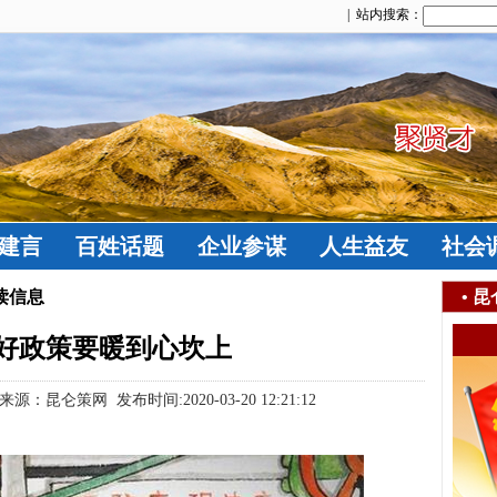
| 站内搜索：
建言
百姓话题
企业参谋
人生益友
社会
读信息
•
昆
好政策要暖到心坎上
：昆仑策网 发布时间:2020-03-20 12:21:12