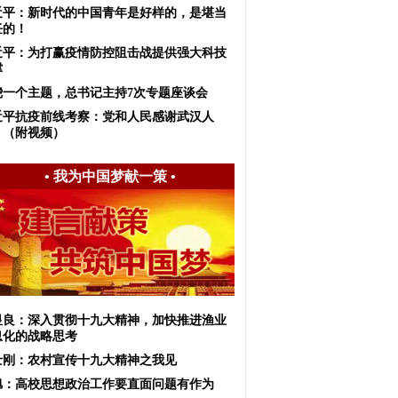
近平：新时代的中国青年是好样的，是堪当
任的！
近平：为打赢疫情防控阻击战提供强大科技
撑
绕一个主题，总书记主持7次专题座谈会
近平抗疫前线考察：党和人民感谢武汉人
！（附视频）
•
我为中国梦献一策
•
显良：深入贯彻十九大精神，加快推进渔业
息化的战略思考
士刚：农村宣传十九大精神之我见
旭：高校思想政治工作要直面问题有作为