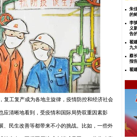
朱
的
李
义
告
翟
九
蔡
报
翟
复工复产成为各地主旋律，疫情防控和经济社会
也应清晰地看到，受疫情和国际局势双重因素影
展、民生改善等都带来不小的挑战。比如，一些外