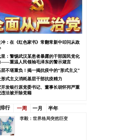
云冲：在《红色家书》常翻常新中叩问从政
心
戈里：警惕武汉某患者暴露的干部国民党化
向——重温人民领袖毛泽东的警示箴言
基层不堪重负！揭一揭抗疫中的“形式主义”
让形式主义消耗基层干部抗疫精力
家开发银行原党委书记、董事长胡怀邦严重
纪违法被开除党籍
排行
一周
一月
半年
李毅：世界格局突然巨变