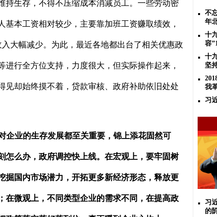
维持生存，不得不压缩成本消减员工。一些劳动密
不忘
年
人基本工资相对较少，主要靠加班工资赚取绩效，
十
收入大幅减少。为此，最近各地都出台了相关优惠政
容”
十
等进行全方位支持，力度很大，但实际操作起来，
坚
2
得见却始终摸不着，贷款审核、政府补助依旧处处
我
习
对企业的生存发展都至关重要，锦上添花固然可
刻怎么办，政府调控快上线。在宏观上，要牢固树
挖掘国内市场潜力，开拓更多新经济形态，释放更
；在微观上，不同类型企业的需求不同，在提高政
习
的