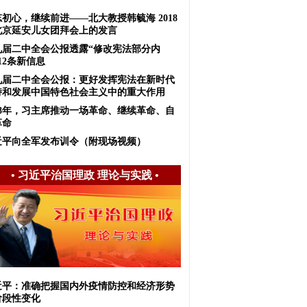
初心，继续前进——北大教授韩毓海 2018
北京延安儿女团拜会上的发言
九届二中全会公报透露“修改宪法部分内
12条新信息
九届二中全会公报：更好发挥宪法在新时代
持和发展中国特色社会主义中的重大作用
018年，习主席推动一场革命、继续革命、自
革命
近平向全军发布训令（附现场视频）
•
习近平治国理政 理论与实践
•
近平：准确把握国内外疫情防控和经济形势
阶段性变化