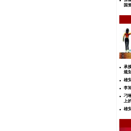
国
承
规
雄
李
刁
上
雄