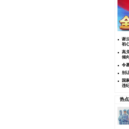
谢
初
高
倾
令
别
国
违
热点