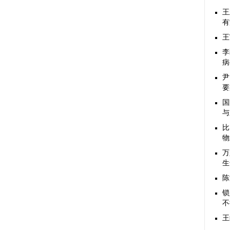
王
有
王
李
病
尹
要
国
与
比
物
万
生
陈
锁
不
王