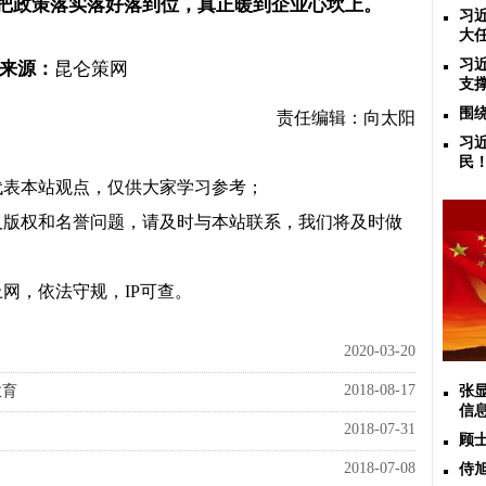
把政策落实落好落到位，真正暖到企业心坎上。
习
大
习
来源：
昆仑策网
支
围
责任编辑：向太阳
习
民
代表本站观点，仅供大家学习参考；
及版权和名誉问题，请及时与本站联系，我们将及时做
网，依法守规，IP可查。
2020-03-20
2018-08-17
教育
张
信
2018-07-31
顾
2018-07-08
侍