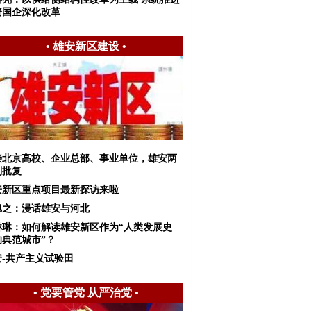
资国企深化改革
•
雄安新区建设
•
接北京高校、企业总部、事业单位，雄安两
划批复
安新区重点项目最新探访来啦
旭之：漫话雄安与河北
琳琳：如何解读雄安新区作为“人类发展史
的典范城市”？
安-共产主义试验田
•
党要管党 从严治党
•