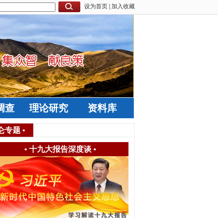
设为首页
|
加入收藏
调查
理论研究
资料库
仑专题
•
•
十九大报告深度谈
•